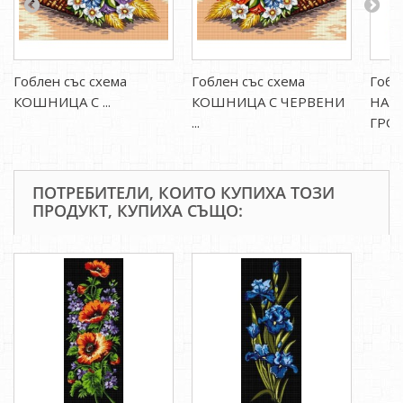
Гоблен със схема
Гоблен със схема
Гобл
КОШНИЦА С ...
КОШНИЦА С ЧЕРВЕНИ
НАТ
...
ГРОЗД
ПОТРЕБИТЕЛИ, КОИТО КУПИХА ТОЗИ
ПРОДУКТ, КУПИХА СЪЩО: