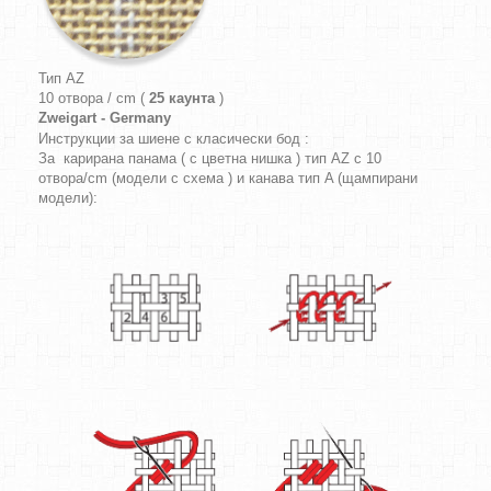
Тип AZ
10 отвора / cm (
25 каунта
)
Zweigart - Germany
Инструкции за шиене с класически бод :
За карирана панама ( с цветна нишка ) тип AZ с 10
отвора/cm (модели с схема ) и канава тип A (щампирани
модели):