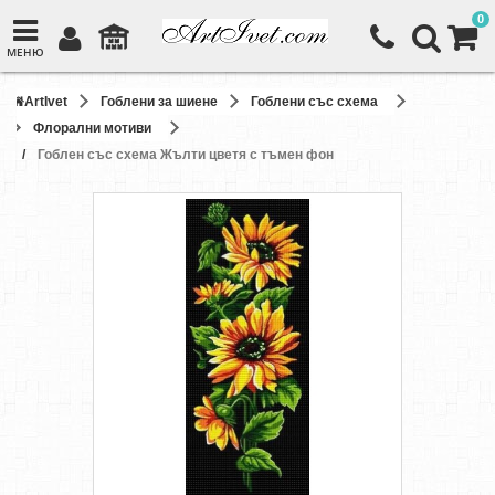
0
МЕНЮ
ArtIvet
Гоблени за шиене
Гоблени със схема
Флорални мотиви
Гоблен със схема Жълти цветя с тъмен фон