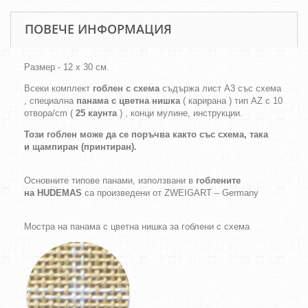
ПОВЕЧЕ ИНФОРМАЦИЯ
Размер - 12 х 30 см.
Всеки комплект
гоблен с схема
съдържа лист А3 със схема
, специална
панама с цветна нишка
( карирана ) тип AZ с 10
отвора/cm (
25 каунта
) , конци мулине, инструкции.
Този гоблен може да се поръчва както
със схема,
така
и
щампиран (принтиран).
Основните типове панами, използвани в
гоблените
на HUDEMAS
са произведени от ZWEIGART – Germany
Мостра на панама с цветна нишка за гоблени с схема