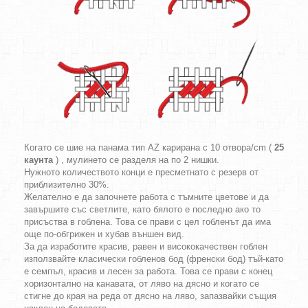
Когато се шие на панама тип AZ карирана с 10 отвора/cm (
25
каунта
) , мулинето се разделя на по 2 нишки.
Нужното количеството конци е пресметнато с резерв от
приблизително 30%.
Желателно е да започнете работа с тъмните цветове и да
завършите със светлите, като бялото е последно ако то
присъства в гоблена. Това се прави с цел гобленът да има
още по-обгрижен и хубав външен вид.
За да изработите красив, равен и висококачествен гоблен
използвайте класически гобленов бод (френски бод) тъй-като
е семпъл, красив и лесен за работа. Това се прави с конец
хоризонтално на канавата, от ляво на дясно и когато се
стигне до края на реда от дясно на ляво, запазвайки същия