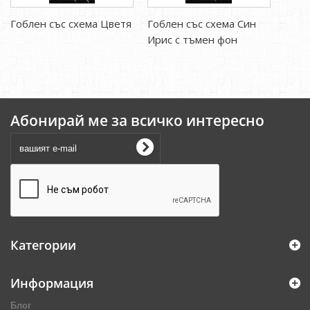
Гоблен със схема Цветя
Гоблен със схема Син
Ирис с тъмен фон
Абонирай ме за всичко интересно
Категории
Информация
Блог