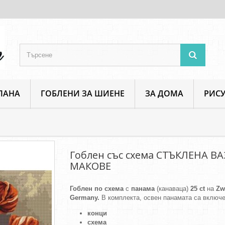
ПАНА
ГОБЛЕНИ ЗА ШИЕНЕ
ЗА ДОМА
РИСУ
Флорални мотиви
Гоблен със схема СТЪКЛЕНА ВАЗА С МАКОВЕ
Гоблен със схема СТЪКЛЕНА ВА
МАКОВЕ
Гоблен по схема
с
панама
(канаваца)
25 ct
на
Zw
Germany.
В комплекта, освен панамата са включе
конци
схема