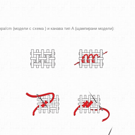
вора/cm (модели с схема ) и канава тип A (щампирани модели):