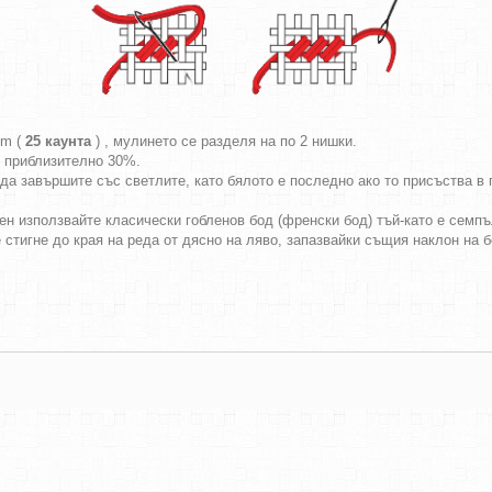
cm (
25 каунта
) , мулинето се разделя на по 2 нишки.
т приблизително 30%.
да завършите със светлите, като бялото е последно ако то присъства в г
ен използвайте класически гобленов бод (френски бод) тъй-като е семпъл
е стигне до края на реда от дясно на ляво, запазвайки същия наклон на 