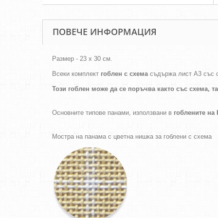
ПОВЕЧЕ ИНФОРМАЦИЯ
Размер - 23 х 30 см.
Всеки комплект
гоблен с схема
съдържа лист А3 със 
Този гоблен може да се поръчва както
със схема,
т
Основните типове панами, използвани в
гоблените н
Мостра на панама с цветна нишка за гоблени с схема