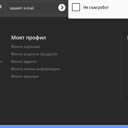
о
Моят профил
Моите поръчки
Моите върнати продукти
то
Моите адреси
Моята лична информация
Моите ваучери