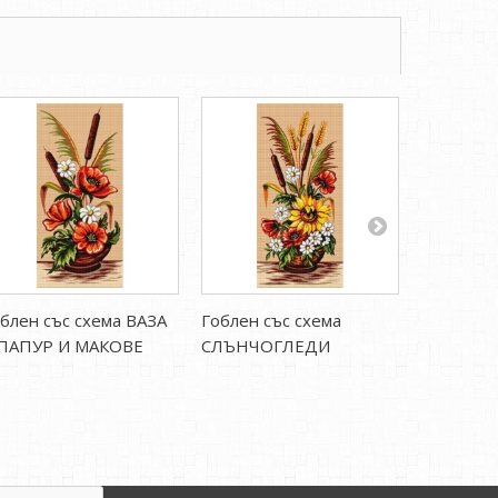
блен със схема ВАЗА
Гоблен със схема
Гоблен с
 ПАПУР И МАКОВЕ
СЛЪНЧОГЛЕДИ
ГРОЗДЕ 