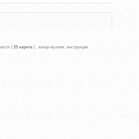
ра/cm (
25 каунта
) , конци мулине, инструкции.