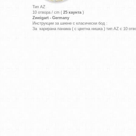
Тип AZ
10 отвора / cm (
25 каунта
)
Zweigart - Germany
Инструкции за шиене с класически бод :
За карирана панама ( с цветна нишка ) тип AZ с 10 от