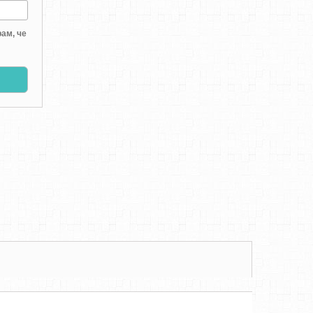
ам, че