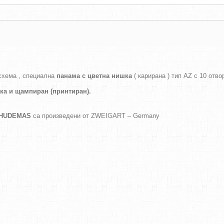
схема , специална
панама с цветна нишка
( карирана ) тип AZ с 10 отво
ака и
щампиран (принтиран).
а HUDEMAS
са произведени от ZWEIGART – Germany