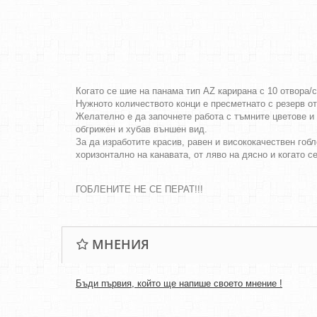
Когато се шие на панама тип AZ карирана с 10 отвора/
Нужното количеството конци е пресметнато с резерв о
Желателно е да започнете работа с тъмните цветове и 
обгрижен и хубав външен вид.
За да изработите красив, равен и висококачествен гобл
хоризонтално на канавата, от ляво на дясно и когато с
ГОБЛЕНИТЕ НЕ СЕ ПЕРАТ!!!
МНЕНИЯ
Бъди първия, който ще напише своето мнение !