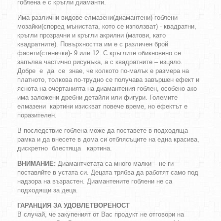
гоблена е с кръгли диаманти.
Има различни видове елмазени(диамантени) гоблени -
мозайки(според мънистата, кото се използват) - квадратни,
кръгли прозрачни и кръгли акрилни (матови, като
квадратните). Повърхността им е с различен брой
фасети(стенички)- 9 или 12. С кръглите обикновено се
запълва частично рисунъка, а с квадратните – изцяло.
Добре е да се знае, че колкото по-малък е размера на
платното, толкова по-трудно се получава завършен ефект и
яснота на очертанията на диамантения гоблен, особено ако
има заложени дребни детайли или фигури. Големите
елмазени картини изискват повече време, но ефектът е
поразителен.
В последствие гоблена може да поставете в подходяща
рамка и да внесете в дома си отблясъците на една красива,
дискретно блестяща картина.
ВНИМАНИЕ:
Диамантчетата са много малки – не ги
поставяйте в устата си. Децата трябва да работят само под
надзора на възрастен. Диамантените гоблени не са
подходящи за деца.
ГАРАНЦИЯ ЗА УДОВЛЕТВОРЕНОСТ
В случай, че закупеният от Вас продукт не отговори на