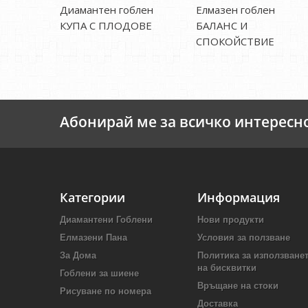
Диамантен гоблен
Елмазен гоблен
КУПА С ПЛОДОВЕ
БАЛАНС И
СПОКОЙСТВИЕ
Абонирай ме за всичко интересн
Категории
Информация
Диамантени Гоблени
Нови продукти
Елмазени Пана
Условия за ползване
За Дома
Политика за използване
на бисквитки
Гоблени за шиене
Връщане на стоки
Рисуване по номера
Доставка