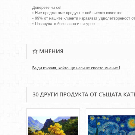
Доверете ни се!
• Ние предлагаме продукт с най-високо качество!
• 99% от нашите клиенти изразяват удволетвореност о
• Пазарувате безопасно и сигурно
МНЕНИЯ
Бъди първия, който ще напише своето мнение !
30 ДРУГИ ПРОДУКТА ОТ СЪЩАТА КАТ