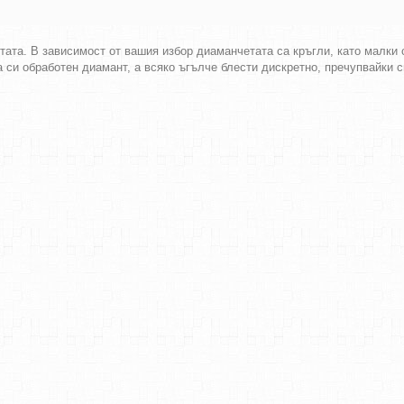
тата. В зависимост от вашия избор диаманчетата са кръгли, като малки
а си обработен диамант, а всяко ъгълче блести дискретно, пречупвайки