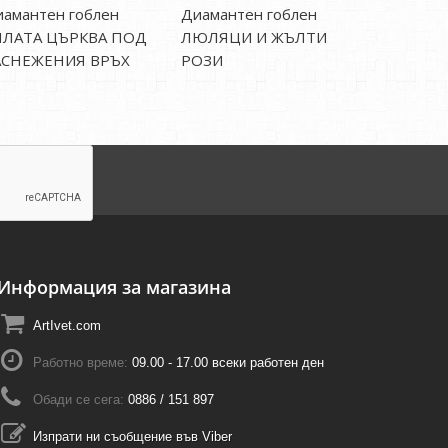
амантен гоблен
Диамантен гоблен
Диаманте
ЯЛАТА ЦЪРКВА ПОД
ЛЮЛЯЦИ И ЖЪЛТИ
РОУЗИ С
АСНЕЖЕНИЯ ВРЪХ
РОЗИ
Информация за магазина
ArtIvet.com
Работно време:
09.00 - 17.00 всеки работен ден
Обади се сега:
0886 / 151 897
Изпрати ни съобщение във Viber