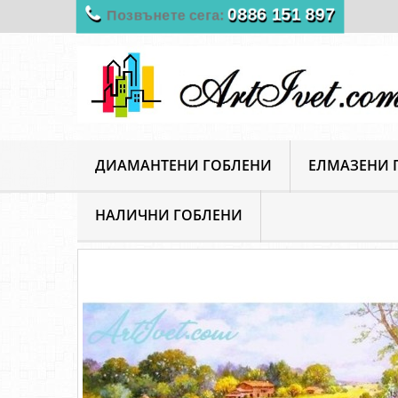
0886 151 897
Позвънете сега:
ДИАМАНТЕНИ ГОБЛЕНИ
ЕЛМАЗЕНИ 
НАЛИЧНИ ГОБЛЕНИ
ArtIvet
Диамантени Гоблени
Пейзажи
Диам