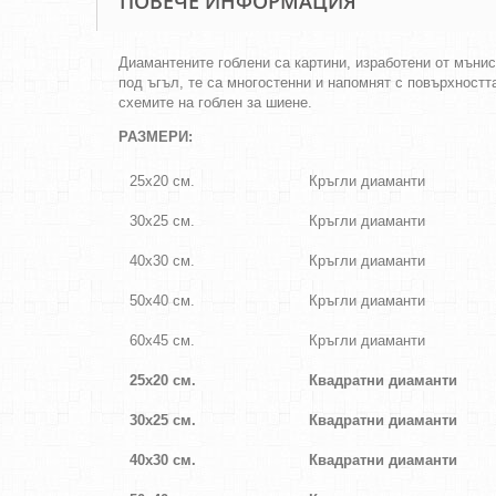
ПОВЕЧЕ ИНФОРМАЦИЯ
Диамантените гоблени са картини, изработени от мънис
под ъгъл, те са многостенни и напомнят с повърхностт
схемите на гоблен за шиене.
РАЗМЕРИ:
25х20 см.
Кръгли диаманти
30х25 см.
Кръгли диаманти
40х30 см.
Кръгли диаманти
50х40 см.
Кръгли диаманти
60х45 см.
Кръгли диаманти
25х20 см.
Квадратни диаманти
30х25 см.
Квадратни диаманти
40х30 см.
Квадратни диаманти