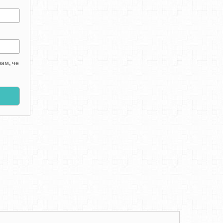
ам, че