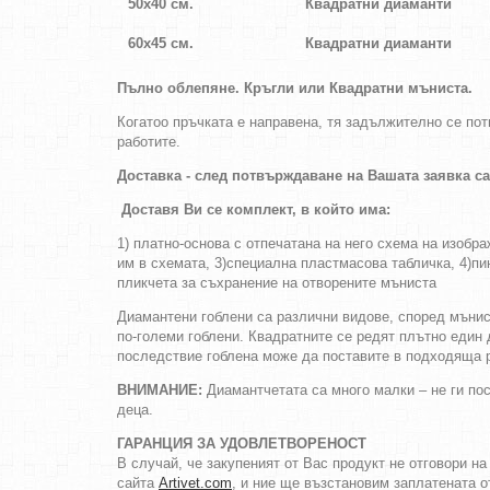
50х40 см.
Квадратни диаманти
60х45 см.
Квадратни диаманти
Пълно облепяне.
Кръгли
или
Квадратни
мъниста
.
Когатоо пръчката е направена, тя задължително се по
работите.
Доставка - след потвърждаване на Вашата заявка с
Доставя Ви се комплект, в който има:
1) платно-основа с отпечатана на него схема на изобр
им в схемата, 3)специална пластмасова табличка, 4)пин
пликчета за съхранение на отворените мъниста
Диамантени гоблени са различни видове, според мънист
по-големи гоблени. Квадратните се редят плътно един 
последствие гоблена може да поставите в подходяща р
ВНИМАНИЕ:
Диамантчетата са много малки – не ги пос
деца.
ГАРАНЦИЯ ЗА УДОВЛЕТВОРЕНОСТ
В случай, че закупеният от Вас продукт не отговори н
сайта
Artivet.com
, и ние ще възстановим заплатената о