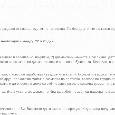
твърждава от наш сътрудник по телефона. Трябва да уточните с какъв 
а необходими между 22 и 25 дни.
ажението и залепващо покритие, 2) диамантени мъниста в различни цвет
сета за вземане на диамантчетата и залепяне, 5)писалка, 6)лепило, с к
ата, с които се изработват - квадратни и кръгли.Тяхната повърхност е 
до друг. Колкото по-малък е размерът на платното, толкова по-трудно с
амка и да внесете в дома си отблясъците на една красива диамантена к
тавяйте в устата си. Децата трябва да работят само под надзора на въ
а очакванията Ви, Вие може да го върнете в срок до 14 дни след получа
т вас сума.