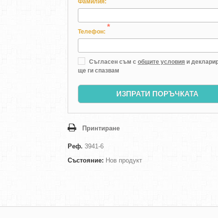
Фамилия:
*
Телефон:
Съгласен съм с
общите условия
и декларир
ще ги спазвам
ИЗПРАТИ ПОРЪЧКАТА
Принтиране
Реф.
3941-6
Състояние:
Нов продукт