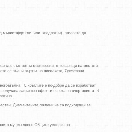
вид мъниста(кръгли или квадратни) желаете да
ове със съответни маркировки, отговарящи на мястото
оето се пълни върхът на писалката, 7)резервни
многоъгълна. С кръглите е по-добре да се изработват
е получава завършен ефект и яснота на очертанията. В
артина.
зрастен. Диамантените гоблени не са подходящи за
ването му, съгласно Общите условия на