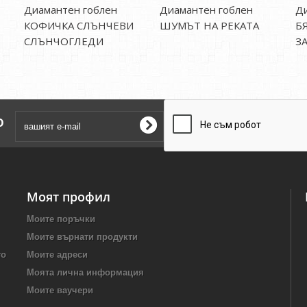
Диамантен гоблен
Диамантен гоблен
Ди
КОФИЧКА СЛЪНЧЕВИ
ШУМЪТ НА РЕКАТА
Б
СЛЪНЧОГЛЕДИ
З
о
Моят профил
Моите поръчки
Моите върнати продукти
то
Моите адреси
Моята лична информация
Моите ваучери