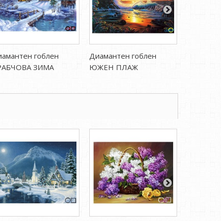
амантен гоблен
Диамантен гоблен
Диаманте
РАБЧОВА ЗИМА
ЮЖЕН ПЛАЖ
ВРАТАТА