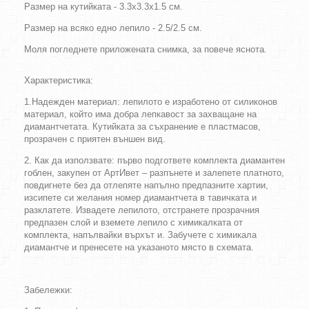
Размер на кутийката -
3.3x3.3x1.5 cм.
Размер на всяко едно лепило -
2.5/2.5 см.
Моля погледнете приложената снимка, за повече яснота.
Характеристика:
1.Надежден материал: лепилото е изработено от силиконов
материал, който има добра лепкавост за захващане на
диамантчетата. Кутийката за съхранение е пластмасов,
прозрачен с приятен външен вид.
2. Как да използвате: първо подгответе комплекта диамантен
гоблен, закупен от АртИвет – разпънете и залепете платното,
повдигнете без да отлепяте напълно предпазните хартии,
изсипете си желания номер диамантчета в тавичката и
разклатете. Извадете лепилото, отстранете прозрачния
предпазен слой и вземете лепило с химикалката от
комплекта, напълвайки върхът и. Забучете с химикала
диамантче и пренесете на указаното място в схемата.
Забележки: