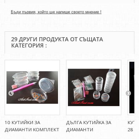
Бъди първия, който ще напише своето мнение !
29 ДРУГИ ПРОДУКТА ОТ СЪЩАТА
КАТЕГОРИЯ :
10 КУТИЙКИ ЗА
ДЪЛГА КУТИЙКА ЗА
КУТИ
ДИАМАНТИ КОМПЛЕКТ
ДИАМАНТИ
28 г