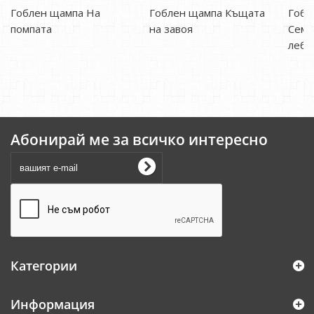
Гоблен щампа На
Гоблен щампа Къщата
Гобл
помпата
на завоя
Семе
лебе
Абонирай ме за всичко интересно
Категории
Информация