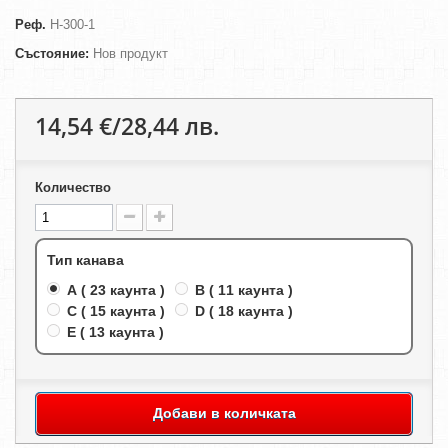
Реф.
H-300-1
Състояние:
Нов продукт
14,54 €/28,44 лв.
Количество
Тип канава
A ( 23 каунта )
B ( 11 каунта )
C ( 15 каунта )
D ( 18 каунта )
E ( 13 каунта )
Добави в количката