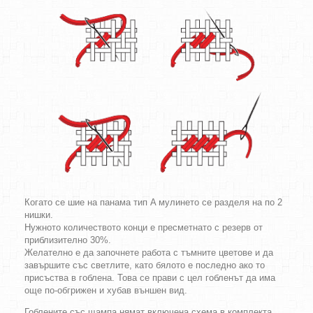
Когато се шие на панама тип A мулинето се разделя на по 2
нишки.
Нужното количеството конци е пресметнато с резерв от
приблизително 30%.
Желателно е да започнете работа с тъмните цветове и да
завършите със светлите, като бялото е последно ако то
присъства в гоблена. Това се прави с цел гобленът да има
още по-обгрижен и хубав външен вид.
Гоблените със щампа нямат включена схема в комплекта.