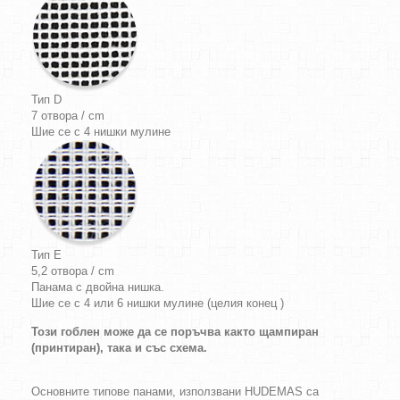
Тип D
7 отвора / cm
Шие се с 4 нишки мулине
Тип E
5,2 отвора / cm
Панама с двойна нишка.
Шие се с 4 или 6 нишки мулине (целия конец )
Този гоблен може да се поръчва както щампиран
(принтиран), така и със схема.
Основните типове панами, използвани HUDEMAS са