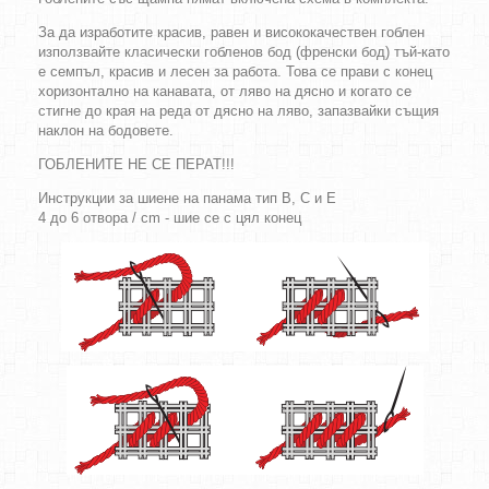
За да изработите красив, равен и висококачествен гоблен
използвайте класически гобленов бод (френски бод) тъй-като
е семпъл, красив и лесен за работа. Това се прави с конец
хоризонтално на канавата, от ляво на дясно и когато се
стигне до края на реда от дясно на ляво, запазвайки същия
наклон на бодовете.
ГОБЛЕНИТЕ НЕ СЕ ПЕРАТ!!!
Инструкции за шиене на панама тип B, C и E
4 до 6 отвора / cm - шие се с цял конец