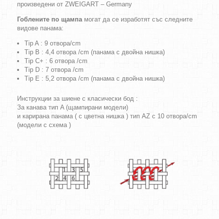
произведени от ZWEIGART – Germany
Гоблените по щампа
могат да се изработят със следните
видове панама:
Tip A : 9 отвора/cm
Tip B : 4,4 отвора /cm (панама с двойна нишка)
Tip C+ : 6 отвора /cm
Tip D : 7 отвора /cm
Tip E : 5,2 отвора /cm (панама с двойна нишка)
Инструкции за шиене с класически бод :
За канава тип A (щампирани модели)
и карирана панама ( с цветна нишка ) тип AZ с 10 отвора/cm
(модели с схема )