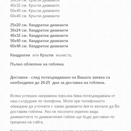
30х24 см. Кръгли диаманти
40х32 см. Кръгли диаманти
50х40 см. Кръгли диаманти
60х48 см. Кръгли диаманти
25х20 см. Квадратни диаманти
30х24 см. Квадратни диаманти
40х32 см. Квадратни диаманти
50х40 см. Квадратни диаманти
60х48 см. Квадратни диаманти
Квадратни
или
Кръгли
мъниста
.
Пълно облепяне на гоблена.
Доставка - след потвърждаване на Вашата заявка са
необходими до 20-25 дни за доставка на гоблена.
Всяка успешно направена поръчка бива потвърждавана от
наш сътрудник по телефона. Моля при телефонното
обаждане да уточните с какви диаманти бихте желали да Ви
доставим гоблена. Ако не посочите изрично вида
диамантчета то диамантения гоблен ще бъде доставен по
преценка на сайта.