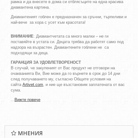
рамка и да внесете в дома си отблясъците на една красива
диамантена картина.
Диамантеният гоблен е предназначен за сръчни, търпеливи и
най-вече за хора с усет към красотата!
ВНИМАНИЕ
: Диамантчетата са много малки – не ги
поставяйте в устата си. Децата трябва да работят само под
надзора на възрастен. Диамантените гоблени не са
подходящи за деца.
ГАРАНЦИЯ ЗА УДОВЛЕТВОРЕНОСТ
В случай, че закупеният от Вас продукт не отговори на
очакванията Ви, Вие може да го върнете в срок до 14 дни
след получаването му, съгласно Общите условия на
сайта
Artivet.com
, и ние ще възстановим заплатената от вас
сума.
...
Вижте повече
МНЕНИЯ