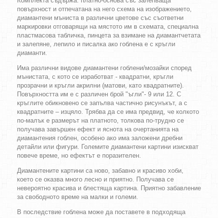
Комплекта съдържа: платно-основа със залепваща
повърхност и отпечатана на него схема на изображението,
диамантени мъниста в различни цветове със съответни
маркировки отговарящи на мястото им в схемата, специална
пластмасова табличка, пинцета за взимане на диамантчетата
и залепяне, лепило и писалка ако гоблена е с кръгли
диаманти.
Има различни видове диамантени гоблени/мозайки според
мънистата, с кото се изработват - квадратни, кръгли
прозрачни и кръгли акрилни (матови, като квадратните).
Повърхността им е с различен брой "ъгли"- 9 или 12. С
кръглите обикновено се запълва частично рисунъкът, а с
квадратните – изцяло. Трябва да се има предвид, че колкото
по-малък е размерът на платното, толкова по-трудно се
получава завършен ефект и яснота на очертанията на
диамантения гоблен, особено ако има заложени дребни
детайли или фигури. Големите диамантени картини изискват
повече време, но ефектът е поразителен.
Диамантените картини са ново, забавно и красиво хоби,
което се оказва много лесно и приятно. Получава се
невероятно красива и блестяща картина. Приятно забавление
за свободното време на малки и големи.
В последствие гоблена може да поставете в подходяща