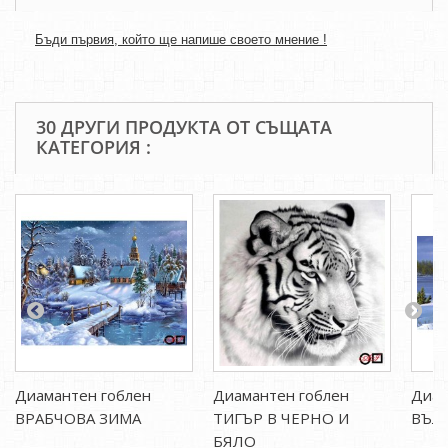
Бъди първия, който ще напише своето мнение !
30 ДРУГИ ПРОДУКТА ОТ СЪЩАТА
КАТЕГОРИЯ :
Диамантен гоблен
Диамантен гоблен
Диам
ВРАБЧОВА ЗИМА
ТИГЪР В ЧЕРНО И
ВЪЛК
БЯЛО