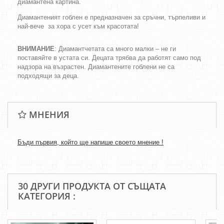
диамантена картина.
Диамантеният гоблен е предназначен за сръчни, търпеливи и
най-вече за хора с усет към красотата!
ВНИМАНИЕ
: Диамантчетата са много малки – не ги
поставяйте в устата си. Децата трябва да работят само под
надзора на възрастен. Диамантените гоблени не са
подходящи за деца.
МНЕНИЯ
Бъди първия, който ще напише своето мнение !
30 ДРУГИ ПРОДУКТА ОТ СЪЩАТА
КАТЕГОРИЯ :