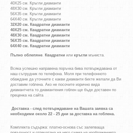
40Х25 см. Кръгли диаманти
48Х30 см. Кръгли диаманти
56Х35 см. Кръгли диаманти
64Х40 см. Кръгли диаманти
32Х20 см. Квадратни диаманти
40Х25 см. Квадратни диаманти
48Х30 см. Квадратни диаманти
56Х35 см. Квадратни диаманти
64Х40 см. Квадратни диаманти
Пълно облепяне
.
Квадратни
или
кръгли
мъниста.
Всяка успешно направена поръчка бива потвърждавана от
наш сътрудник по телефона. Моля при телефонното
обаждане да уточните с какви диаманти бихте желали да Ви
доставим гоблена. Ако не посочите изрично вида
диамантчета то диамантения гоблен ще бъде доставен по
преценка на сайта
Доставка - след потвърждаване на Вашата заявка са
необходими около 22 - 25 дни за доставка на гоблена.
Комплекта съдържа: платно-основа със залепваща
повърхност и отпечатана на него схема на изображението,