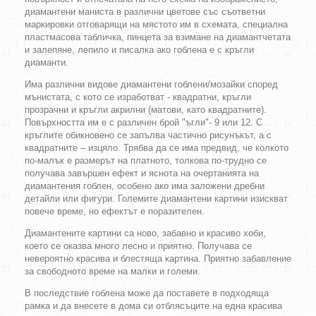
диамантени маниста в различни цветове със съответни
маркировки отговарящи на мястото им в схемата, специална
пластмасова табличка, пинцета за взимане на диамантчетата
и залепяне, лепило и писалка ако гоблена е с кръгли
диаманти.
Има различни видове диамантени гоблени/мозайки според
мънистата, с кото се изработват - квадратни, кръгли
прозрачни и кръгли акрилни (матови, като квадратните).
Повърхността им е с различен брой "ъгли"- 9 или 12. С
кръглите обикновено се запълва частично рисунъкът, а с
квадратните – изцяло. Трябва да се има предвид, че колкото
по-малък е размерът на платното, толкова по-трудно се
получава завършен ефект и яснота на очертанията на
диамантения гоблен, особено ако има заложени дребни
детайли или фигури. Големите диамантени картини изискват
повече време, но ефектът е поразителен.
Диамантените картини са ново, забавно и красиво хоби,
което се оказва много лесно и приятно. Получава се
невероятно красива и блестяща картина. Приятно забавление
за свободното време на малки и големи.
В последствие гоблена може да поставете в подходяща
рамка и да внесете в дома си отблясъците на една красива