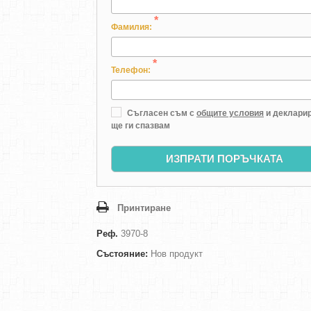
*
Фамилия:
*
Телефон:
Съгласен съм с
общите условия
и декларир
ще ги спазвам
ИЗПРАТИ ПОРЪЧКАТА
Принтиране
Реф.
3970-8
Състояние:
Нов продукт