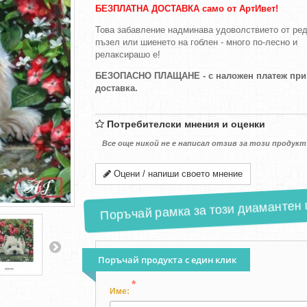
БЕЗПЛАТНА ДОСТАВКА само от АртИвет!
Това забавление надминава удоволствието от ред
пъзел или шиенето на гоблен - много по-лесно и
релаксирашо е!
БЕЗОПАСНО ПЛАЩАНЕ - с наложен платеж при
доставка.
Потребителски мнения и оценки
Все още никой не е написал отзив за този продукт
Оцени / напиши своето мнение
Поръчай рамка за този диамантен го
Поръчай продукта с един клик
*
Име: