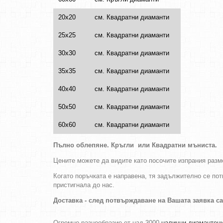
20х20
см. Квадратни диаманти
25х25
см. Квадратни диаманти
30х30
см. Квадратни диаманти
35х35
см. Квадратни диаманти
40х40
см. Квадратни диаманти
50х50
см. Квадратни диаманти
60х60
см. Квадратни диаманти
Пълно облепяне.
Кръгли
или
Квадратни
мъниста
.
Цените можете да видите като посочите изпрания разме
Когато поръчката е направена, тя задължително се пот
пристигнала до нас.
Доставка - след потвърждаване на Вашата заявка с
Огромно разнообразие от над 3000
налични диамантени