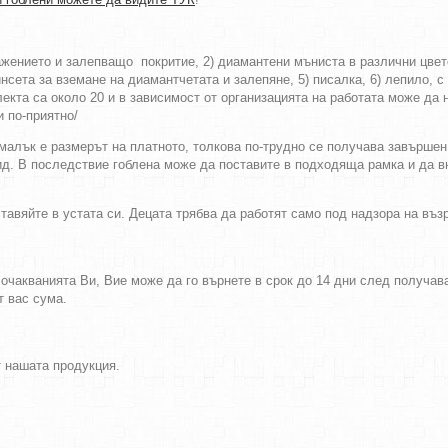
ражението и залепващо покритие, 2) диамантени мъниста в различни цве
нсета за вземане на диамантчетата и залепяне, 5) писалка, 6) лепило, с 
екта са около 20 и в зависимост от организацията на работата може да 
и по-приятно/
-малък е размерът на платното, толкова по-трудно се получава завършен
ид. В последствие гоблена може да поставите в подходяща рамка и да в
тавяйте в устата си. Децата трябва да работят само под надзора на въ
а очакванията Ви, Вие може да го върнете в срок до 14 дни след получа
т вас сума.
т нашата продукция.