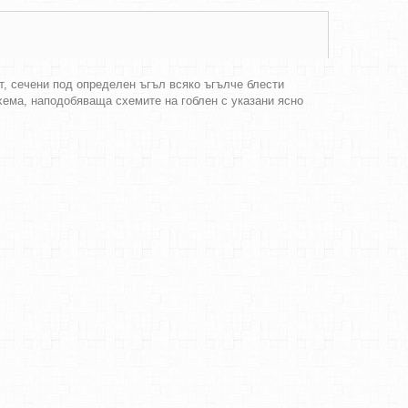
т, сечени под определен ъгъл всяко ъгълче блести
хема, наподобяваща схемите на гоблен с указани ясно