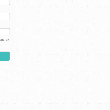
ам, че