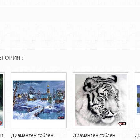
ЕГОРИЯ :
ИВ
Диамантен гоблен
Диамантен гоблен
Д