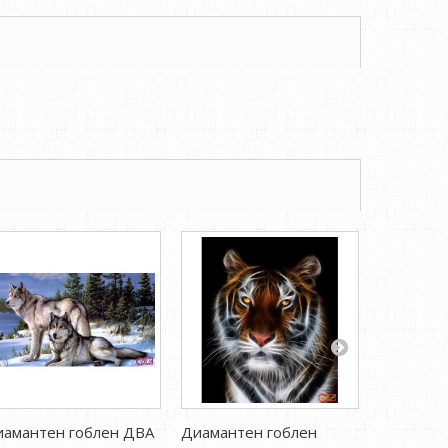
иамантен гоблен ДВА
Диамантен гоблен
Диаманте