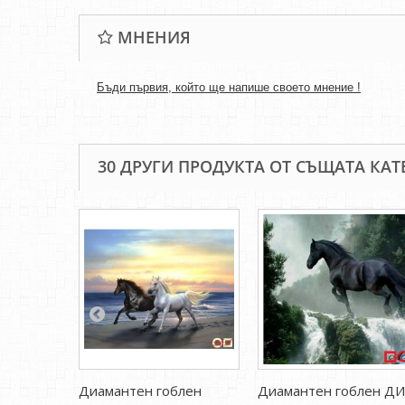
МНЕНИЯ
Бъди първия, който ще напише своето мнение !
30 ДРУГИ ПРОДУКТА ОТ СЪЩАТА КАТ
Диамантен гоблен
Диамантен гоблен Д