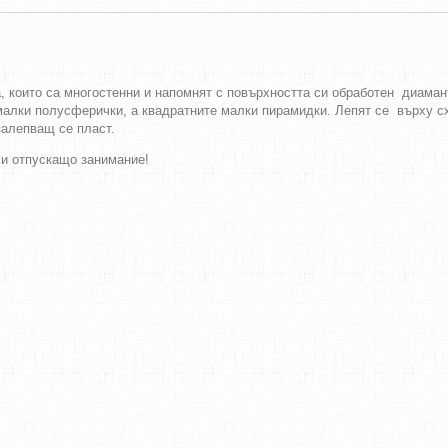
, които са многостенни и напомнят с повърхността си обработен диаман
 малки полусферички, а квадратните малки пирамидки. Лепят се върху с
залепващ се пласт.
 и отпускащо занимание!