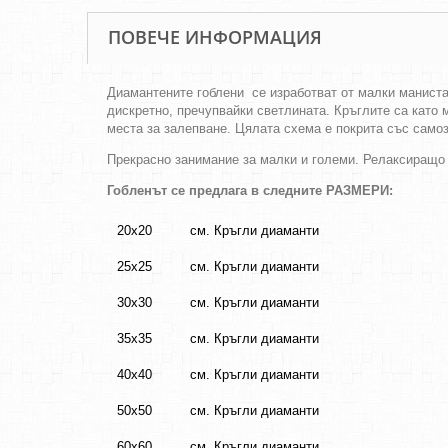
ПОВЕЧЕ ИНФОРМАЦИЯ
Диамантените гоблени се изработват от малки маниста
дискретно, пречупвайки светлината. Кръглите са като
места за залепване. Цялата схема е покрита със само
Прекрасно занимание за малки и големи. Релаксиращо
Гобленът се предлага в следните РАЗМЕРИ:
20х20
см. Кръгли диаманти
25х25
см. Кръгли диаманти
30х30
см. Кръгли диаманти
35х35
см. Кръгли диаманти
40х40
см. Кръгли диаманти
50х50
см. Кръгли диаманти
60х60
см. Кръгли диаманти