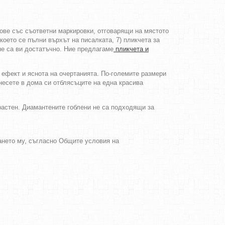
тове със съответни маркировки, отговарящи на мястото
което се пълни върхът на писалката, 7) пликчета за
не са ви достатъчно. Ние предлагаме
пликчета и
 ефект и яснота на очертанията. По-големите размери
несете в дома си отблясъците на една красива
зрастен. Диамантените гоблени не са подходящи за
ването му, съгласно Общите условия на