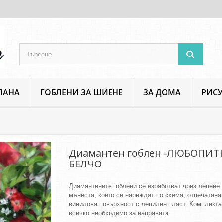
ПАНА
ГОБЛЕНИ ЗА ШИЕНЕ
ЗА ДОМА
РИСУ
антен гоблен -ЛЮБОПИТНИЯТ БЕЛЧО
Диамантен гоблен -ЛЮБОПИ
БЕЛЧО
Диамантените гоблени се изработват чрез лепене 
мъниста, които се нареждат по схема, отпечатана
винилова повърхност с лепилен пласт. Комплект
всичко необходимо за направата.