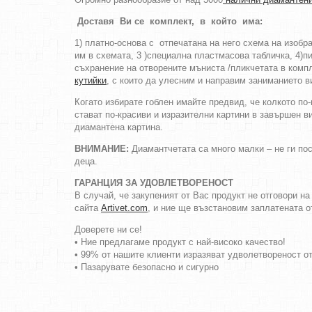
Доставя Ви се комплект, в който има:
1) платно-основа с отпечатана на него схема на изоб
им в схемата, 3 )специална пластмасова табличка, 4)пи
съхранение на отворените мъниста /пликчетата в компл
кутийки
, с които да улесним и направим заниманието в
Когато избирате гоблен имайте предвид, че колкото по
стават по-красиви и изразителни картини в завършен в
диамантена картина.
ВНИМАНИЕ:
Диамантчетата са много малки – не ги пос
деца.
ГАРАНЦИЯ ЗА УДОВЛЕТВОРЕНОСТ
В случай, че закупеният от Вас продукт не отговори н
сайта
Artivet.com
, и ние ще възстановим заплатената о
Доверете ни се!
• Ние предлагаме продукт с най-високо качество!
• 99% от нашите клиенти изразяват удволетвореност о
• Пазарувате безопасно и сигурно