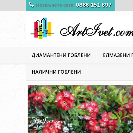
0886 151 897
Позвънете сега:
ДИАМАНТЕНИ ГОБЛЕНИ
ЕЛМАЗЕНИ 
НАЛИЧНИ ГОБЛЕНИ
ArtIvet
Диамантени Гоблени
Животни
Диам