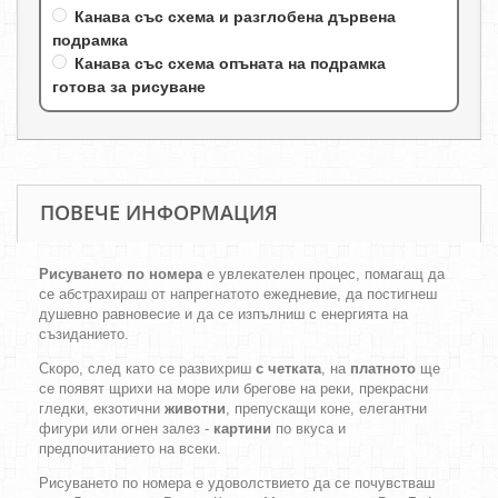
Канава със схема и разглобена дървена
подрамка
Канава със схема опъната на подрамка
готова за рисуване
ПОВЕЧЕ ИНФОРМАЦИЯ
Рисуването по номера
е увлекателен процес, помагащ да
се абстрахираш от напрегнатото ежедневие, да постигнеш
душевно равновесие и да се изпълниш с енергията на
съзиданието.
Скоро, след като се развихриш
с четката
, на
платното
ще
се появят щрихи на море или брегове на реки, прекрасни
гледки, екзотични
животни
, препускащи коне, елегантни
фигури или огнен залез -
картини
по вкуса и
предпочитанието на всеки.
Рисуването по номера е удоволствието да се почувстваш