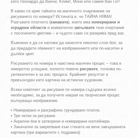
като Леонардо да Винчи, Климт, Моне или самия Ван Гог!
В какво се крие тайната на магичното очарование на
рисуването по номера? Истината е, че ТАЙНА НЯМА!
Разгъвате платното (
канавата
), което има
номерирани и
оградени области
и внимателно
запълвате
тези очертания
с посочените цветове – и чудото само се разкрива пред вас.
Въможно е да се наложи да нанесете няколко слоя боя, за
да придадете обемност на изображението или по-наситен и
дълбок цвят.
Рисуването по номера е наистина магичен процес – това е
неверотно усещане, колкото повече
рисувате
, толкова по-
увлекателен е за вас процеса. Крайният резултат е
превъзходен като картина на истински художник.
Всеки комплект за рисуване по номера съдържа всичко
необходимо, за да получите накрая на творческия процес
вълнуващо изображение.
• Номерирано и разграфено грундирано платно.
• Три четки за рисуване
• Акрилни бои в затворени и номерирани контейнери.
• Закачалки за закрепване към стената на вече завършената
картина (при вариантите с подрамка)