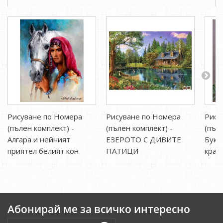
Рисуване по Номера
Рисуване по Номера
Рису
(пълен комплект) -
(пълен комплект) -
(пъл
Алгара и нейният
ЕЗЕРОТО С ДИВИТЕ
Буке
приятел белият кон
ПАТИЦИ
крас
Абонирай ме за всичко интересно