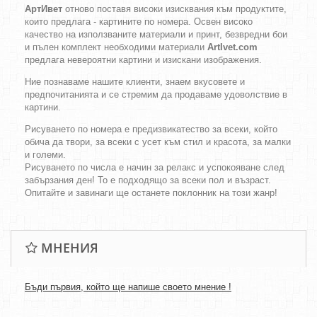
АртИвет
отново поставя високи изисквания към продуктите,
които предлага - картините по номера. Освен високо
качество на използваните материали и принт, безвредни бои
и пълен комплект необходими материали
ArtIvet.com
предлага невероятни картини и изискани изображения.
Ние познаваме нашите клиенти, знаем вкусовете и
предпочитанията и се стремим да продаваме удоволствие в
картини.
Рисуването по номера е предизвикатество за всеки, който
обича да твори, за всеки с усет към стил и красота, за малки
и големи.
Рисуването по числа е начин за релакс и успокояване след
забързания ден! То е подходящо за всеки пол и възраст.
Опитайте и завинаги ще останете поклонник на този жанр!
МНЕНИЯ
Бъди първия, който ще напише своето мнение !