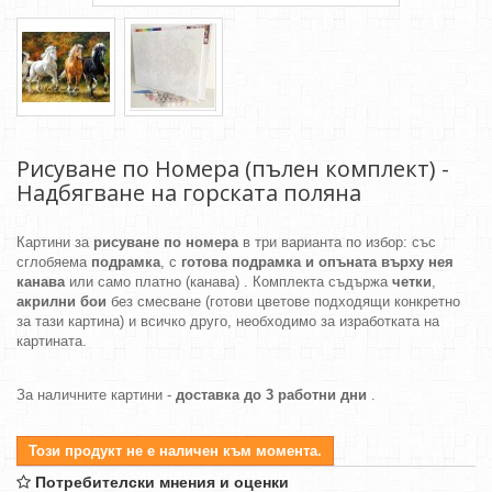
Рисуване по Номера (пълен комплект) -
Надбягване на горската поляна
Картини за
рисуване по номера
в три варианта по избор: със
сглобяема
подрамка
, с
готова подрамка и опъната върху нея
канава
или само платно (канава) . Комплекта съдържа
четки
,
акрилни бои
без смесване (готови цветове подходящи конкретно
за тази картина) и всичко друго, необходимо за изработката на
картината.
За наличните картини -
доставка до 3 работни дни
.
Този продукт не е наличен към момента.
Потребителски мнения и оценки