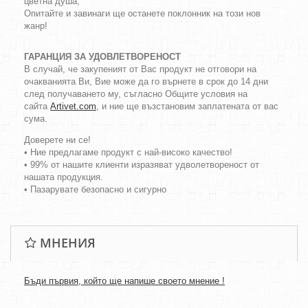
цветна душа,
Опитайте и завинаги ще останете поклонник на този нов
жанр!
ГАРАНЦИЯ ЗА УДОВЛЕТВОРЕНОСТ
В случай, че закупеният от Вас продукт не отговори на
очакванията Ви, Вие може да го върнете в срок до 14 дни
след получаването му, съгласно Общите условия на
сайта
Artivet.com
, и ние ще възстановим заплатената от вас
сума.
Доверете ни се!
• Ние предлагаме продукт с най-високо качество!
• 99% от нашите клиенти изразяват удволетвореност от
нашата продукция.
• Пазарувате безопасно и сигурно
МНЕНИЯ
Бъди първия, който ще напише своето мнение !