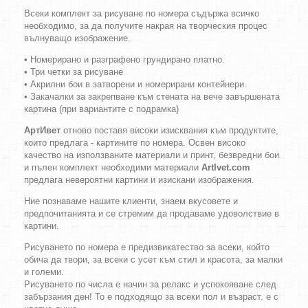
Всеки комплект за рисуване по номера съдържа всичко
необходимо, за да получите накрая на творческия процес
вълнуващо изображение.
• Номерирано и разграфено грундирано платно.
• Три четки за рисуване
• Акрилни бои в затворени и номерирани контейнери.
• Закачалки за закрепване към стената на вече завършената
картина (при вариантите с подрамка)
АртИвет
отново поставя високи изисквания към продуктите,
които предлага - картините по номера. Освен високо
качество на използваните материали и принт, безвредни бои
и пълен комплект необходими материали
ArtIvet.com
предлага невероятни картини и изискани изображения.
Ние познаваме нашите клиенти, знаем вкусовете и
предпочитанията и се стремим да продаваме удоволствие в
картини.
Рисуването по номера е предизвикатество за всеки, който
обича да твори, за всеки с усет към стил и красота, за малки
и големи.
Рисуването по числа е начин за релакс и успокояване след
забързания ден! То е подходящо за всеки пол и възраст. е с