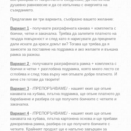
душевно равновесие и да се изпълниш с енергията на
съзиданието.
Предлагаме ви три варианта, съобразно вашето желание:
Вариант 1
- получвате разграфената канава + комплекта с
боички, четки и закачалка. Трябва да залепите платното на
твърда повърхност и след като я нарисувате да прецените
дали искате да краси домът ви? Тогава ще трябва да я
занесете за поставяне на подрамка и ако желаете и външна
рамка за разкош.
Вариант 2
- получавате разграфената рамка + комплекта с
боички и четки + разглобена подрамка, която много лесто се
сглобява и след това върху нея опъвате добре платното. И
вече сте готови да творите!
Вариант 3
- /ПРЕПОРЪЧВАМЕ/ - нашият екип ще опъне
канавата на хубава, плътна подрамка, ще опъне платното до
барабанене и разбира се ще получите боичките с четките и
закачалка.
Вариант 4
- /ПРЕПОРЪЧВАМЕ/ - нашият екип ще опъне
канавата на хубава, плътна картонена основа и ще прибави
декоративна рамка, разбира се ще получите боичките с
четките. Крайният продукт ще е напълно завършен за