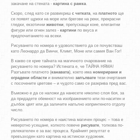
закачане на стената -
картина с рамка
.
Скоро, след като се развихриш
с четката
, на
платното
ще
се появят щрихи на море или брегове на реки, прекрасни
гледки, екзотични
животни
, препускащи коне, елегантни
фигури или огнен залез -
картини
по вкуса и
предпочитанието на всеки.
Рисуването по номера е удоволствието да се почувстваш
като Леонардо да Винчи, Климт, Моне или самия Ван Гог!
В какво се крие тайната на магичното очарование на
рисуването по номера? Истината е, че ТАЙНА НЯМА!
Разгъвате платното (
канавата
), което има
номерирани и
оградени области
и внимателно
запълвате
тези очертания
с посочените цветове – и чудото само се разкрива пред вас.
Въможно е да се наложи да нанесете няколко слоя боя, за
да придадете обемност на изображението или по-наситен и
дълбок цвят или да заличите напълно изпринтеното отдолу
число.
Рисуването по номера е наистина магичен процес – това е
неверотно усещане, колкото повече
рисувате
, толкова по-
увлекателен е за вас процеса. Крайният резултат е
превъзходен като картина на истински художник.