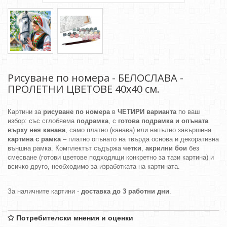
Рисуване по номера - БЕЛОСЛАВА -
ПРОЛЕТНИ ЦВЕТОВЕ 40х40 см.
Картини за
рисуване по номера
в
ЧЕТИРИ варианта
по ваш
избор: със сглобяема
подрамка
, с
готова подрамка и опъната
върху нея канава
, само платно (канава) или напълно завършена
картина с рамка
– платно опънато на твърда основа и декоративна
външна рамка. Комплектът съдържа
четки
,
акрилни бои
без
смесване (готови цветове подходящи конкретно за тази картина) и
всичко друго, необходимо за изработката на картината.
За наличните картини -
доставка до 3 работни дни
.
Потребителски мнения и оценки