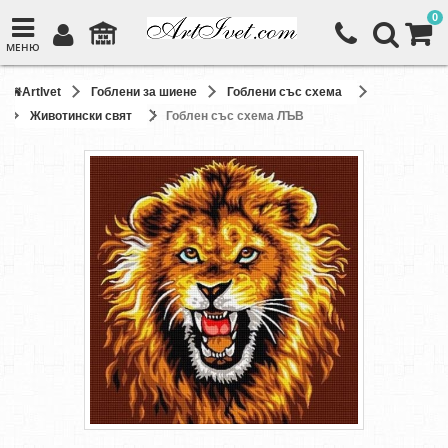
0
МЕНЮ
ArtIvet
Гоблени за шиене
Гоблени със схема
Животински свят
Гоблен със схема ЛЪВ