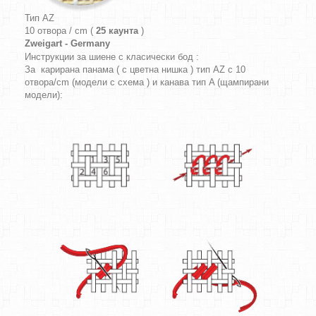
Тип AZ
10 отвора / cm (
25 каунта
)
Zweigart - Germany
Инструкции за шиене с класически бод :
За карирана панама ( с цветна нишка ) тип AZ с 10
отвора/cm (модели с схема ) и канава тип A (щампирани
модели):