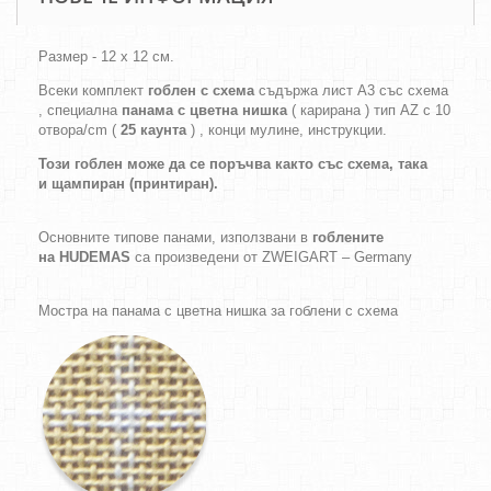
Размер - 12 х 12 см.
Всеки комплект
гоблен с схема
съдържа лист А3 със схема
, специална
панама с цветна нишка
( карирана ) тип AZ с 10
отвора/cm (
25 каунта
) , конци мулине, инструкции.
Този гоблен може да се поръчва както
със схема,
така
и
щампиран (принтиран).
Основните типове панами, използвани в
гоблените
на HUDEMAS
са произведени от ZWEIGART – Germany
Мостра на панама с цветна нишка за гоблени с схема