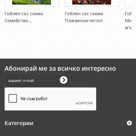
Гоблен със схема
Гоблен със схема
Гобл
Семейство ...
Планински петел
Моми
агън
Абонирай ме за всичко интересно
Категории