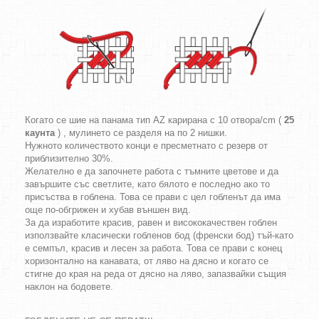
Когато се шие на панама тип AZ карирана с 10 отвора/cm (
25
каунта
) , мулинето се разделя на по 2 нишки.
Нужното количеството конци е пресметнато с резерв от
приблизително 30%.
Желателно е да започнете работа с тъмните цветове и да
завършите със светлите, като бялото е последно ако то
присъства в гоблена. Това се прави с цел гобленът да има
още по-обгрижен и хубав външен вид.
За да изработите красив, равен и висококачествен гоблен
използвайте класически гобленов бод (френски бод) тъй-като
е семпъл, красив и лесен за работа. Това се прави с конец
хоризонтално на канавата, от ляво на дясно и когато се
стигне до края на реда от дясно на ляво, запазвайки същия
наклон на бодовете.