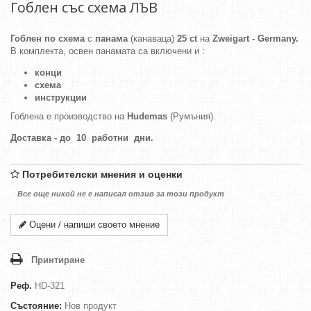
Гоблен със схема ЛЪВ
Гоблен по схема
с
панама
(канаваца)
25 ct
на
Zweigart - Germany.
В комплекта, освен панамата са включени и :
конци
схема
инструкции
Гоблена е производство на
Hudemas
(Румъния).
Доставка - до 10 работни дни.
Потребителски мнения и оценки
Все още никой не е написал отзив за този продукт
Оцени / напиши своето мнение
Принтиране
Реф.
HD-321
Състояние:
Нов продукт