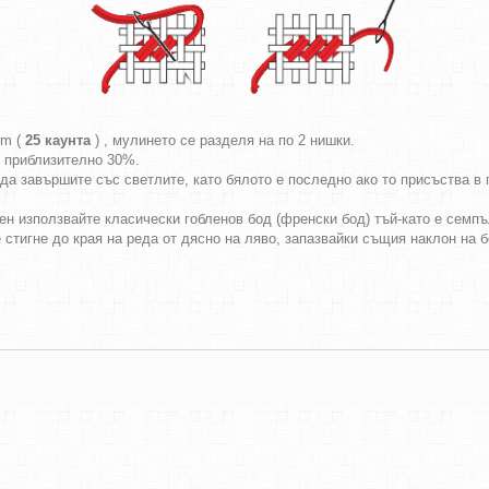
cm (
25 каунта
) , мулинето се разделя на по 2 нишки.
т приблизително 30%.
да завършите със светлите, като бялото е последно ако то присъства в г
ен използвайте класически гобленов бод (френски бод) тъй-като е семпъл
е стигне до края на реда от дясно на ляво, запазвайки същия наклон на 