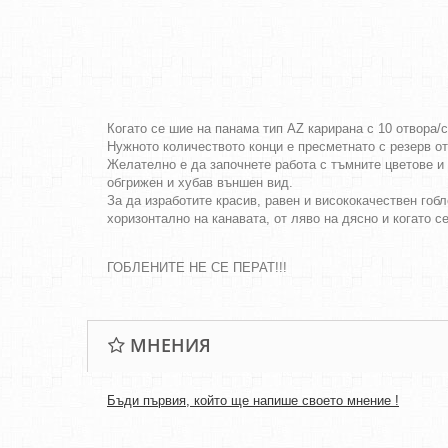
Когато се шие на панама тип AZ карирана с 10 отвора/
Нужното количеството конци е пресметнато с резерв о
Желателно е да започнете работа с тъмните цветове и 
обгрижен и хубав външен вид.
За да изработите красив, равен и висококачествен гобл
хоризонтално на канавата, от ляво на дясно и когато с
ГОБЛЕНИТЕ НЕ СЕ ПЕРАТ!!!
МНЕНИЯ
Бъди първия, който ще напише своето мнение !