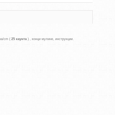
ра/cm (
25 каунта
) , конци мулине, инструкции.