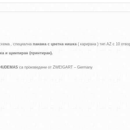
схема , специална
панама с цветна нишка
( карирана ) тип AZ с 10 отво
ака и
щампиран (принтиран).
а HUDEMAS
са произведени от ZWEIGART – Germany