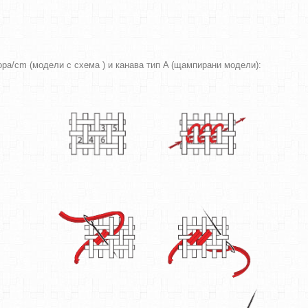
вора/cm (модели с схема ) и канава тип A (щампирани модели):