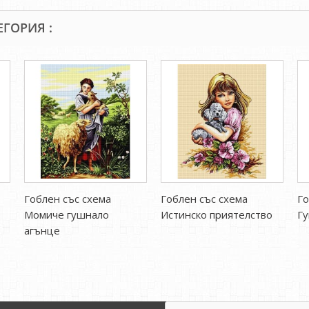
ЕГОРИЯ :
Гоблен със схема
Гоблен със схема
Го
Момиче гушнало
Истинско приятелство
Гу
агънце