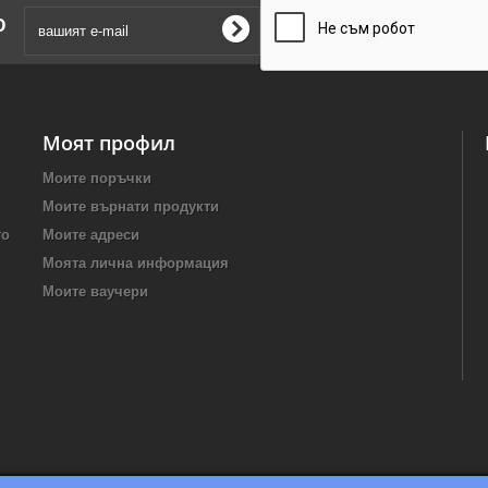
о
Моят профил
Моите поръчки
Моите върнати продукти
то
Моите адреси
Моята лична информация
Моите ваучери