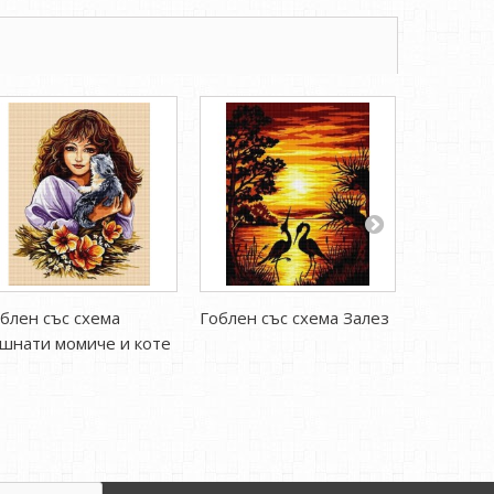
блен със схема
Гоблен със схема Залез
Гоблен с
шнати момиче и коте
полет пр