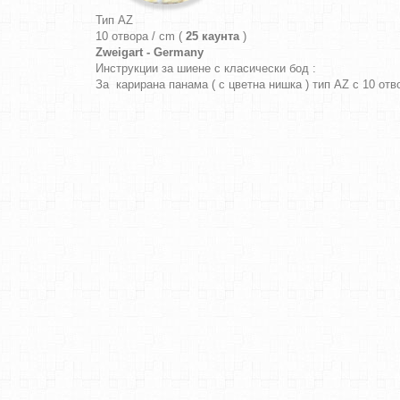
Тип AZ
10 отвора / cm (
25 каунта
)
Zweigart - Germany
Инструкции за шиене с класически бод :
За карирана панама ( с цветна нишка ) тип AZ с 10 от