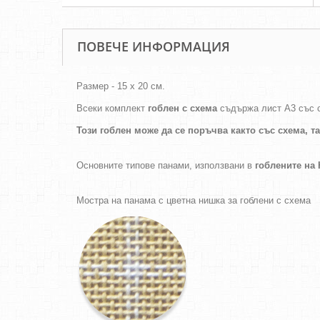
ПОВЕЧЕ ИНФОРМАЦИЯ
Размер - 15 х 20 см.
Всеки комплект
гоблен с схема
съдържа лист А3 със 
Този гоблен може да се поръчва както
със схема,
т
Основните типове панами, използвани в
гоблените н
Мостра на панама с цветна нишка за гоблени с схема