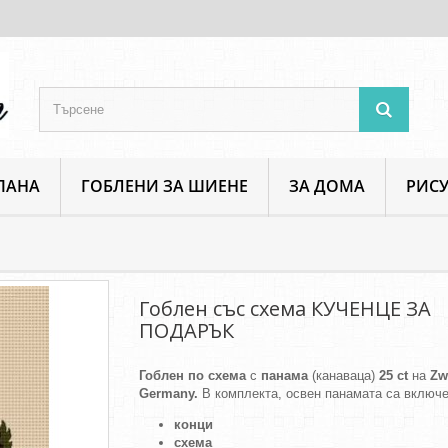
ПАНА
ГОБЛЕНИ ЗА ШИЕНЕ
ЗА ДОМА
РИСУ
Животински свят
Гоблен със схема КУЧЕНЦЕ ЗА ПОДАРЪК
Гоблен със схема КУЧЕНЦЕ ЗА
ПОДАРЪК
Гоблен по схема
с
панама
(канаваца)
25 ct
на
Zw
Germany.
В комплекта, освен панамата са включе
конци
схема