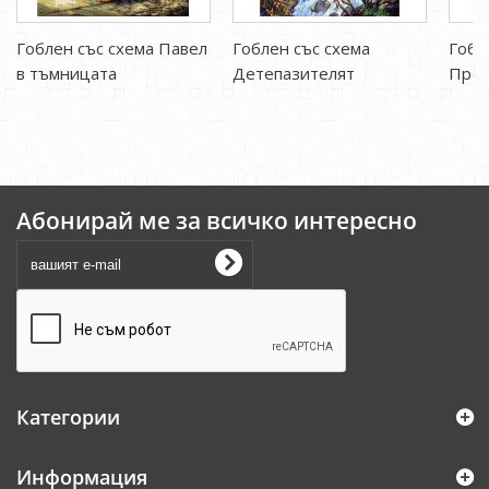
Гоблен със схема Павел
Гоблен със схема
Гобл
в тъмницата
Детепазителят
Прес
Абонирай ме за всичко интересно
Категории
Информация