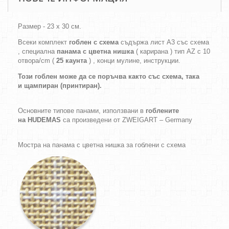
Размер - 23 х 30 см.
Всеки комплект
гоблен с схема
съдържа лист А3 със схема
, специална
панама с цветна нишка
( карирана ) тип AZ с 10
отвора/cm (
25 каунта
) , конци мулине, инструкции.
Този гоблен може да се поръчва както
със схема,
така
и
щампиран (принтиран).
Основните типове панами, използвани в
гоблените
на HUDEMAS
са произведени от ZWEIGART – Germany
Мостра на панама с цветна нишка за гоблени с схема