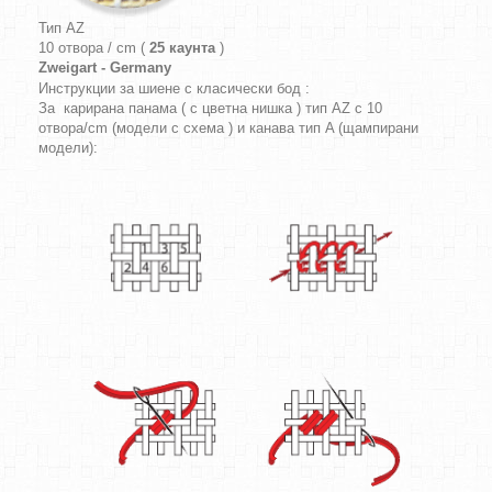
Тип AZ
10 отвора / cm (
25 каунта
)
Zweigart - Germany
Инструкции за шиене с класически бод :
За карирана панама ( с цветна нишка ) тип AZ с 10
отвора/cm (модели с схема ) и канава тип A (щампирани
модели):