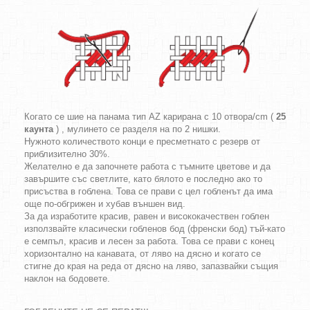
Когато се шие на панама тип AZ карирана с 10 отвора/cm (
25
каунта
) , мулинето се разделя на по 2 нишки.
Нужното количеството конци е пресметнато с резерв от
приблизително 30%.
Желателно е да започнете работа с тъмните цветове и да
завършите със светлите, като бялото е последно ако то
присъства в гоблена. Това се прави с цел гобленът да има
още по-обгрижен и хубав външен вид.
За да изработите красив, равен и висококачествен гоблен
използвайте класически гобленов бод (френски бод) тъй-като
е семпъл, красив и лесен за работа. Това се прави с конец
хоризонтално на канавата, от ляво на дясно и когато се
стигне до края на реда от дясно на ляво, запазвайки същия
наклон на бодовете.