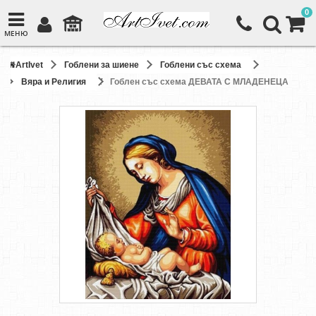
0
МЕНЮ
ArtIvet
Гоблени за шиене
Гоблени със схема
Вяра и Религия
Гоблен със схема ДЕВАТА С МЛАДЕНЕЦА