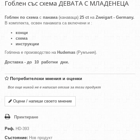
Гоблен със схема ДЕВАТА С МЛАДЕНЕЦА
Гоблен по схема
с
панама
(канаваца)
25 ct
на
Zweigart - Germany.
В комплекта, освен панамата са включени и :
конци
схема
инструкции
Гоблена е производство на
Hudemas
(Румъния).
Доставка - до 10 работни дни.
Потребителски мнения и оценки
Все още никой не е написал отзив за този продукт
Оцени / напиши своето мнение
Принтиране
Реф.
HD-393
Състояние:
Нов продукт