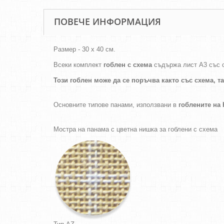
ПОВЕЧЕ ИНФОРМАЦИЯ
Размер - 30 х 40 см.
Всеки комплект
гоблен с схема
съдържа лист А3 със 
Този гоблен може да се поръчва както
със схема,
т
Основните типове панами, използвани в
гоблените н
Мостра на панама с цветна нишка за гоблени с схема