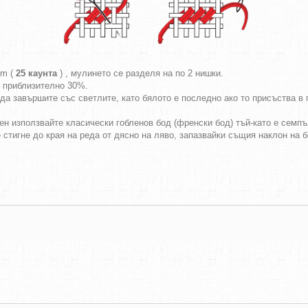
cm (
25 каунта
) , мулинето се разделя на по 2 нишки.
т приблизително 30%.
да завършите със светлите, като бялото е последно ако то присъства в г
ен използвайте класически гобленов бод (френски бод) тъй-като е семпъл
е стигне до края на реда от дясно на ляво, запазвайки същия наклон на 