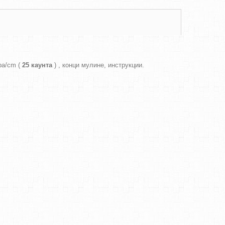
ра/cm (
25 каунта
) , конци мулине, инструкции.