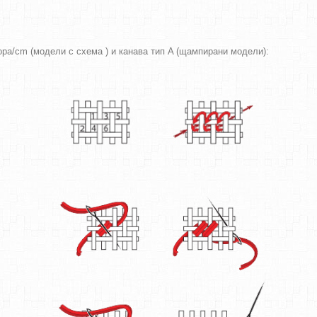
вора/cm (модели с схема ) и канава тип A (щампирани модели):