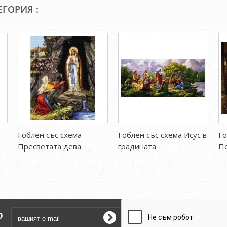
ЕГОРИЯ :
Гоблен със схема
Гоблен със схема Исус в
Го
Пресветата дева
градината
Пе
о