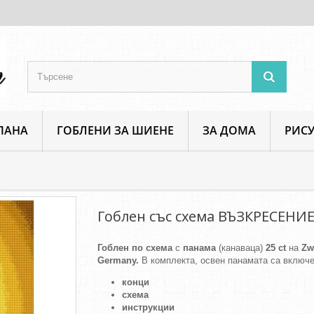
ПАНА
ГОБЛЕНИ ЗА ШИЕНЕ
ЗА ДОМА
РИСУ
Вяра и Религия
Гоблен със схема ВЪЗКРЕСЕНИЕ
Гоблен със схема ВЪЗКРЕСЕНИ
Гоблен по схема
с
панама
(канаваца)
25 ct
на
Zw
Germany.
В комплекта, освен панамата са включе
конци
схема
инструкции