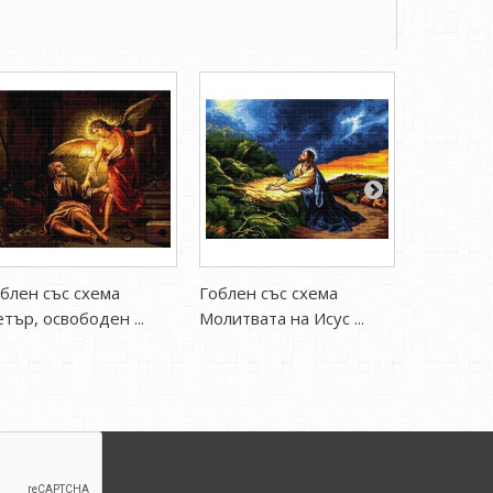
блен със схема
Гоблен със схема
Гоблен с
тър, освободен ...
Молитвата на Исус ...
Пропове