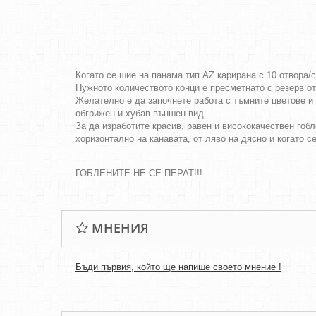
Когато се шие на панама тип AZ карирана с 10 отвора/
Нужното количеството конци е пресметнато с резерв о
Желателно е да започнете работа с тъмните цветове и 
обгрижен и хубав външен вид.
За да изработите красив, равен и висококачествен гобл
хоризонтално на канавата, от ляво на дясно и когато с
ГОБЛЕНИТЕ НЕ СЕ ПЕРАТ!!!
МНЕНИЯ
Бъди първия, който ще напише своето мнение !