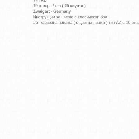
Тип AZ
10 отвора / cm (
25 каунта
)
Zweigart - Germany
Инструкции за шиене с класически бод :
За карирана панама ( с цветна нишка ) тип AZ с 10 от