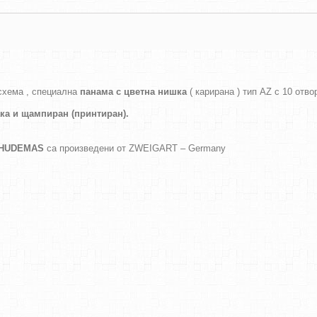
схема , специална
панама с цветна нишка
( карирана ) тип AZ с 10 отво
ака и
щампиран (принтиран).
а HUDEMAS
са произведени от ZWEIGART – Germany