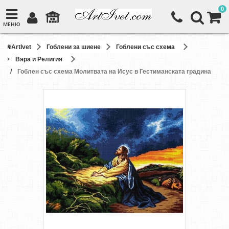
0
МЕНЮ
ArtIvet
Гоблени за шиене
Гоблени със схема
Вяра и Религия
Гоблен със схема Молитвата на Исус в Гестиманската градина