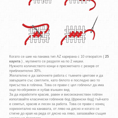
Когато се шие на панама тип AZ карирана с 10 отвора/cm (
25
каунта
) , мулинето се разделя на по 2 нишки.
Нужното количеството конци е пресметнато с резерв от
приблизително 30%.
Желателно е да започнете работа с тъмните цветове и да
завършите със светлите, като бялото е последно ако то
присъства в гоблена. Това се прави с цел гобленът да има
още по-обгрижен и хубав външен вид.
За да изработите красив, равен и висококачествен гоблен
използвайте класически гобленов бод (френски бод) тъй-като
е семпъл, красив и лесен за работа. Това се прави с конец
хоризонтално на канавата, от ляво на дясно и когато се
стигне до края на реда от дясно на ляво, запазвайки същия