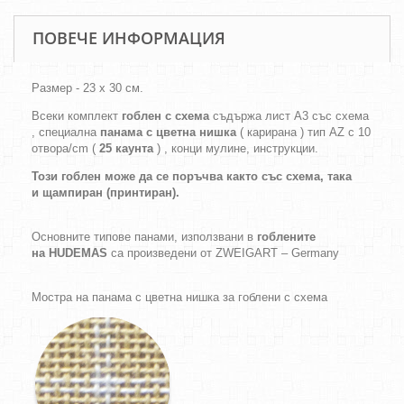
ПОВЕЧЕ ИНФОРМАЦИЯ
Размер - 23 х 30 см.
Всеки комплект
гоблен с схема
съдържа лист А3 със схема
, специална
панама с цветна нишка
( карирана ) тип AZ с 10
отвора/cm (
25 каунта
) , конци мулине, инструкции.
Този гоблен може да се поръчва както
със схема,
така
и
щампиран (принтиран).
Основните типове панами, използвани в
гоблените
на HUDEMAS
са произведени от ZWEIGART – Germany
Мостра на панама с цветна нишка за гоблени с схема