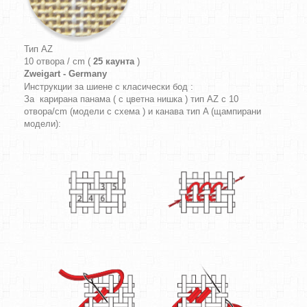
Тип AZ
10 отвора / cm (
25 каунта
)
Zweigart - Germany
Инструкции за шиене с класически бод :
За карирана панама ( с цветна нишка ) тип AZ с 10
отвора/cm (модели с схема ) и канава тип A (щампирани
модели):