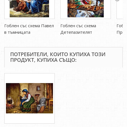
Гоблен със схема Павел
Гоблен със схема
Гобл
в тъмницата
Детепазителят
Прес
ПОТРЕБИТЕЛИ, КОИТО КУПИХА ТОЗИ
ПРОДУКТ, КУПИХА СЪЩО: