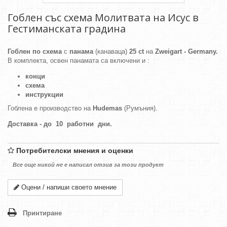
Гоблен със схема Молитвата на Исус в
Гестиманската градина
Гоблен по схема
с
панама
(канаваца)
25 ct
на
Zweigart - Germany.
В комплекта, освен панамата са включени и :
конци
схема
инструкции
Гоблена е производство на
Hudemas
(Румъния).
Доставка - до 10 работни дни.
Потребителски мнения и оценки
Все още никой не е написал отзив за този продукт
Оцени / напиши своето мнение
Принтиране