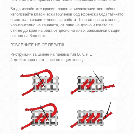
За да изработите красив, равен и висококачествен гоблен
използвайте класически гобленов бод (френски бод) тъй-като
е семпъл, красив и лесен за работа. Това се прави с конец
хоризонтално на канавата, от ляво на дясно и когато се
стигне до края на реда от дясно на ляво, запазвайки същия
наклон на бодовете.
ГОБЛЕНИТЕ НЕ СЕ ПЕРАТ!!!
Инструкции за шиене на панама тип B, C и E
4 до 6 отвора / cm - шие се с цял конец