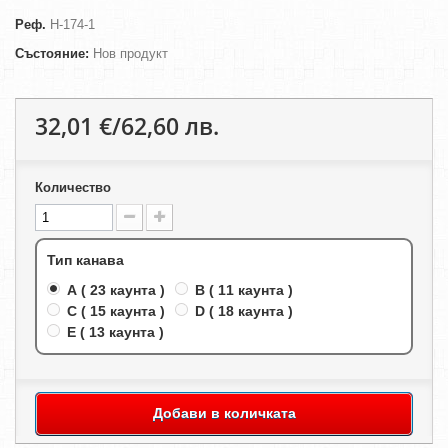
Реф.
H-174-1
Състояние:
Нов продукт
32,01 €/62,60 лв.
Количество
Тип канава
A ( 23 каунта )
B ( 11 каунта )
C ( 15 каунта )
D ( 18 каунта )
E ( 13 каунта )
Добави в количката