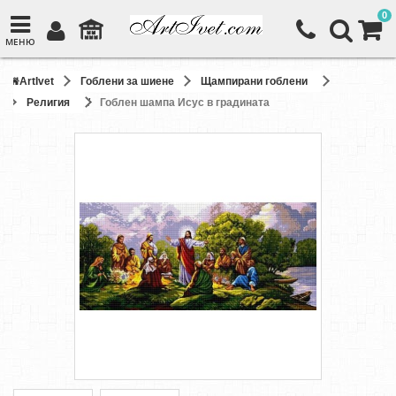
0
МЕНЮ
ArtIvet
Гоблени за шиене
Щампирани гоблени
Религия
Гоблен шампа Исус в градината