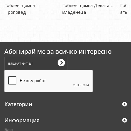
Гоблен щампа
Гоблен щампа Девата с
Гобл
Проповед
младенеца
агън
Абонирай ме за всичко интересно
Категории
Информация
Блог