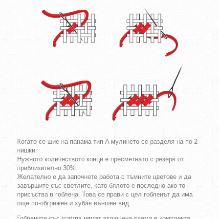
Когато се шие на панама тип A мулинето се разделя на по 2
нишки.
Нужното количеството конци е пресметнато с резерв от
приблизително 30%.
Желателно е да започнете работа с тъмните цветове и да
завършите със светлите, като бялото е последно ако то
присъства в гоблена. Това се прави с цел гобленът да има
още по-обгрижен и хубав външен вид.
Гоблените със щампа нямат включена схема в комплекта.