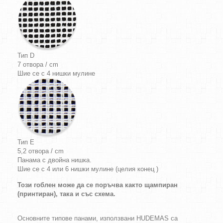
Тип D
7 отвора / cm
Шие се с 4 нишки мулине
Тип E
5,2 отвора / cm
Панама с двойна нишка.
Шие се с 4 или 6 нишки мулине (целия конец )
Този гоблен може да се поръчва както щампиран
(принтиран), така и със схема.
Основните типове панами, използвани HUDEMAS са