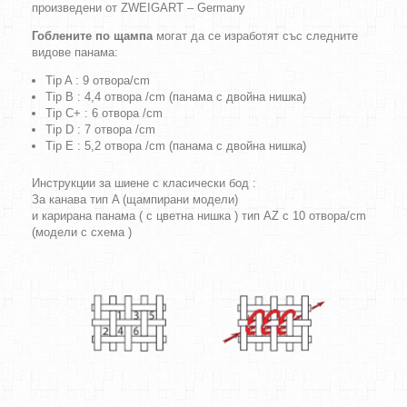
произведени от ZWEIGART – Germany
Гоблените по щампа
могат да се изработят със следните
видове панама:
Tip A : 9 отвора/cm
Tip B : 4,4 отвора /cm (панама с двойна нишка)
Tip C+ : 6 отвора /cm
Tip D : 7 отвора /cm
Tip E : 5,2 отвора /cm (панама с двойна нишка)
Инструкции за шиене с класически бод :
За канава тип A (щампирани модели)
и карирана панама ( с цветна нишка ) тип AZ с 10 отвора/cm
(модели с схема )