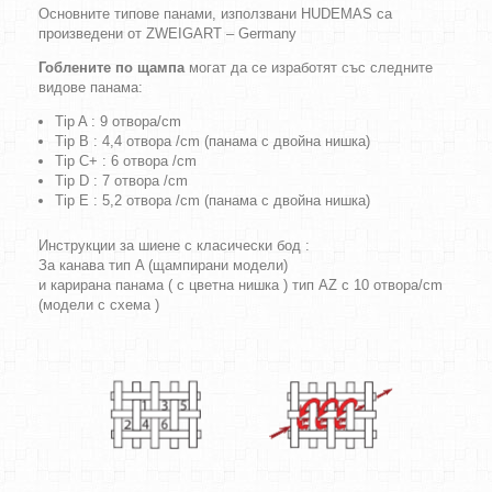
Основните типове панами, използвани HUDEMAS са
произведени от ZWEIGART – Germany
Гоблените по щампа
могат да се изработят със следните
видове панама:
Tip A : 9 отвора/cm
Tip B : 4,4 отвора /cm (панама с двойна нишка)
Tip C+ : 6 отвора /cm
Tip D : 7 отвора /cm
Tip E : 5,2 отвора /cm (панама с двойна нишка)
Инструкции за шиене с класически бод :
За канава тип A (щампирани модели)
и карирана панама ( с цветна нишка ) тип AZ с 10 отвора/cm
(модели с схема )