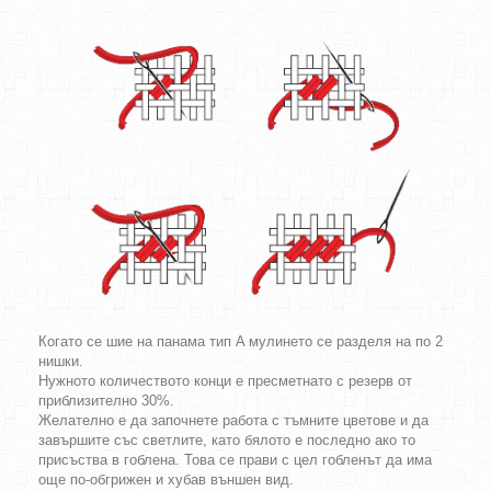
Когато се шие на панама тип A мулинето се разделя на по 2
нишки.
Нужното количеството конци е пресметнато с резерв от
приблизително 30%.
Желателно е да започнете работа с тъмните цветове и да
завършите със светлите, като бялото е последно ако то
присъства в гоблена. Това се прави с цел гобленът да има
още по-обгрижен и хубав външен вид.