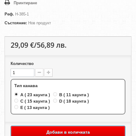
Принтиране
Реф.
H-385-1
Състояние:
Нов продукт
29,09 €/56,89 лв.
Количество
Тип канава
A ( 23 каунта )
B ( 11 каунта )
C ( 15 каунта )
D ( 18 каунта )
E ( 13 каунта )
Добави в количката