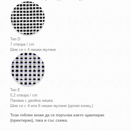
Тип D
7 отвора / cm
Шие се с 4 нишки мулине
Тип E
5,2 отвора / cm
Панама с двойна нишка.
Шие се с 4 или 6 нишки мулине (целия конец )
Този гоблен може да се поръчва както щампиран
(принтиран), така и със схема.