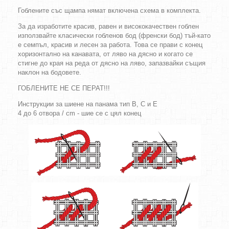
Гоблените със щампа нямат включена схема в комплекта.
За да изработите красив, равен и висококачествен гоблен
използвайте класически гобленов бод (френски бод) тъй-като
е семпъл, красив и лесен за работа. Това се прави с конец
хоризонтално на канавата, от ляво на дясно и когато се
стигне до края на реда от дясно на ляво, запазвайки същия
наклон на бодовете.
ГОБЛЕНИТЕ НЕ СЕ ПЕРАТ!!!
Инструкции за шиене на панама тип B, C и E
4 до 6 отвора / cm - шие се с цял конец