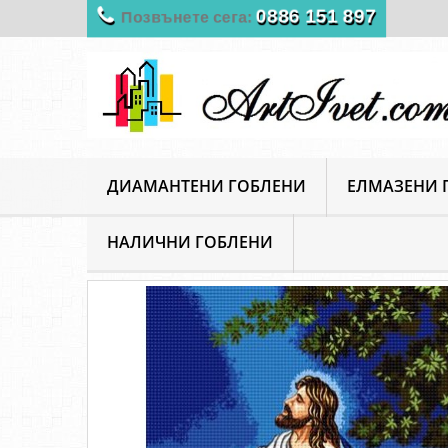
0886 151 897
Позвънете сега:
ДИАМАНТЕНИ ГОБЛЕНИ
ЕЛМАЗЕНИ 
НАЛИЧНИ ГОБЛЕНИ
ArtIvet
Гоблени за шиене
Щампирани гоблени