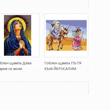
облен щампа Дева
Гоблен щампа ПЪТЯ
Гоблен 
рия се моли
КЪМ ЙЕРУСАЛИМ
ПРЕКЛО