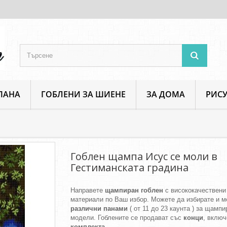
ПАНА
ГОБЛЕНИ ЗА ШИЕНЕ
ЗА ДОМА
РИСУ
Религия
Гоблен щампа Исус се моли в Гестиманската градина
Гоблен щампа Исус се моли в
Гестиманската градина
Направете
щампиран гоблен
с висококачествени
материали по Ваш избор. Можете да избирате и м
различни панами
( от 11 до 23 каунта ) за щамп
модели. Гоблените се продават със
конци
, включ
комплекта
.