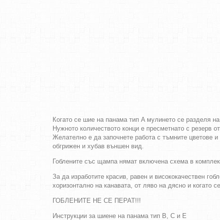
Когато се шие на панама тип A мулинето се разделя на
Нужното количеството конци е пресметнато с резерв о
Желателно е да започнете работа с тъмните цветове и 
обгрижен и хубав външен вид.
Гоблените със щампа нямат включена схема в комплек
За да изработите красив, равен и висококачествен гобл
хоризонтално на канавата, от ляво на дясно и когато с
ГОБЛЕНИТЕ НЕ СЕ ПЕРАТ!!!
Инструкции за шиене на панама тип B, C и E