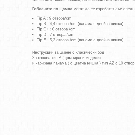
Гоблените по щампа
могат да се изработят със следн
Tip A : 9 отвора/cm
Tip B : 4,4 отвора /cm (панама с двойна нишка)
Tip C+ : 6 отвора /cm
Tip D : 7 отвора /cm
Tip E : 5,2 отвора /cm (панама с двойна нишка)
Инструкции за шиене с класически бод :
За канава тип A (щампирани модели)
и карирана панама ( с цветна нишка ) тип AZ с 10 отво