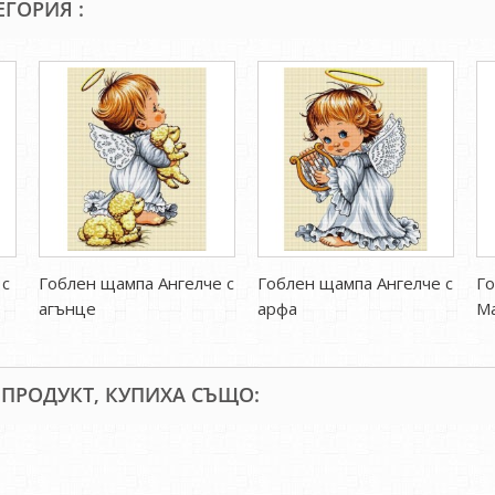
ЕГОРИЯ :
 с
Гоблен щампа Ангелче с
Гоблен щампа Ангелче с
Г
агънце
арфа
Ма
 ПРОДУКТ, КУПИХА СЪЩО: