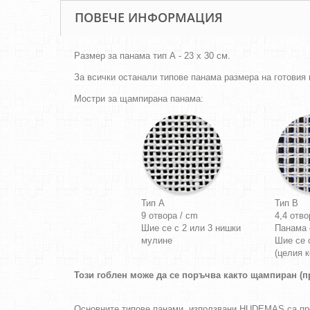
ПОВЕЧЕ ИНФОРМАЦИЯ
Размер за панама тип А - 23 х 30 см.
За всички останали типове панама размера на готовия г
Мостри за щампирана панама:
Тип A
Тип B
9 отвора / cm
4,4 отво
Шие се с 2 или 3 нишки
Панама
мулине
Шие се 
(целия к
Този гоблен може да се поръчва както щампиран (пр
Основните типове панами, използвани HUDEMAS са п