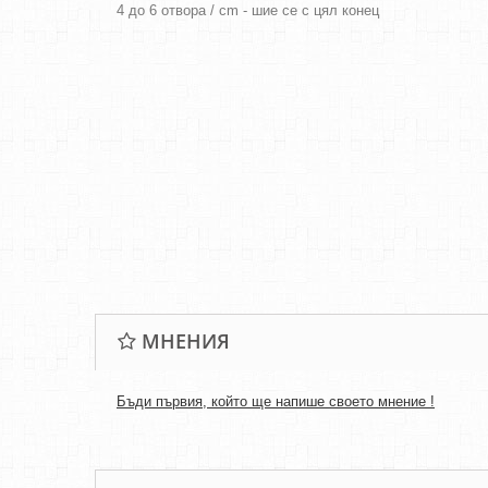
4 до 6 отвора / cm - шие се с цял конец
МНЕНИЯ
Бъди първия, който ще напише своето мнение !