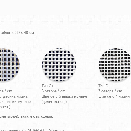
облен е 30 х 40 см.
Тип C+
Тип D
ра / cm
6 отвора / cm
7 отвора / cm
с двойна нишка.
Шие се с 6 нишки мулине
Шие се с 4 нишки
с 6 нишки мулине
(целия конец )
онец )
интиран), така и със схема.
роизведени от ZWEIGART – Germany