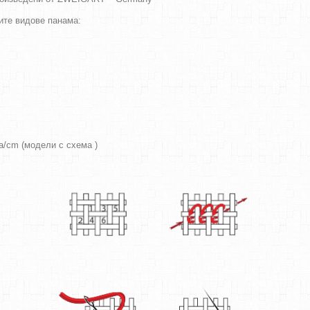
ите видове панама:
ра/cm (модели с схема )