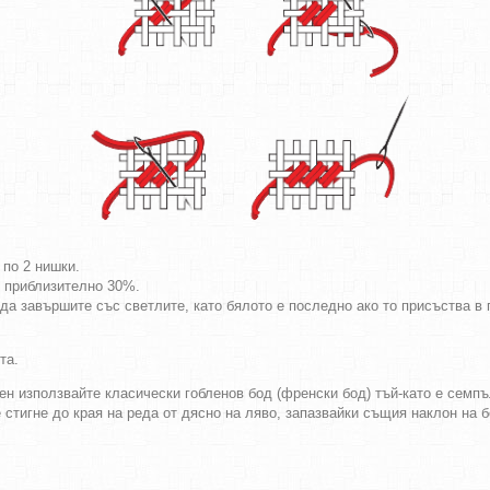
 по 2 нишки.
т приблизително 30%.
да завършите със светлите, като бялото е последно ако то присъства в г
та.
ен използвайте класически гобленов бод (френски бод) тъй-като е семпъл
е стигне до края на реда от дясно на ляво, запазвайки същия наклон на 