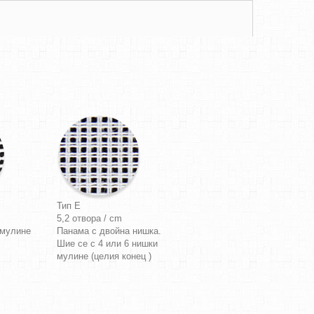
Тип E
5,2 отвора / cm
 мулине
Панама с двойна нишка.
Шие се с 4 или 6 нишки
мулине (целия конец )