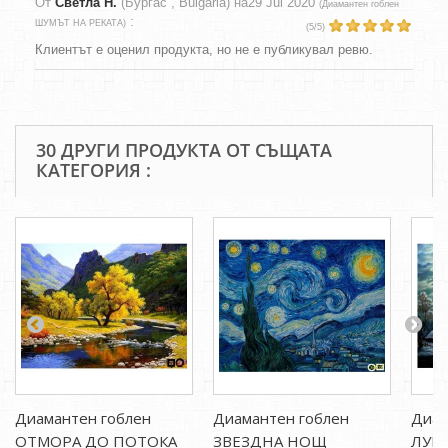
От
Светла Н.
(Бургас , Bulgaria) на
29 Jul 2020
(
Диамантен гоблен
:
ШУМЪТ НА РЕКАТА
)
(
5
/
5
)
Клиентът е оценил продуктa, но не е публикувал ревю.
30 ДРУГИ ПРОДУКТА ОТ СЪЩАТА
КАТЕГОРИЯ :
Диамантен гоблен
Диамантен гоблен
Диам
ОТМОРА ДО ПОТОКА
ЗВЕЗДНА НОЩ
ЛУН