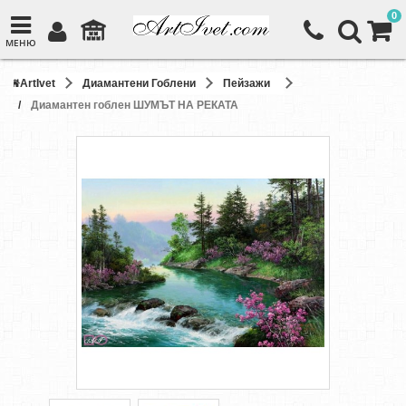
0
МЕНЮ
ArtIvet
Диамантени Гоблени
Пейзажи
Диамантен гоблен ШУМЪТ НА РЕКАТА