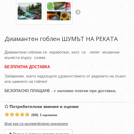
Диамантен гоблен ШУМЪТ НА РЕКАТА
Диамантени гоблени се изработват, като се лепят мозаечни
мъниста върху схема .
БЕЗПЛАТНА ДОСТАВКА
Забавение, което надхвърля удоволствието от реденето на пъзел
или шиенето на гоблен!
БЕЗОПАСНО ПЛАЩАНЕ - с наложен платеж при доставка.
Потребителски мнения и оценки
(
5
/
5
)
1
оценка/ки
Виж как са разпределени оценките