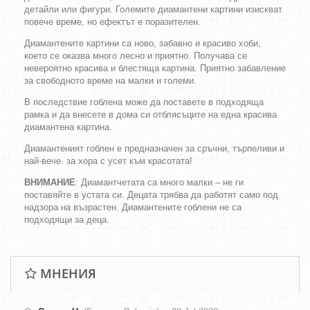
детайли или фигури. Големите диамантени картини изискват
повече време, но ефектът е поразителен.
Диамантените картини са ново, забавно и красиво хоби,
което се оказва много лесно и приятно. Получава се
невероятно красива и блестяща картина. Приятно забавление
за свободното време на малки и големи.
В последствие гоблена може да поставете в подходяща
рамка и да внесете в дома си отблясъците на една красива
диамантена картина.
Диамантеният гоблен е предназначен за сръчни, търпеливи и
най-вече за хора с усет към красотата!
ВНИМАНИЕ
: Диамантчетата са много малки – не ги
поставяйте в устата си. Децата трябва да работят само под
надзора на възрастен. Диамантените гоблени не са
подходящи за деца.
МНЕНИЯ