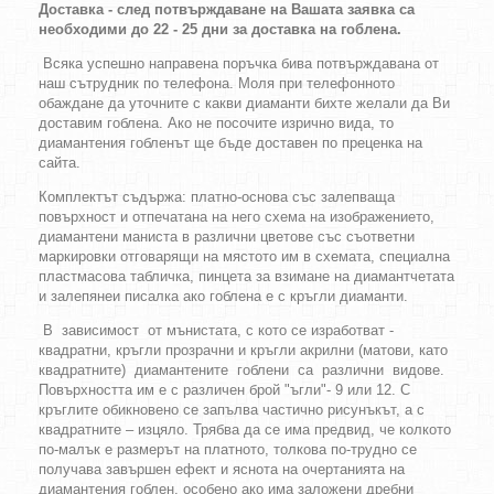
Доставка - след потвърждаване на Вашата заявка са
необходими до 22 - 25 дни за доставка на гоблена.
Всяка успешно направена поръчка бива потвърждавана от
наш сътрудник по телефона. Моля при телефонното
обаждане да уточните с какви диаманти бихте желали да Ви
доставим гоблена. Ако не посочите изрично вида, то
диамантения гобленът ще бъде доставен по преценка на
сайта.
Комплектът съдържа: платно-основа със залепваща
повърхност и отпечатана на него схема на изображението,
диамантени маниста в различни цветове със съответни
маркировки отговарящи на мястото им в схемата, специална
пластмасова табличка, пинцета за взимане на диамантчетата
и залепянеи писалка ако гоблена е с кръгли диаманти.
В зависимост от мънистата, с кото се изработват -
квадратни, кръгли прозрачни и кръгли акрилни (матови, като
квадратните) диамантените гоблени са различни видове.
Повърхността им е с различен брой "ъгли"- 9 или 12. С
кръглите обикновено се запълва частично рисунъкът, а с
квадратните – изцяло. Трябва да се има предвид, че колкото
по-малък е размерът на платното, толкова по-трудно се
получава завършен ефект и яснота на очертанията на
диамантения гоблен, особено ако има заложени дребни