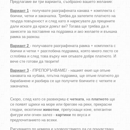
Предлагаме ви три варианта, съобразно вашето желание:
Вариант 1
- получвате разграфената канава + комплекта с
боички, четки и закачалка. Трябва да залепите платното на
твърда повърхност и след като я нарисувате да прецените
дали искате да краси домът ви? Тогава ще трябва да я
занесете за поставяне на подрамка и ако желаете и външна
рамка за разкош.
Вариант 2
- получавате разграфената рамка + комплекта с
боички и четки + разглобена подрамка, която много лесто се
сглобява и след това върху нея опъвате добре платното. И
вече сте готови да творите!
Вариант 3
- /ПРЕПОРЪЧВАМЕ/ - нашият екип ще опъне
канавата на хубава, плътна подрамка, ще опъне платното до
барабанене и разбира се ще получите боичките с четките и
закачалка.
Скоро, след като се развихриш
с четката
, на
платното
ще
се появят щрихи на море или брегове на реки, прекрасни
гледки, екзотични
животни
, препускащи коне, елегантни
фигури или огнен залез -
картини
по вкуса и
предпочитанието на всеки.
Рисуването по номера е удоволствието да се почувстваш