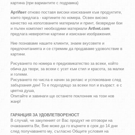
картина (при вариантите с подрамка)
АртИвет
отново поставя високи изисквания към продуктите,
които предлага - картините по номера. Освен високо
качество на използваните материали и принт, безвредни бои
и пълен комплект необходими материали
ArtIvet.com
предлага невероятни картини и изискани изображения.
Ние познаваме нашите клиенти, знаем вкусовете и
предпочитанията и се стремим да продаваме удоволствие в
картини.
Рисуването по номера е предизвикатество за всеки, който
обича да твори, за всеки с усет към стил и красота, за малки
и големи.
Рисуването по числа е начин за релакс и успокояване след
забързания ден! То е подходящо за всеки пол и възраст. е с
цветна душа,
Опитайте и завинаги ще останете поклонник на този нов
жанр!
ГАРАНЦИЯ ЗА УДОВЛЕТВОРЕНОСТ
В случай, че закупеният от Вас продукт не отговори на
очакванията Ви, Вие може да го върнете в срок до 14 дни
след получаването му, съгласно Общите условия на