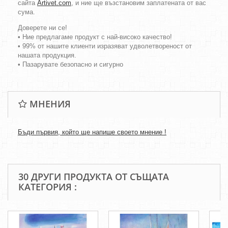
сайта
Artivet.com
, и ние ще възстановим заплатената от вас
сума.
Доверете ни се!
• Ние предлагаме продукт с най-високо качество!
• 99% от нашите клиенти изразяват удволетвореност от
нашата продукция.
• Пазарувате безопасно и сигурно
МНЕНИЯ
Бъди първия, който ще напише своето мнение !
30 ДРУГИ ПРОДУКТА ОТ СЪЩАТА
КАТЕГОРИЯ :