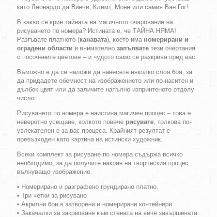
като Леонардо да Винчи, Климт, Моне или самия Ван Гог!
В какво се крие тайната на магичното очарование на
рисуването по номера? Истината е, че ТАЙНА НЯМА!
Разгъвате платното (
канавата
), което има
номерирани и
оградени области
и внимателно
запълвате
тези очертания
с посочените цветове – и чудото само се разкрива пред вас.
Въможно е да се наложи да нанесете няколко слоя боя, за
да придадете обемност на изображението или по-наситен и
дълбок цвят или да заличите напълно изпринтеното отдолу
число.
Рисуването по номера е наистина магичен процес – това е
неверотно усещане, колкото повече
рисувате
, толкова по-
увлекателен е за вас процеса. Крайният резултат е
превъзходен като картина на истински художник.
Всеки комплект за рисуване по номера съдържа всичко
необходимо, за да получите накрая на творческия процес
вълнуващо изображение.
• Номерирано и разграфено грундирано платно.
• Три четки за рисуване
• Акрилни бои в затворени и номерирани контейнери.
• Закачалки за закрепване към стената на вече завършената