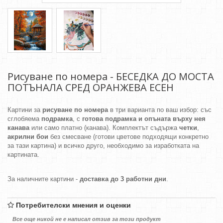
Рисуване по номера - БЕСЕДКА ДО МОСТА
ПОТЪНАЛА СРЕД ОРАНЖЕВА ЕСЕН
Картини за
рисуване по номера
в три варианта по ваш избор: със
сглобяема
подрамка
, с
готова подрамка и опъната върху нея
канава
или само платно (канава). Комплектът съдържа
четки
,
акрилни бои
без смесване (готови цветове подходящи конкретно
за тази картина) и всичко друго, необходимо за изработката на
картината.
За наличните картини -
доставка до 3 работни дни
.
Потребителски мнения и оценки
Все още никой не е написал отзив за този продукт