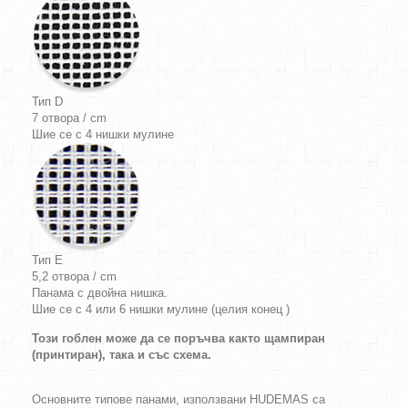
Тип D
7 отвора / cm
Шие се с 4 нишки мулине
Тип E
5,2 отвора / cm
Панама с двойна нишка.
Шие се с 4 или 6 нишки мулине (целия конец )
Този гоблен може да се поръчва както щампиран
(принтиран), така и със схема.
Основните типове панами, използвани HUDEMAS са