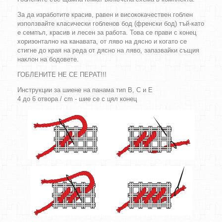
За да изработите красив, равен и висококачествен гоблен
използвайте класически гобленов бод (френски бод) тъй-като
е семпъл, красив и лесен за работа. Това се прави с конец
хоризонтално на канавата, от ляво на дясно и когато се
стигне до края на реда от дясно на ляво, запазвайки същия
наклон на бодовете.
ГОБЛЕНИТЕ НЕ СЕ ПЕРАТ!!!
Инструкции за шиене на панама тип B, C и E
4 до 6 отвора / cm - шие се с цял конец