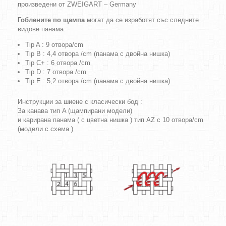
произведени от ZWEIGART – Germany
Гоблените по щампа
могат да се изработят със следните
видове панама:
Tip A : 9 отвора/cm
Tip B : 4,4 отвора /cm (панама с двойна нишка)
Tip C+ : 6 отвора /cm
Tip D : 7 отвора /cm
Tip E : 5,2 отвора /cm (панама с двойна нишка)
Инструкции за шиене с класически бод :
За канава тип A (щампирани модели)
и карирана панама ( с цветна нишка ) тип AZ с 10 отвора/cm
(модели с схема )