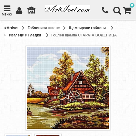
0
МЕНЮ
ArtIvet
Гоблени за шиене
Щампирани гоблени
Изгледи и Гледки
Гоблен щампа СТАРАТА ВОДЕНИЦА