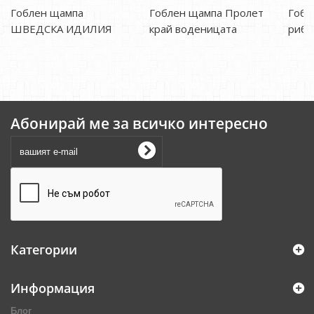
Гоблен щампа
Гоблен щампа Пролет
Гобл
ШВЕДСКА ИДИЛИЯ
край воденицата
рибо
Абонирай ме за всичко интересно
Категории
Информация
Блог