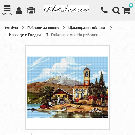
0
МЕНЮ
ArtIvet
Гоблени за шиене
Щампирани гоблени
Изгледи и Гледки
Гоблен щампа На риболов