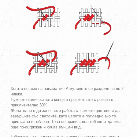
Когато се шие на панама тип A мулинето се разделя на по 2
нишки.
Нужното количеството конци е пресметнато с резерв от
приблизително 30%.
Желателно е да започнете работа с тъмните цветове и да
завършите със светлите, като бялото е последно ако то
присъства в гоблена. Това се прави с цел гобленът да има
още по-обгрижен и хубав външен вид.
Гоблените със щампа нямат включена схема в комплекта.