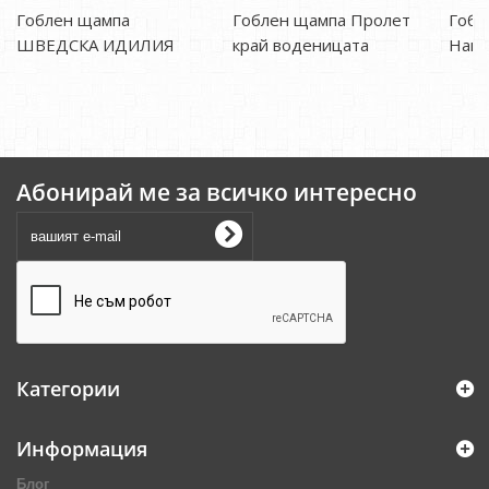
Гоблен щампа
Гоблен щампа Пролет
Гобл
ШВЕДСКА ИДИЛИЯ
край воденицата
Напо
Абонирай ме за всичко интересно
Категории
Информация
Блог