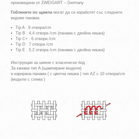
произведени от ZWEIGART – Germany
Гоблените по щампа
могат да се изработят със следните
видове панама:
Tip A : 9 отвора/cm
Tip B : 4,4 отвора /cm (панама с двойна нишка)
Tip C+ : 6 отвора /cm
Tip D : 7 отвора /cm
Tip E : 5,2 отвора /cm (панама с двойна нишка)
Инструкции за шиене с класически бод :
За канава тип A (щампирани модели)
и карирана панама ( с цветна нишка ) тип AZ с 10 отвора/cm
(модели с схема )