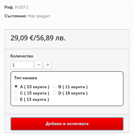
Реф.
H-107-1
Състояние:
Нов продукт
29,09 €/56,89 лв.
Количество
Тип канава
A ( 23 каунта )
B ( 11 каунта )
C ( 15 каунта )
D ( 18 каунта )
E ( 13 каунта )
Добави в количката