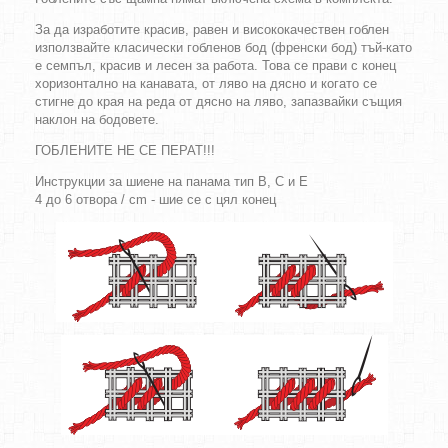
За да изработите красив, равен и висококачествен гоблен
използвайте класически гобленов бод (френски бод) тъй-като
е семпъл, красив и лесен за работа. Това се прави с конец
хоризонтално на канавата, от ляво на дясно и когато се
стигне до края на реда от дясно на ляво, запазвайки същия
наклон на бодовете.
ГОБЛЕНИТЕ НЕ СЕ ПЕРАТ!!!
Инструкции за шиене на панама тип B, C и E
4 до 6 отвора / cm - шие се с цял конец