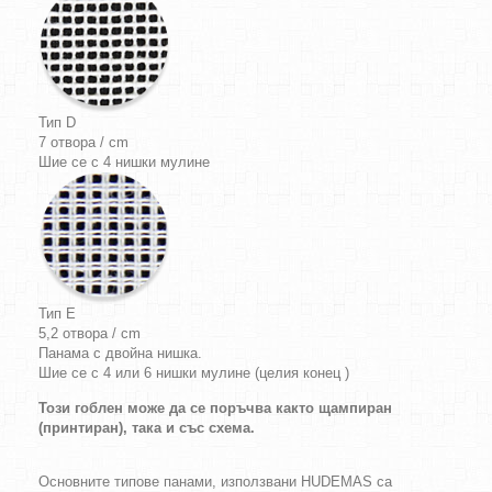
Тип D
7 отвора / cm
Шие се с 4 нишки мулине
Тип E
5,2 отвора / cm
Панама с двойна нишка.
Шие се с 4 или 6 нишки мулине (целия конец )
Този гоблен може да се поръчва както щампиран
(принтиран), така и със схема.
Основните типове панами, използвани HUDEMAS са