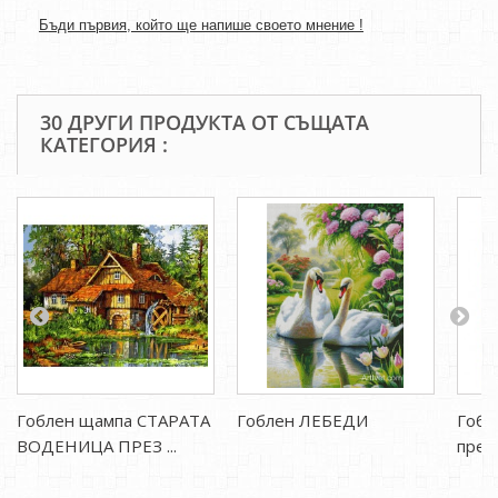
Бъди първия, който ще напише своето мнение !
30 ДРУГИ ПРОДУКТА ОТ СЪЩАТА
КАТЕГОРИЯ :
Гоблен щампа СТАРАТА
Гоблен ЛЕБЕДИ
Гобл
ВОДЕНИЦА ПРЕЗ ...
прег