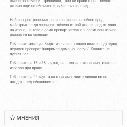
шиене на гоблени. Принципно, това се прави с цел гобленът
да има още по-обгрижен и хубав външен вид.
Най-разпространеният начин на шиене на гоблен сред
майстрките е да започнат гоблена от най-долния ред от ляво
на дясно, но това е само препоръчително и всеки сам избира
начина си на ушиване.
Гоблените могат да бъдат изпрани с хладка вода и подходящ
перилен препарат /например домашен сапун/. Конците не
пускат боя.
Гоблените на 16 и 18 каутна, са с магическа панама, която се
избелва при пране.
Гоблените на 22 каунта са с панама, чиито линнии не се
виждат след обшиването.
МНЕНИЯ