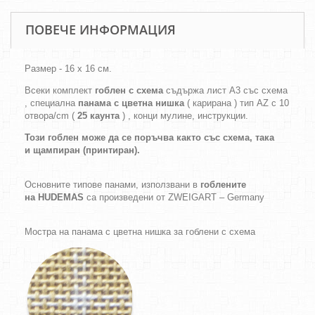
ПОВЕЧЕ ИНФОРМАЦИЯ
Размер - 16 х 16 см.
Всеки комплект
гоблен с схема
съдържа лист А3 със схема
, специална
панама с цветна нишка
( карирана ) тип AZ с 10
отвора/cm (
25 каунта
) , конци мулине, инструкции.
Този гоблен може да се поръчва както
със схема,
така
и
щампиран (принтиран).
Основните типове панами, използвани в
гоблените
на HUDEMAS
са произведени от ZWEIGART – Germany
Мостра на панама с цветна нишка за гоблени с схема