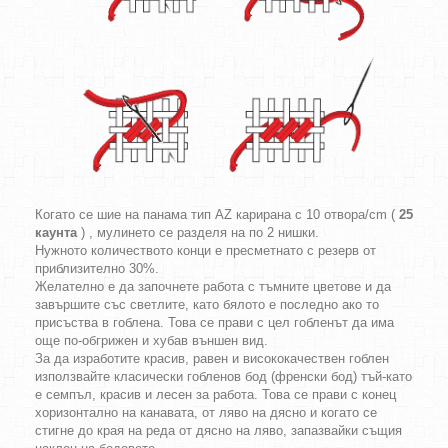
Когато се шие на панама тип AZ карирана с 10 отвора/cm (
25
каунта
) , мулинето се разделя на по 2 нишки.
Нужното количеството конци е пресметнато с резерв от
приблизително 30%.
Желателно е да започнете работа с тъмните цветове и да
завършите със светлите, като бялото е последно ако то
присъства в гоблена. Това се прави с цел гобленът да има
още по-обгрижен и хубав външен вид.
За да изработите красив, равен и висококачествен гоблен
използвайте класически гобленов бод (френски бод) тъй-като
е семпъл, красив и лесен за работа. Това се прави с конец
хоризонтално на канавата, от ляво на дясно и когато се
стигне до края на реда от дясно на ляво, запазвайки същия