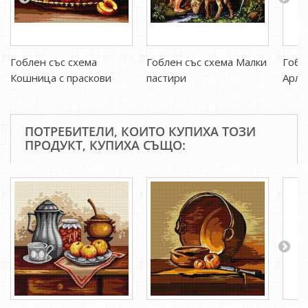
Гоблен със схема
Гоблен със схема Малки
Гобл
Кошница с праскови
пастири
Арле
ПОТРЕБИТЕЛИ, КОИТО КУПИХА ТОЗИ
ПРОДУКТ, КУПИХА СЪЩО: