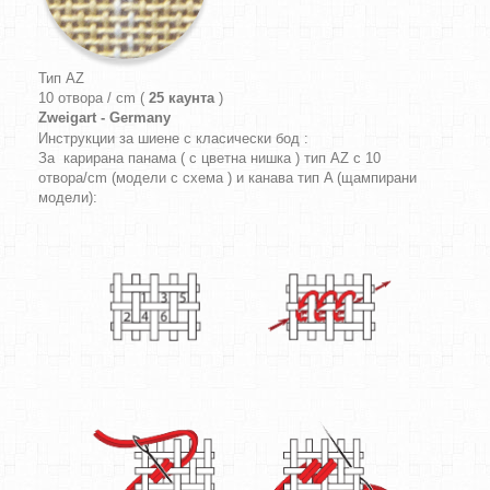
Тип AZ
10 отвора / cm (
25 каунта
)
Zweigart - Germany
Инструкции за шиене с класически бод :
За карирана панама ( с цветна нишка ) тип AZ с 10
отвора/cm (модели с схема ) и канава тип A (щампирани
модели):