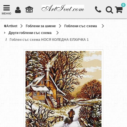
0
МЕНЮ
ArtIvet
Гоблени за шиене
Гоблени със схема
Други гоблени със схема
Гоблен със схема НОСЯ КОЛЕДНА ЕЛХИЧКА 1