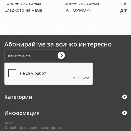
Гоблен със схема
Гоблен със схема
Гобл
Сладкото на мама
НАТЮРМОРТ
ДЖУ
Абонирай ме за всичко интересно
Категории
Информация
Блог
Онлайн решаване на спорове