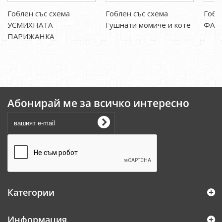
Гоблен със схема
Гоблен със схема
Гоб
УСМИХНАТА
Гушнати момиче и коте
ФАР
ПАРИЖАНКА
Абонирай ме за всичко интересно
Категории
Информация