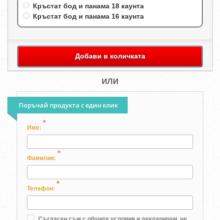
Кръстат бод и панама 18 каунта
Кръстат бод и панама 16 каунта
Добави в количката
или
Поръчай продукта с един клик
*
Име:
*
Фамилия:
*
Телефон:
Съгласен съм с
общите условия
и декларирам, че