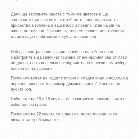
Дали ще започнете работа с тъмните цветове и ще
завършите със светлите, като бялото е последно ако то
присъства в гоблена е ваш избор и предпочитан начин на
шиене на гоблени. Принципно, това се прави с цел гобленът
да има още по-обгрижен и хубав външен вид.
Най-разпространеният начин на шиене на гоблен сред
майстрките е да започнат гоблена от най-долния ред от ляво
на дясно, но това е само препоръчително и всеки сам избира
начина си на ушиване.
Гоблените могат да бъдат изпрани с хладка вода и подходящ
перилен препарат /например домашен сапун/. Конците не
пускат боя.
Гоблените на 16 и 18 каутна, са с магическа панама, която се
избелва при пране.
Гоблените на 22 каунта са с панама, чиито линнии не се
виждат след обшиването.