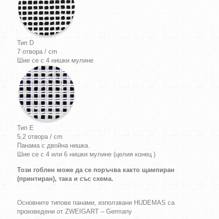
Тип D
7 отвора / cm
Шие се с 4 нишки мулине
Тип E
5,2 отвора / cm
Панама с двойна нишка.
Шие се с 4 или 6 нишки мулине (целия конец )
Този гоблен може да се поръчва както щампиран
(принтиран), така и със схема.
Основните типове панами, използвани HUDEMAS са
произведени от ZWEIGART – Germany