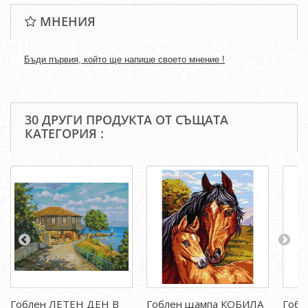
МНЕНИЯ
Бъди първия, който ще напише своето мнение !
30 ДРУГИ ПРОДУКТА ОТ СЪЩАТА
КАТЕГОРИЯ :
Гоблен ЛЕТЕН ДЕН В
Гоблен щампа КОБИЛА
Гобл