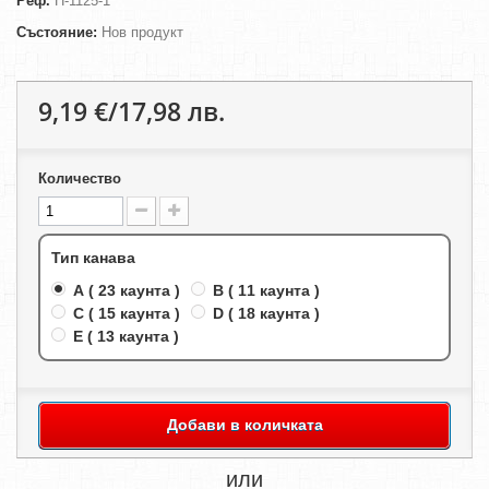
Реф.
H-1125-1
Състояние:
Нов продукт
9,19 €/17,98 лв.
Количество
Тип канава
A ( 23 каунта )
B ( 11 каунта )
C ( 15 каунта )
D ( 18 каунта )
E ( 13 каунта )
Добави в количката
или