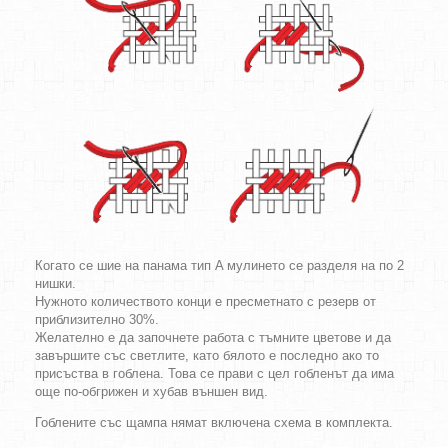
Когато се шие на панама тип A мулинето се разделя на по 2
нишки.
Нужното количеството конци е пресметнато с резерв от
приблизително 30%.
Желателно е да започнете работа с тъмните цветове и да
завършите със светлите, като бялото е последно ако то
присъства в гоблена. Това се прави с цел гобленът да има
още по-обгрижен и хубав външен вид.
Гоблените със щампа нямат включена схема в комплекта.