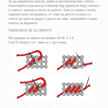
За да изработите красив, равен и висококачествен гоблен
използвайте класически гобленов бод (френски бод) тъй-като
е семпъл, красив и лесен за работа. Това се прави с конец
хоризонтално на канавата, от ляво на дясно и когато се
стигне до края на реда от дясно на ляво, запазвайки същия
наклон на бодовете.
ГОБЛЕНИТЕ НЕ СЕ ПЕРАТ!!!
Инструкции за шиене на панама тип B, C и E
4 до 6 отвора / cm - шие се с цял конец