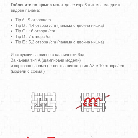
Гоблените по щампа
могат да се изработят със следните
видове панама:
Tip A : 9 отвора/cm
Tip B : 4,4 отвора /cm (панама с двойна нишка)
Tip C+ : 6 отвора /cm
Tip D : 7 отвора /cm
Tip E : 5,2 отвора /cm (панама с двойна нишка)
Инструкции за шиене с класически бод :
За канава тип A (щампирани модели)
и карирана панама ( с цветна нишка ) тип AZ с 10 отвора/cm
(модели с схема )