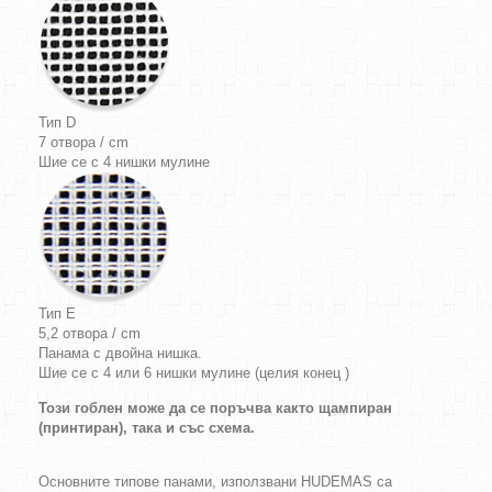
Тип D
7 отвора / cm
Шие се с 4 нишки мулине
Тип E
5,2 отвора / cm
Панама с двойна нишка.
Шие се с 4 или 6 нишки мулине (целия конец )
Този гоблен може да се поръчва както щампиран
(принтиран), така и със схема.
Основните типове панами, използвани HUDEMAS са