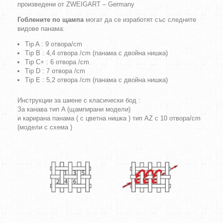
произведени от ZWEIGART – Germany
Гоблените по щампа
могат да се изработят със следните
видове панама:
Tip A : 9 отвора/cm
Tip B : 4,4 отвора /cm (панама с двойна нишка)
Tip C+ : 6 отвора /cm
Tip D : 7 отвора /cm
Tip E : 5,2 отвора /cm (панама с двойна нишка)
Инструкции за шиене с класически бод :
За канава тип A (щампирани модели)
и карирана панама ( с цветна нишка ) тип AZ с 10 отвора/cm
(модели с схема )