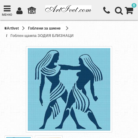
0
МЕНЮ
ArtIvet
Гоблени за шиене
Гоблен щампа ЗОДИЯ БЛИЗНАЦИ