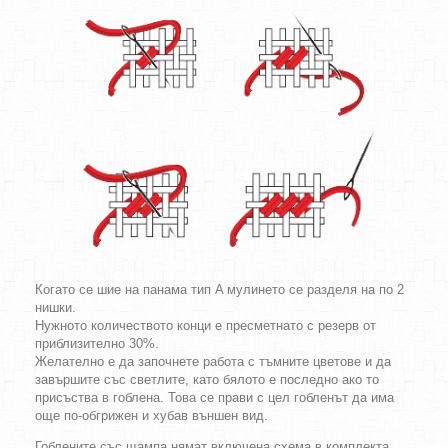
Когато се шие на панама тип A мулинето се разделя на по 2
нишки.
Нужното количеството конци е пресметнато с резерв от
приблизително 30%.
Желателно е да започнете работа с тъмните цветове и да
завършите със светлите, като бялото е последно ако то
присъства в гоблена. Това се прави с цел гобленът да има
още по-обгрижен и хубав външен вид.
Гоблените със щампа нямат включена схема в комплекта.