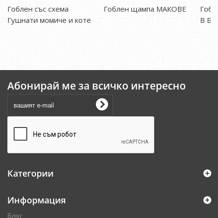
Гоблен със схема
Гоблен щампа МАКОВЕ
Гобл
Гушнати момиче и коте
В Б
Абонирай ме за всичко интересно
Категории
Информация
Блог