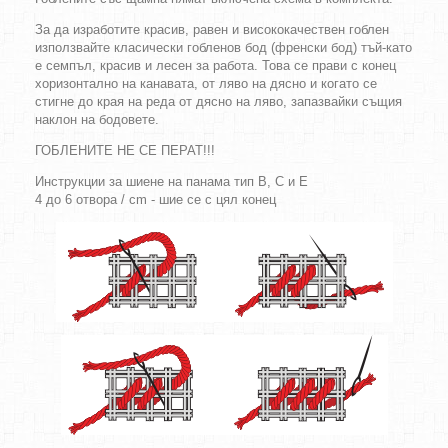
За да изработите красив, равен и висококачествен гоблен
използвайте класически гобленов бод (френски бод) тъй-като
е семпъл, красив и лесен за работа. Това се прави с конец
хоризонтално на канавата, от ляво на дясно и когато се
стигне до края на реда от дясно на ляво, запазвайки същия
наклон на бодовете.
ГОБЛЕНИТЕ НЕ СЕ ПЕРАТ!!!
Инструкции за шиене на панама тип B, C и E
4 до 6 отвора / cm - шие се с цял конец