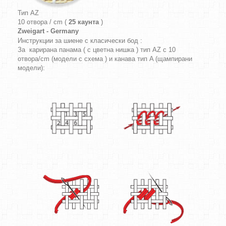
Тип AZ
10 отвора / cm (
25 каунта
)
Zweigart - Germany
Инструкции за шиене с класически бод :
За карирана панама ( с цветна нишка ) тип AZ с 10
отвора/cm (модели с схема ) и канава тип A (щампирани
модели):