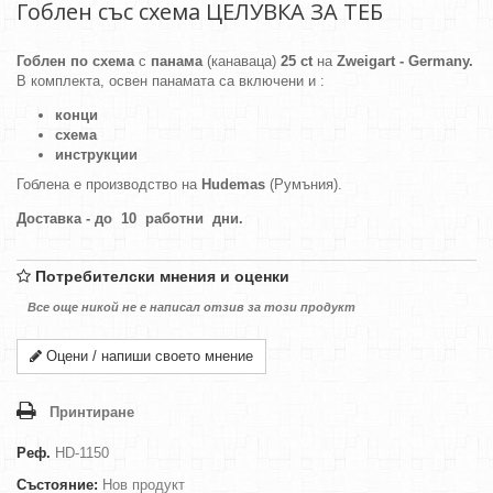
Гоблен със схема ЦЕЛУВКА ЗА ТЕБ
Гоблен по схема
с
панама
(канаваца)
25 ct
на
Zweigart - Germany.
В комплекта, освен панамата са включени и :
конци
схема
инструкции
Гоблена е производство на
Hudemas
(Румъния).
Доставка - до 10 работни дни.
Потребителски мнения и оценки
Все още никой не е написал отзив за този продукт
Оцени / напиши своето мнение
Принтиране
Реф.
HD-1150
Състояние:
Нов продукт