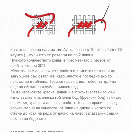
Когато се шие на панама тип AZ карирана с 10 отвора/cm (
25
каунта
) , мулинето се разделя на по 2 нишки.
Нужното количеството конци е пресметнато с резерв от
приблизително 30%.
Желателно е да започнете работа с тъмните цветове и да
завършите със светлите, като бялото е последно ако то
присъства в гоблена. Това се прави с цел гобленът да има
още по-обгрижен и хубав външен вид.
За да изработите красив, равен и висококачествен гоблен
използвайте класически гобленов бод (френски бод) тъй-като
е семпъл, красив и лесен за работа. Това се прави с конец
хоризонтално на канавата, от ляво на дясно и когато се
стигне до края на реда от дясно на ляво, запазвайки същия
наклон на бодовете.