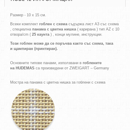
Размер - 10 х 15 см.
Всеки комплект
гоблен с схема
съдържа лист А3 със схема
, специална
панама с цветна нишка
( карирана ) тип AZ с 10
отвора/cm (
25 каунта
) , конци мулине, инструкции.
Този гоблен може да се поръчва както
със схема,
така
и
щампиран (принтиран).
Основните типове панами, използвани в
гоблените
на HUDEMAS
са произведени от ZWEIGART – Germany
Мостра на панама с цветна нишка за гоблени с схема