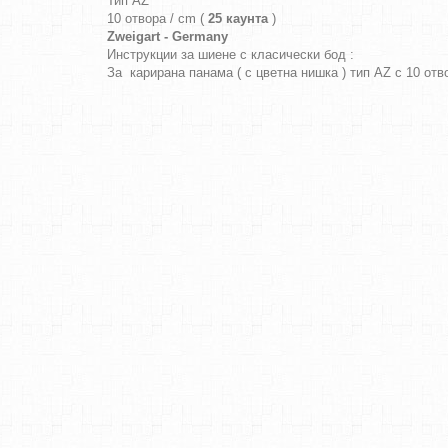
Тип AZ
10 отвора / cm (
25 каунта
)
Zweigart - Germany
Инструкции за шиене с класически бод :
За карирана панама ( с цветна нишка ) тип AZ с 10 от