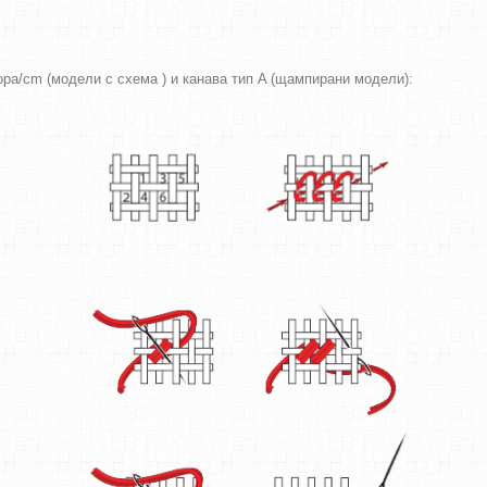
вора/cm (модели с схема ) и канава тип A (щампирани модели):