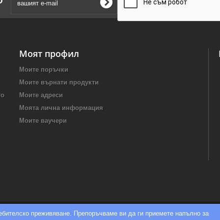
Моят профил
Моите поръчки
Моите върнати продукти
то
Моите адреси
Моята лична информация
Моите ваучери
ребителско преживяване. Препоръчваме ви да ги приемете напълно за