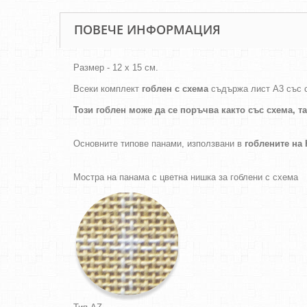
ПОВЕЧЕ ИНФОРМАЦИЯ
Размер - 12 х 15 см.
Всеки комплект
гоблен с схема
съдържа лист А3 със 
Този гоблен може да се поръчва както
със схема,
т
Основните типове панами, използвани в
гоблените н
Мостра на панама с цветна нишка за гоблени с схема