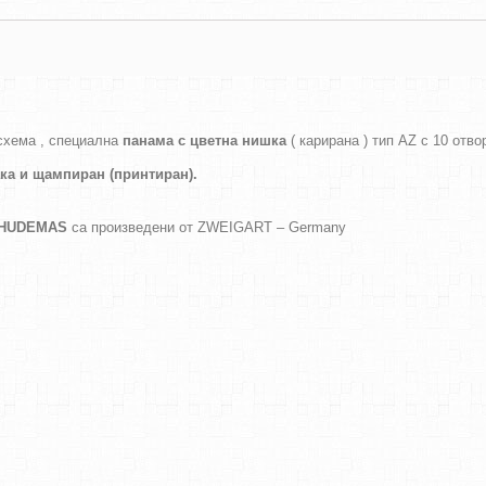
схема , специална
панама с цветна нишка
( карирана ) тип AZ с 10 отво
ака и
щампиран (принтиран).
а HUDEMAS
са произведени от ZWEIGART – Germany