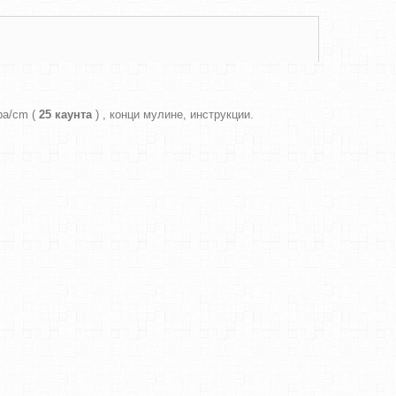
ра/cm (
25 каунта
) , конци мулине, инструкции.