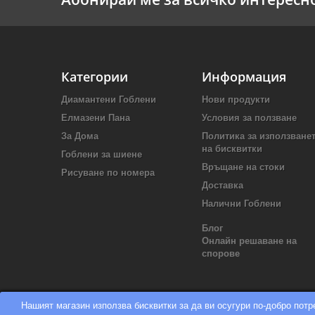
Категории
Информация
Диамантени Гоблени
Нови продукти
Елмазени Пана
Условия за ползване
За Дома
Политика за използване
на бисквитки
Гоблени за шиене
Връщане на стоки
Рисуване по номера
Доставка
Налични Гоблени
Блог
Онлайн решаване на
спорове
Нашият магазин използва бисквитки за да ви осугури по-добро пот