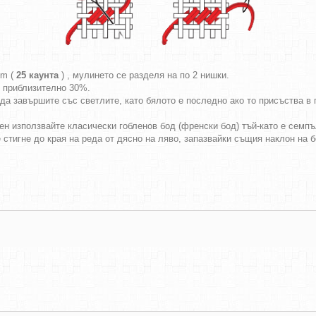
cm (
25 каунта
) , мулинето се разделя на по 2 нишки.
т приблизително 30%.
да завършите със светлите, като бялото е последно ако то присъства в г
ен използвайте класически гобленов бод (френски бод) тъй-като е семпъл
е стигне до края на реда от дясно на ляво, запазвайки същия наклон на 