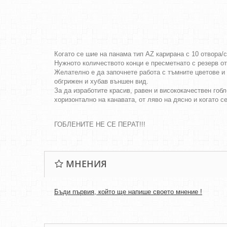
Когато се шие на панама тип AZ карирана с 10 отвора/
Нужното количеството конци е пресметнато с резерв о
Желателно е да започнете работа с тъмните цветове и 
обгрижен и хубав външен вид.
За да изработите красив, равен и висококачествен гобл
хоризонтално на канавата, от ляво на дясно и когато с
ГОБЛЕНИТЕ НЕ СЕ ПЕРАТ!!!
МНЕНИЯ
Бъди първия, който ще напише своето мнение !