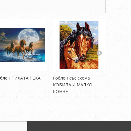
облен ТИХАТА РЕКА
Гоблен със схема
Гоблен с
КОБИЛА И МАЛКО
Арлекини
КОНЧЕ