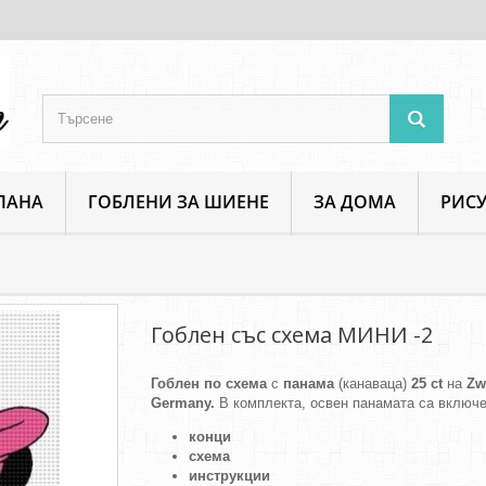
ПАНА
ГОБЛЕНИ ЗА ШИЕНЕ
ЗА ДОМА
РИСУ
НИ -2
Гоблен със схема МИНИ -2
Гоблен по схема
с
панама
(канаваца)
25 ct
на
Zw
Germany.
В комплекта, освен панамата са включе
конци
схема
инструкции