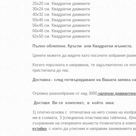
25х20 см. Квадратни диаманти
30х24 см. Квадратни диаманти
40х32 см. Квадратни диаманти
50х40 см. Квадратни диаманти
56х45 см. Квадратни диаманти
60х48 см. Квадратни диаманти
62х50 см. Квадратни диаманти
Пълно облепяне.
Кръгли
или
Квадратни
мъниста
.
Цените можете да видите като посочите избрания разме
Когато поръчката е направена, тя задължително се пот
пристигнала до нас.
Доставка - след потвърждаване на Вашата заявка с
Огромно разнообразие от над 3000
налични диамантени
Доставя Ви се комплект, в който има:
1) платно-основа с отпечатана на него схема на изоб
им в схемата, 3 )специална пластмасова табличка, 4)пи
съхранение на отворените мъниста /пликчетата в компл
кутийки
, с които да улесним и направим заниманието в