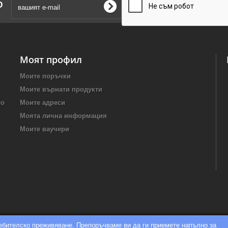
о
Моят профил
Моите поръчки
Моите върнати продукти
то
Моите адреси
Моята лична информация
Моите ваучери
ребителско преживяване. Препоръчваме ви да ги приемете напълно за