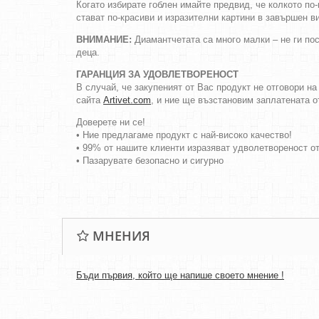
Когато избирате гоблен имайте предвид, че колкото по
стават по-красиви и изразителни картини в завършен в
ВНИМАНИЕ:
Диамантчетата са много малки – не ги пос
деца.
ГАРАНЦИЯ ЗА УДОВЛЕТВОРЕНОСТ
В случай, че закупеният от Вас продукт не отговори н
сайта
Artivet.com
, и ние ще възстановим заплатената о
Доверете ни се!
• Ние предлагаме продукт с най-високо качество!
• 99% от нашите клиенти изразяват удволетвореност о
• Пазарувате безопасно и сигурно
МНЕНИЯ
Бъди първия, който ще напише своето мнение !