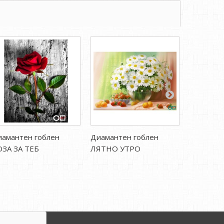
амантен гоблен
Диамантен гоблен
Диаманте
ОЗА ЗА ТЕБ
ЛЯТНО УТРО
ТЕМЕНУ