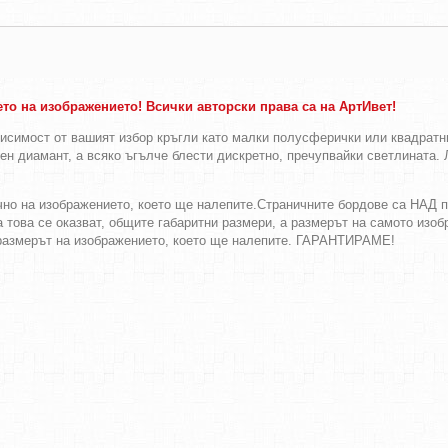
ето на изображението! Всички авторски права са на АртИвет!
висимост от вашият избор кръгли като малки полусферички или квадратн
тен диамант, а всяко ъгълче блести дискретно, пречупвайки светлината.
очно на изображението, което ще налепите.Страничните бордове са НАД 
а това се оказват, общите габаритни размери, а размерът на самото изоб
е размерът на изображението, което ще налепите. ГАРАНТИРАМЕ!