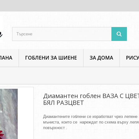
ПАНА
ГОБЛЕНИ ЗА ШИЕНЕ
ЗА ДОМА
РИСУ
Диамантен гоблен ВАЗА С ЦВЕТЯ – БЯЛ РАЗЦВЕТ
Диамантен гоблен ВАЗА С ЦВЕ
БЯЛ РАЗЦВЕТ
Диамантените гоблени се изработват чрез лепене
мъниста, които се нареждат по схема върху леп
повърхност .