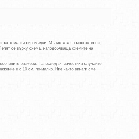
и, като малки пирамидки. Мънистата са многостенни,
 Лепят се върху схема, наподобяваща схемите на
посочените размери. Напоследък, зачестиха случайте,
ражение е с 10 см. по-малко. Ние както винаги сме