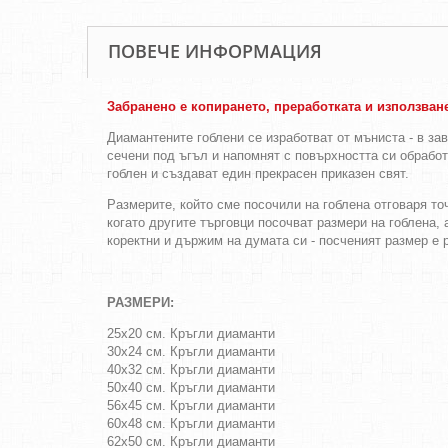
ПОВЕЧЕ ИНФОРМАЦИЯ
Забранено е копирането, преработката и използван
Диамантените гоблени се изработват от мъниста - в за
сечени под ъгъл и напомнят с повърхността си обрабо
гоблен и създават един прекрасен приказен свят.
Размерите, който сме посочили на гоблена отговаря т
когато другите търговци посочват размери на гоблена, 
коректни и държим на думата си - посченият размер 
РАЗМЕРИ:
25х20 см. Кръгли диаманти
30х24 см. Кръгли диаманти
40х32 см. Кръгли диаманти
50х40 см. Кръгли диаманти
56х45 см. Кръгли диаманти
60х48 см. Кръгли диаманти
62х50 см. Кръгли диаманти