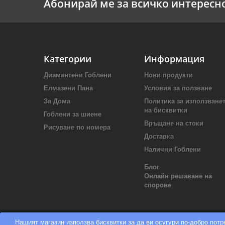
Абонирай ме за всичко интересн
Категории
Информация
Диамантени Гоблени
Нови продукти
Елмазени Пана
Условия за ползване
За Дома
Политика за използване
на бисквитки
Гоблени за шиене
Връщане на стоки
Рисуване по номера
Доставка
Налични Гоблени
Блог
Онлайн решаване на
спорове
Нашият магазин използва бисквитки за да ви осугури по-добро пот