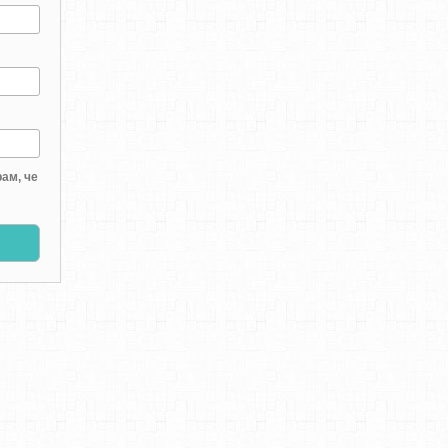
ам, че