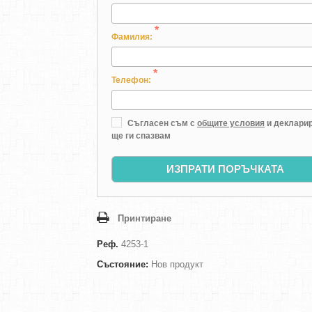
*
Фамилия:
*
Телефон:
Съгласен съм с
общите условия
и декларир
ще ги спазвам
ИЗПРАТИ ПОРЪЧКАТА
Принтиране
Реф.
4253-1
Състояние:
Нов продукт