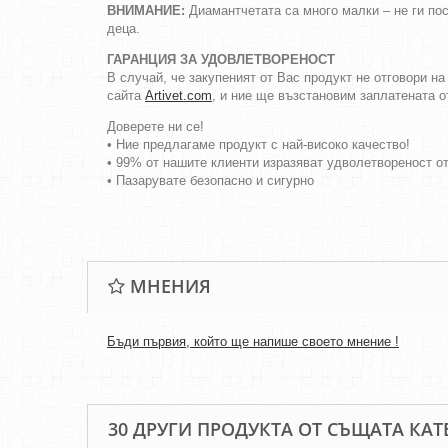
ВНИМАНИЕ:
Диамантчетата са много малки – не ги пос
деца.
ГАРАНЦИЯ ЗА УДОВЛЕТВОРЕНОСТ
В случай, че закупеният от Вас продукт не отговори н
сайта
Artivet.com
, и ние ще възстановим заплатената о
Доверете ни се!
• Ние предлагаме продукт с най-високо качество!
• 99% от нашите клиенти изразяват удволетвореност о
• Пазарувате безопасно и сигурно
МНЕНИЯ
Бъди първия, който ще напише своето мнение !
30 ДРУГИ ПРОДУКТА ОТ СЪЩАТА КАТ