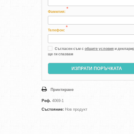
*
Фамилия:
*
Телефон:
Съгласен съм с
общите условия
и декларир
ще ги спазвам
ИЗПРАТИ ПОРЪЧКАТА
Принтиране
Реф.
4069-1
Състояние:
Нов продукт