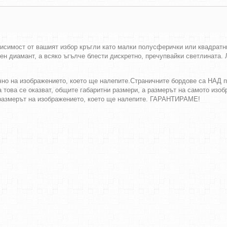
висимост от вашият избор кръгли като малки полусферички или квадратн
тен диамант, а всяко ъгълче блести дискретно, пречупвайки светлината.
очно на изображението, което ще налепите.Страничните бордове са НАД 
а това се оказват, общите габаритни размери, а размерът на самото изоб
е размерът на изображението, което ще налепите. ГАРАНТИРАМЕ!