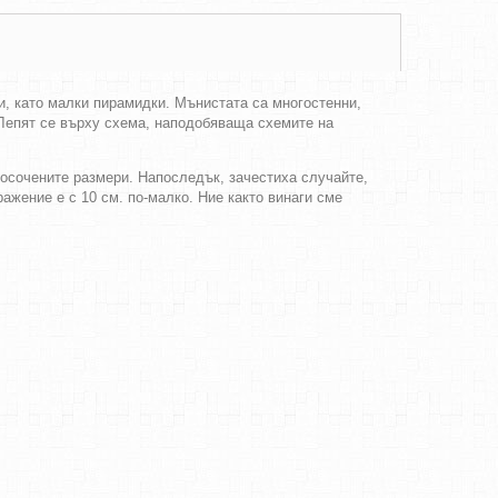
и, като малки пирамидки. Мънистата са многостенни,
 Лепят се върху схема, наподобяваща схемите на
посочените размери. Напоследък, зачестиха случайте,
ражение е с 10 см. по-малко. Ние както винаги сме