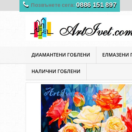
0886 151 897
Позвънете сега:
ДИАМАНТЕНИ ГОБЛЕНИ
ЕЛМАЗЕНИ 
НАЛИЧНИ ГОБЛЕНИ
ArtIvet
Диамантени Гоблени
Цветя и растения