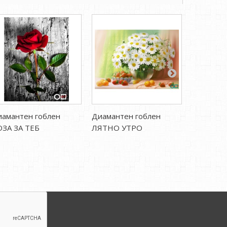
амантен гоблен
Диамантен гоблен
Диаманте
ОЗА ЗА ТЕБ
ЛЯТНО УТРО
ТЕМЕНУ