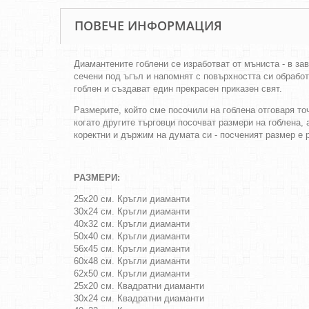
ПОВЕЧЕ ИНФОРМАЦИЯ
Диамантените гоблени се изработват от мъниста - в за
сечени под ъгъл и напомнят с повърхността си обрабо
гоблен и създават един прекрасен приказен свят.
Размерите, който сме посочили на гоблена отговаря т
когато другите търговци посочват размери на гоблена, 
коректни и държим на думата си - посченият размер 
РАЗМЕРИ:
25х20 см. Кръгли диаманти
30х24 см. Кръгли диаманти
40х32 см. Кръгли диаманти
50х40 см. Кръгли диаманти
56х45 см. Кръгли диаманти
60х48 см. Кръгли диаманти
62х50 см. Кръгли диаманти
25х20 см. Квадратни диаманти
30х24 см. Квадратни диаманти