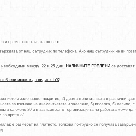
р и преместите точката на него.
върждава от наш сътрудник по телефона. Ако наш сътрудник не ви позвън
а необходими между 22 и 25 дни.
НАЛИЧНИТЕ ГОБЛЕНИ
се доставят
 гоблени можете да видите ТУК
!
ражението и залепващо покритие, 2) диамантени мъниста в различни цве
нсета за вземане на диамантчетата и залепяне, 5) писалка, 6) лепило, с 
екта са около 20 и в зависимост от организацията на работата може да 
и по-приятно/
-малък е размерът на платното, толкова по-трудно се получава завършен
ид.