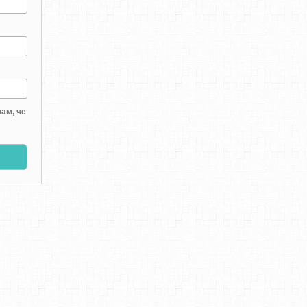
ам, че