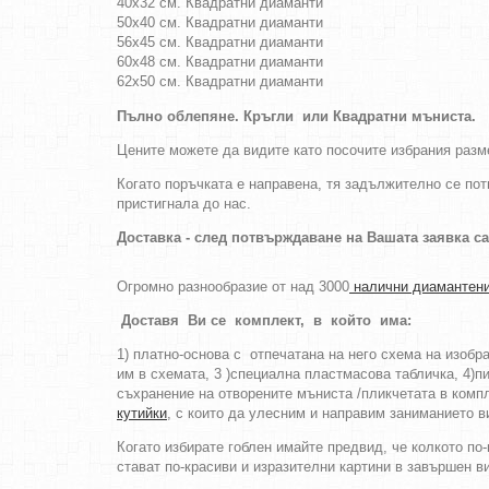
40х32 см. Квадратни диаманти
50х40 см. Квадратни диаманти
56х45 см. Квадратни диаманти
60х48 см. Квадратни диаманти
62х50 см. Квадратни диаманти
Пълно облепяне.
Кръгли
или
Квадратни
мъниста
.
Цените можете да видите като посочите избрания разме
Когато поръчката е направена, тя задължително се пот
пристигнала до нас.
Доставка - след потвърждаване на Вашата заявка с
Огромно разнообразие от над 3000
налични диамантени
Доставя Ви се комплект, в който има:
1) платно-основа с отпечатана на него схема на изоб
им в схемата, 3 )специална пластмасова табличка, 4)пи
съхранение на отворените мъниста /пликчетата в компл
кутийки
, с които да улесним и направим заниманието в
Когато избирате гоблен имайте предвид, че колкото по
стават по-красиви и изразителни картини в завършен в