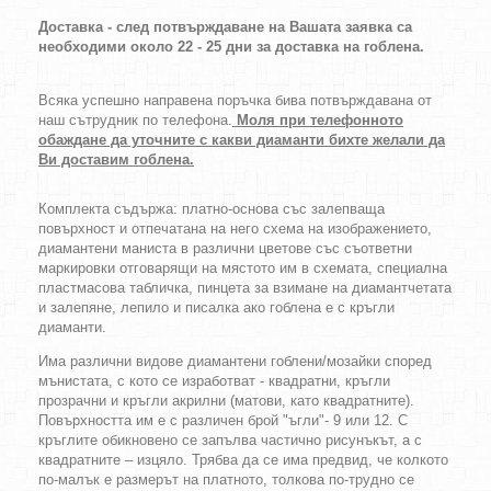
Доставка - след потвърждаване на Вашата заявка са
необходими около 22 - 25 дни за доставка на гоблена.
Всяка успешно направена поръчка бива потвърждавана от
наш сътрудник по телефона.
Моля при телефонното
обаждане да уточните с какви диаманти бихте желали да
Ви доставим гоблена.
Комплекта съдържа: платно-основа със залепваща
повърхност и отпечатана на него схема на изображението,
диамантени маниста в различни цветове със съответни
маркировки отговарящи на мястото им в схемата, специална
пластмасова табличка, пинцета за взимане на диамантчетата
и залепяне, лепило и писалка ако гоблена е с кръгли
диаманти.
Има различни видове диамантени гоблени/мозайки според
мънистата, с кото се изработват - квадратни, кръгли
прозрачни и кръгли акрилни (матови, като квадратните).
Повърхността им е с различен брой "ъгли"- 9 или 12. С
кръглите обикновено се запълва частично рисунъкът, а с
квадратните – изцяло. Трябва да се има предвид, че колкото
по-малък е размерът на платното, толкова по-трудно се