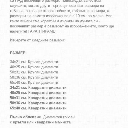
са НАД посочените размери. Напоследък зачестиха
случаите, когато
други търговци посочват размери на
гоблена, а това се оказват общите, габаритни размери, а
размерът на самото изображение е с 10 см. по-малко. Ние
както винаги сме коректни и държим на думата си -
посоченият размер е размерът на изображението, което ще
налепите! ГАРАНТИРАМЕ!
Изберете от следните размери:
РАЗМЕР
:
34х21 см. Кръгли диаманти
40х25 см. Кръгли диаманти
50х31 см. Кръгли диаманти
58х36 см. Кръгли диаманти
65х40 см. Кръгли диаманти
34х21 см. Квадратни диаманти
40х25 см. Квадратни диаманти
50х31 см. Квадратни диаманти
58х36 см. Квадратни диаманти
65х40 см. Квадратни диаманти
Пълно облепяне
. Диамантен гоблен
с
кръгли
или
квадратни
мъниста.