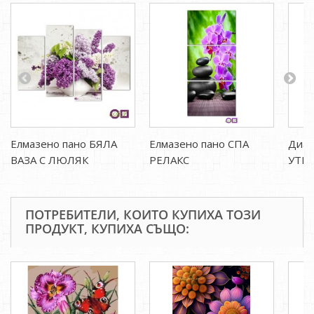
Елмазено пано БЯЛА
Елмазено пано СПА
Диам
ВАЗА С ЛЮЛЯК
РЕЛАКС
УТР
ПОТРЕБИТЕЛИ, КОИТО КУПИХА ТОЗИ
ПРОДУКТ, КУПИХА СЪЩО: