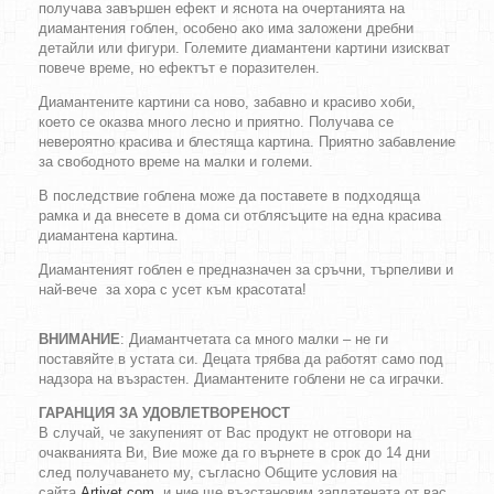
получава завършен ефект и яснота на очертанията на
диамантения гоблен, особено ако има заложени дребни
детайли или фигури. Големите диамантени картини изискват
повече време, но ефектът е поразителен.
Диамантените картини са ново, забавно и красиво хоби,
което се оказва много лесно и приятно. Получава се
невероятно красива и блестяща картина. Приятно забавление
за свободното време на малки и големи.
В последствие гоблена може да поставете в подходяща
рамка и да внесете в дома си отблясъците на една красива
диамантена картина.
Диамантеният гоблен е предназначен за сръчни, търпеливи и
най-вече за хора с усет към красотата!
ВНИМАНИЕ
: Диамантчетата са много малки – не ги
поставяйте в устата си. Децата трябва да работят само под
надзора на възрастен. Диамантените гоблени не са играчки.
ГАРАНЦИЯ ЗА УДОВЛЕТВОРЕНОСТ
В случай, че закупеният от Вас продукт не отговори на
очакванията Ви, Вие може да го върнете в срок до 14 дни
след получаването му, съгласно Общите условия на
сайта
Artivet.com
, и ние ще възстановим заплатената от вас