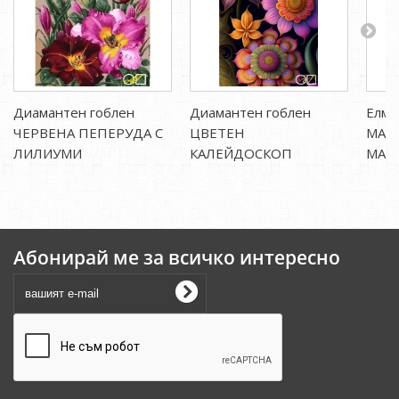
Диамантен гоблен
Диамантен гоблен
Елма
ЧЕРВЕНА ПЕПЕРУДА С
ЦВЕТЕН
МАК
ЛИЛИУМИ
КАЛЕЙДОСКОП
МАР
Абонирай ме за всичко интересно