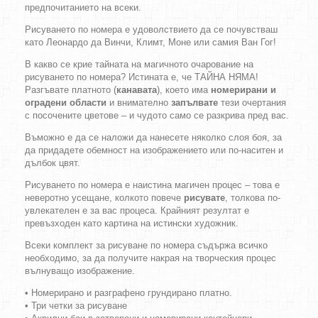
предпочитанието на всеки.
Рисуването по номера е удоволствието да се почувстваш
като Леонардо да Винчи, Климт, Моне или самия Ван Гог!
В какво се крие тайната на магичното очарование на
рисуването по номера? Истината е, че ТАЙНА НЯМА!
Разгъвате платното (
канавата
), което има
номерирани и
оградени области
и внимателно
запълвате
тези очертания
с посочените цветове – и чудото само се разкрива пред вас.
Въможно е да се наложи да нанесете няколко слоя боя, за
да придадете обемност на изображението или по-наситен и
дълбок цвят.
Рисуването по номера е наистина магичен процес – това е
неверотно усещане, колкото повече
рисувате
, толкова по-
увлекателен е за вас процеса. Крайният резултат е
превъзходен като картина на истински художник.
Всеки комплект за рисуване по номера съдържа всичко
необходимо, за да получите накрая на творческия процес
вълнуващо изображение.
• Номерирано и разграфено грундирано платно.
• Три четки за рисуване