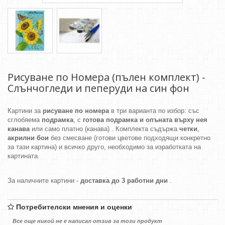
Рисуване по Номера (пълен комплект) -
Слънчогледи и пеперуди на син фон
Картини за
рисуване по номера
в три варианта по избор: със
сглобяема
подрамка
, с
готова подрамка и опъната върху нея
канава
или само платно (канава) . Комплекта съдържа
четки
,
акрилни бои
без смесване (готови цветове подходящи конкретно
за тази картина) и всичко друго, необходимо за изработката на
картината.
За наличните картини -
доставка до 3 работни дни
.
Потребителски мнения и оценки
Все още никой не е написал отзив за този продукт