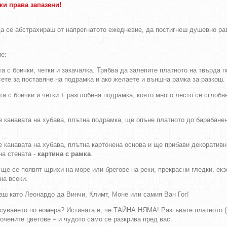
чки права запазени!
а се абстрахираш от напрегнатото ежедневие, да постигнеш душевно рав
е:
а с боички, четки и закачалка. Трябва да залепите платното на твърда 
сете за поставяне на подрамка и ако желаете и външна рамка за разкош.
а с боички и четки + разглобена подрамка, която много лесто се сглобя
анавата на хубава, плътна подрамка, ще опъне платното до барабанене
анавата на хубава, плътна картонена основа и ще прибави декоративна 
на стената -
картина с рамка
.
ще се появят щрихи на море или брегове на реки, прекрасни гледки, ек
на всеки.
аш като Леонардо да Винчи, Климт, Моне или самия Ван Гог!
рисуването по номера? Истината е, че ТАЙНА НЯМА! Разгъвате платното (
очените цветове – и чудото само се разкрива пред вас.