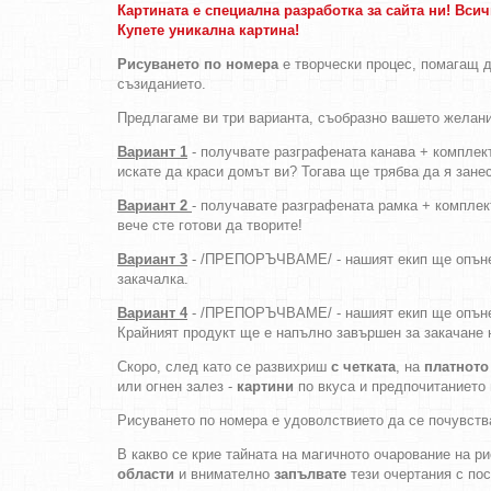
Картината е специална разработка за сайта ни! Вси
Купете уникална картина!
Рисуването по номера
е творчески процес, помагащ д
съзиданието.
Предлагаме ви три варианта, съобразно вашето желани
Вариант 1
- получвате разграфената канава + комплект
искате да краси домът ви? Тогава ще трябва да я зане
Вариант 2
- получавате разграфената рамка + комплект
вече сте готови да творите!
Вариант 3
- /ПРЕПОРЪЧВАМЕ/ - нашият екип ще опъне к
закачалка.
Вариант 4
- /ПРЕПОРЪЧВАМЕ/ - нашият екип ще опъне к
Крайният продукт ще е напълно завършен за закачане 
Скоро, след като се развихриш
с четката
, на
платното
или огнен залез -
картини
по вкуса и предпочитанието 
Рисуването по номера е удоволствието да се почувств
В какво се крие тайната на магичното очарование на 
области
и внимателно
запълвате
тези очертания с пос