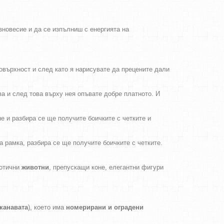
новесие и да се изпълниш с енергията на
повърхност и след като я нарисувате да прецените дали
ва и след това върху нея опъвате добре платното. И
 и разбира се ще получите боичките с четките и
рамка, разбира се ще получите боичките с четките.
зотични
животни
, препускащи коне, елегантни фигури
канавата
), което има
номерирани и оградени