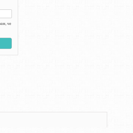
ам, че