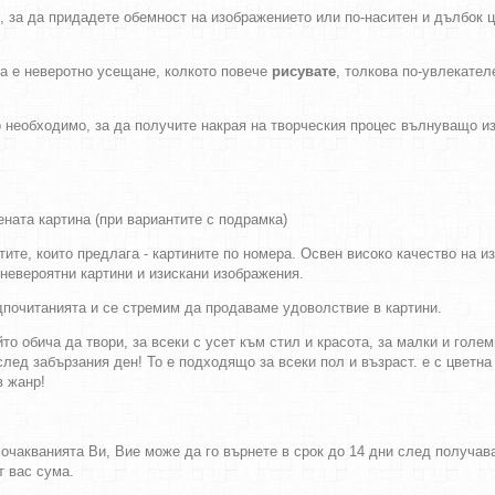
, за да придадете обемност на изображението или по-наситен и дълбок 
ва е неверотно усещане, колкото повече
рисувате
, толкова по-увлекател
 необходимо, за да получите накрая на творческия процес вълнуващо и
ената картина (при вариантите с подрамка)
ите, които предлага - картините по номера. Освен високо качество на и
невероятни картини и изискани изображения.
дпочитанията и се стремим да продаваме удоволствие в картини.
то обича да твори, за всеки с усет към стил и красота, за малки и голем
след забързания ден! То е подходящо за всеки пол и възраст. е с цветна
в жанр!
а очакванията Ви, Вие може да го върнете в срок до 14 дни след получа
т вас сума.