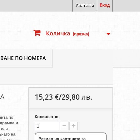
Контакти
Вход
Количка
(празна)
ВАНЕ ПО НОМЕРА
15,23 €/29,80 лв.
НА
Количество
анта
по
одрамка и
 или
ънато на
Размер на картината за
плектът