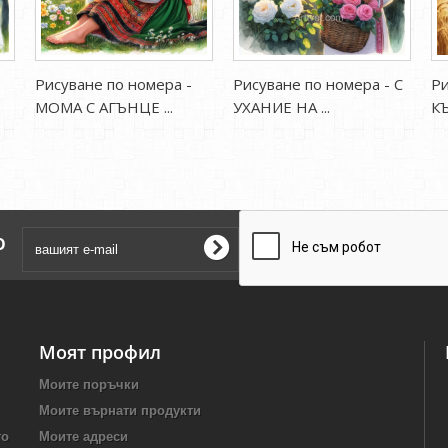
Рисуване по номера -
Рисуване по номера - С
Ри
МОМА С АГЪНЦЕ ...
УХАНИЕ НА ...
КЪ
о
Моят профил
Моите поръчки
Моите върнати продукти
то
Моите адреси