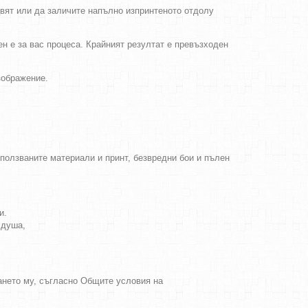
цвят или да заличите напълно изпринтеното отдолу
ен е за вас процеса. Крайният резултат е превъзходен
зображение.
зползваните материали и принт, безвредни бои и пълен
и.
 душа,
ването му, съгласно Общите условия на