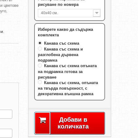
рисуване по номера
ви цветове
уго,
40х40 см.
Изберете какво да съдържа
ни
.
комплекта
Канава със схема
Канава със схема и
разглобена дървена
подрамка
Канава със схема опъната
на подрамка готова за
рисуване
Канава със схема, опъната
на твърда повърхност, с
декоративна външна рамка
Добави в
количката