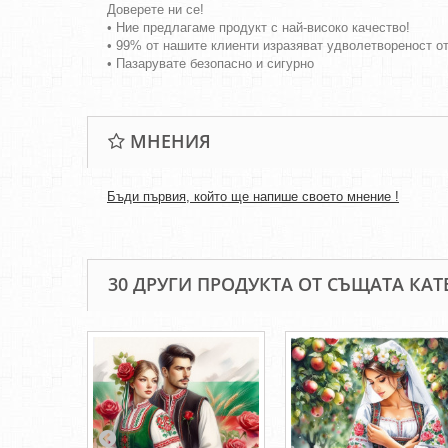
Доверете ни се!
• Ние предлагаме продукт с най-високо качество!
• 99% от нашите клиенти изразяват удволетвореност о
• Пазарувате безопасно и сигурно
МНЕНИЯ
Бъди първия, който ще напише своето мнение !
30 ДРУГИ ПРОДУКТА ОТ СЪЩАТА КАТ