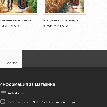
суване по номера -
Рисуване по номера -
Рисуване
М ДОМА В ...
КРАЙ ЖИТАТА ...
РЪЧЕНИЦА
Информация за магазина
ArtIvet.com
Работно време:
09.00 - 17.00 всеки работен ден