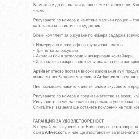
Въможно е да се наложи да нанесете няколко слоя боя
число.
Рисуването по номера е наистина магичен процес – то
като картина на истински художник.
Всеки комплект за рисуване по номера съдържа всичко
• Номерирано и разграфено грундирано платно.
• Три четки за рисуване
• Акрилни бои в затворени и номерирани контейнери.
• Закачалки за закрепване към стената на вече завърш
АртИвет
отново поставя високи изисквания към продукт
комплект необходими материали
ArtIvet.com
предлага 
Ние познаваме нашите клиенти, знаем вкусовете и пре
Рисуването по номера е предизвикатество за всеки, кой
Рисуването по числа е начин за релакс и успокояване 
Опитайте и завинаги ще останете поклонник на този но
ГАРАНЦИЯ ЗА УДОВЛЕТВОРЕНОСТ
В случай, че закупеният от Вас продукт не отговори н
сайта
Artivet.com
, и ние ще възстановим заплатената о