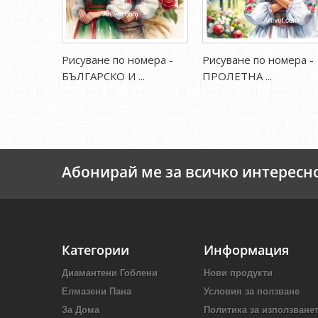
Рисуване по номера -
Рисуване по номера -
БЪЛГАРСКО И ...
ПРОЛЕТНА ...
Абонирай ме за всичко интересн
Категории
Информация
Диамантени Гоблени
Нови продукти
Елмазени Пана
Условия за ползване
За Дома
Политика за използване