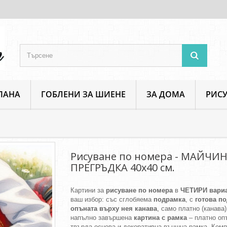
ПАНА
ГОБЛЕНИ ЗА ШИЕНЕ
ЗА ДОМА
РИСУ
Рисуване по номера - МАЙЧИНА ПРЕГРЪДКА 40х40 см.
Рисуване по номера - МАЙЧИ
ПРЕГРЪДКА 40х40 см.
Картини за
рисуване по номера
в
ЧЕТИРИ вари
ваш избор: със сглобяема
подрамка
, с
готова п
опъната върху нея канава
, само платно (канава)
напълно завършена
картина с рамка
– платно оп
твърда основа и декоративна външна рамка. Ком