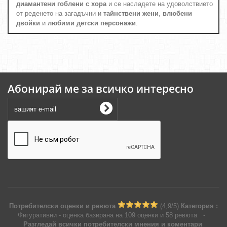
диамантени гоблени с хора
и се насладете на удоволствието
от реденето на загадъчни и
тайнствени жени
,
влюбени
двойки
и
любими детски персонажи
.
Абонирай ме за всичко интересно
Потребителски оценки и ревюта
(
4,9
/
5
)
Категория :
Фигуративни
- оценка базирана на
109
оценки и
58
ревюта
-
Разгледай всички потребителски мнения и коментари