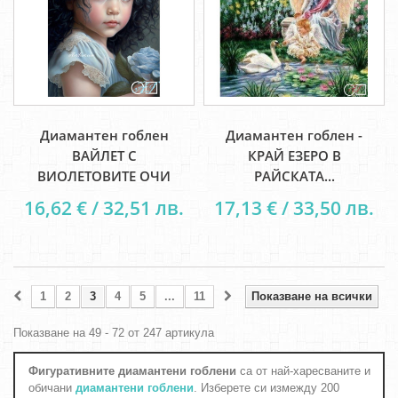
Диамантен гоблен
Диамантен гоблен -
ВАЙЛЕТ С
КРАЙ ЕЗЕРО В
ВИОЛЕТОВИТЕ ОЧИ
РАЙСКАТА...
16,62 € / 32,51 лв.
17,13 € / 33,50 лв.
1
2
3
4
5
...
11
Показване на всички
Показване на 49 - 72 от 247 артикула
Фигуративните диамантени гоблени
са от най-харесваните и
обичани
диамантени гоблени
. Изберете си измежду 200