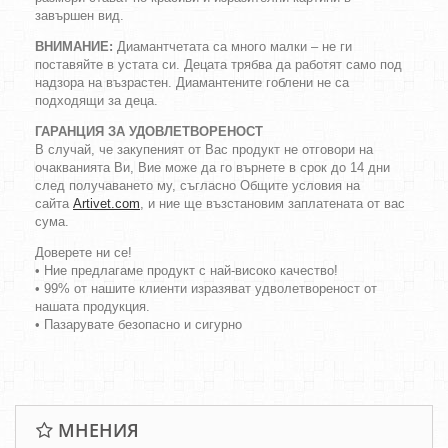
завършен вид.
ВНИМАНИЕ:
Диамантчетата са много малки – не ги
поставяйте в устата си. Децата трябва да работят само под
надзора на възрастен. Диамантените гоблени не са
подходящи за деца.
ГАРАНЦИЯ ЗА УДОВЛЕТВОРЕНОСТ
В случай, че закупеният от Вас продукт не отговори на
очакванията Ви, Вие може да го върнете в срок до 14 дни
след получаването му, съгласно Общите условия на
сайта
Artivet.com
, и ние ще възстановим заплатената от вас
сума.
Доверете ни се!
• Ние предлагаме продукт с най-високо качество!
• 99% от нашите клиенти изразяват удволетвореност от
нашата продукция.
• Пазарувате безопасно и сигурно
МНЕНИЯ