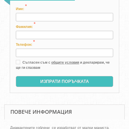
*
Име:
*
Фамилия:
*
Телефон:
Съгласен съм с
общите условия
и декларирам, че
ще ги спазвам
ИЗПРАТИ ПОРЪЧКАТА
ПОВЕЧЕ ИНФОРМАЦИЯ
Диамантените гоблени се изработват от малки маниста,