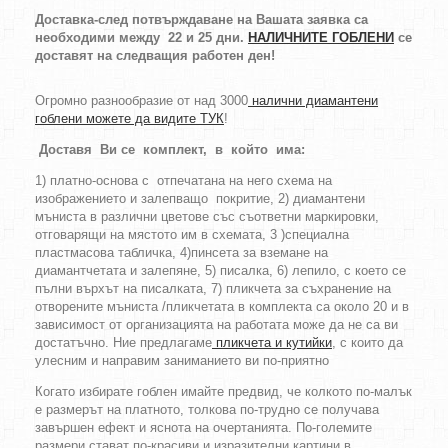
Доставка-след потвърждаване на Вашата заявка са
необходими между 22 и 25 дни.
НАЛИЧНИТЕ ГОБЛЕНИ
се
доставят на следващия работен ден!
Огромно разнообразие от над 3000
налични диамантени
гоблени можете да видите ТУК
!
Доставя Ви се комплект, в който има:
1) платно-основа с отпечатана на него схема на
изображението и залепващо покритие, 2) диамантени
мъниста в различни цветове със съответни маркировки,
отговарящи на мястото им в схемата, 3 )специална
пластмасова табличка, 4)пинсета за вземане на
диамантчетата и залепяне, 5) писалка, 6) лепило, с което се
пълни върхът на писалката, 7) пликчета за съхранение на
отворените мъниста /пликчетата в комплекта са около 20 и в
зависимост от организацията на работата може да не са ви
достатъчно. Ние предлагаме
пликчета и кутийки
, с които да
улесним и направим заниманието ви по-приятно
Когато избирате гоблен имайте предвид, че колкото по-малък
е размерът на платното, толкова по-трудно се получава
завършен ефект и яснота на очертанията. По-големите
размери стават по-красиви и изразителни картини в