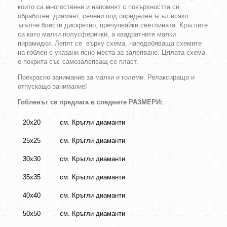
които са многостенни и напомнят с повърхността си
обработен диамант, сечени под определен ъгъл всяко
ъгълче блести дискретно, пречупвайки светлината. Кръглите
са като малки полусферички, а квадратните малки
пирамидки. Лепят се върху схема, наподобяваща схемите
на гоблен с указани ясно места за залепване. Цялата схема
е покрита със самозалепващ се пласт.
Прекрасно занимание за малки и големи. Релаксиращо и
отпускащо занимание!
Гобленът се предлага в следните РАЗМЕРИ:
20х20
см. Кръгли диаманти
25х25
см. Кръгли диаманти
30х30
см. Кръгли диаманти
35х35
см. Кръгли диаманти
40х40
см. Кръгли диаманти
50х50
см. Кръгли диаманти