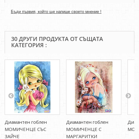
Бъди първия, който ще напише своето мнение !
30 ДРУГИ ПРОДУКТА ОТ СЪЩАТА
КАТЕГОРИЯ :
Диамантен гоблен
Диамантен гоблен
Диам
МОМИЧЕНЦЕ СЪС
МОМИЧЕНЦЕ С
МОМИ
ЗАЙЧЕ
МАРГАРИТКИ