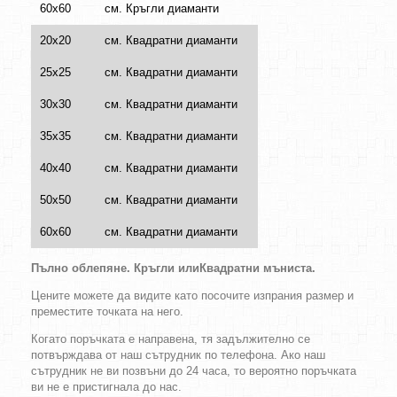
60х60
см. Кръгли диаманти
20х20
см. Квадратни диаманти
25х25
см. Квадратни диаманти
30х30
см. Квадратни диаманти
35х35
см. Квадратни диаманти
40х40
см. Квадратни диаманти
50х50
см. Квадратни диаманти
60х60
см. Квадратни диаманти
Пълно облепяне.
Кръгли
или
Квадратни
мъниста
.
Цените можете да видите като посочите изпрания размер и
преместите точката на него.
Когато поръчката е направена, тя задължително се
потвърждава от наш сътрудник по телефона. Ако наш
сътрудник не ви позвъни до 24 часа, то вероятно поръчката
ви не е пристигнала до нас.