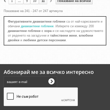
1
...
9
10
11
Показване на всички
Показване на 241 - 247 от 247 артикула
Фигуративните диамантени гоблени
са от най-харесваните и
обичани
диамантени гоблени
. Изберете си измежду 200
диамантени гоблени с хора
и се насладете на удоволствието
от реденето на загадъчни и
тайнствени жени
,
влюбени
двойки
и
любими детски персонажи
.
Абонирай ме за всичко интересно