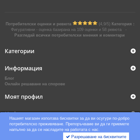
Потребителски оценки и ревюта
(
4,9
/
5
)
Категория :
Фигуративни
- оценка базирана на
109
оценки и
58
ревюта
-
Разгледай всички потребителски мнения и коментари
Категории
Информация
Блог
Онлайн решаване на спорове
Моят профил
Информация за магазина
Нашият магазин използва бисквитки за да ви осугури по-добро
потребителско преживяване. Препоръчваме ви да ги приемете
напълно за да се насладите на работата с нас.
Разрешаване на бисквитките