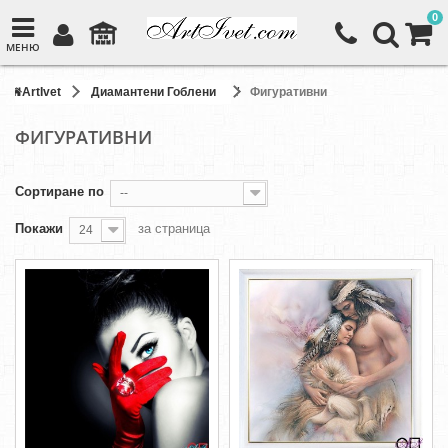
0
МЕНЮ
ArtIvet
Диамантени Гоблени
Фигуративни
ФИГУРАТИВНИ
Сортиране по
--
Покажи
за страница
24