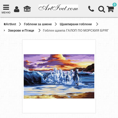
0
МЕНЮ
ArtIvet
Гоблени за шиене
Щампирани гоблени
Зверове и Птици
Гоблен щампа ГАЛОП ПО МОРСКИЯ БРЯГ