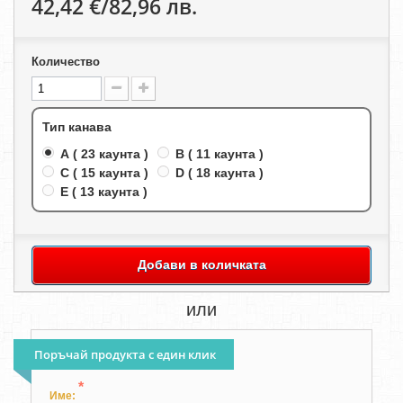
42,42 €/82,96 лв.
Количество
Тип канава
A ( 23 каунта )
B ( 11 каунта )
C ( 15 каунта )
D ( 18 каунта )
E ( 13 каунта )
Добави в количката
или
Поръчай продукта с един клик
*
Име: