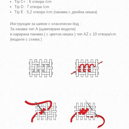
Tip C+ : 6 отвора /cm
Tip D : 7 отвора /cm
Tip E : 5,2 отвора /cm (панама с двойна нишка)
Инструкции за шиене с класически бод :
За канава тип A (щампирани модели)
и карирана панама ( с цветна нишка ) тип AZ с 10 отвора/cm
(модели с схема )