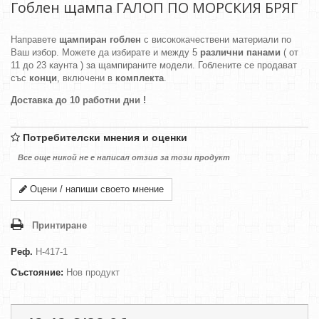
Гоблен щампа ГАЛОП ПО МОРСКИЯ БРЯГ
Направете
щампиран гоблен
с висококачествени материали по
Ваш избор. Можете да избирате и между 5
различни панами
( от
11 до 23 каунта ) за щампираните модели. Гоблените се продават
със
конци
, включени в
комплекта
.
Доставка до 10 работни дни !
Потребителски мнения и оценки
Все още никой не е написал отзив за този продукт
Оцени / напиши своето мнение
Принтиране
Реф.
H-417-1
Състояние:
Нов продукт