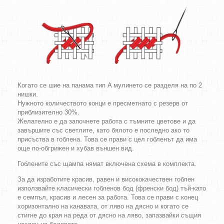
Когато се шие на панама тип A мулинето се разделя на по 2
нишки.
Нужното количеството конци е пресметнато с резерв от
приблизително 30%.
Желателно е да започнете работа с тъмните цветове и да
завършите със светлите, като бялото е последно ако то
присъства в гоблена. Това се прави с цел гобленът да има
още по-обгрижен и хубав външен вид.
Гоблените със щампа нямат включена схема в комплекта.
За да изработите красив, равен и висококачествен гоблен
използвайте класически гобленов бод (френски бод) тъй-като
е семпъл, красив и лесен за работа. Това се прави с конец
хоризонтално на канавата, от ляво на дясно и когато се
стигне до края на реда от дясно на ляво, запазвайки същия