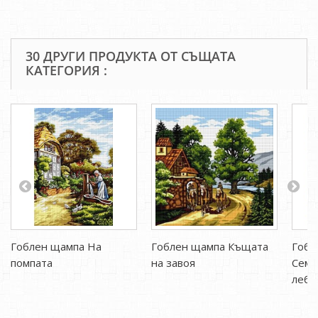
30 ДРУГИ ПРОДУКТА ОТ СЪЩАТА
КАТЕГОРИЯ :
Гоблен щампа На
Гоблен щампа Къщата
Гобл
помпата
на завоя
Семе
лебе