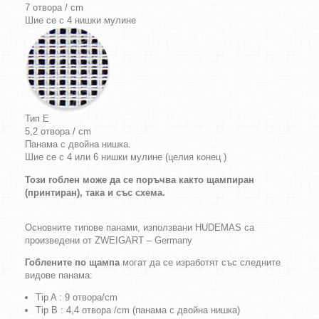
7 отвора / cm
Шие се с 4 нишки мулине
Тип E
5,2 отвора / cm
Панама с двойна нишка.
Шие се с 4 или 6 нишки мулине (целия конец )
Този гоблен може да се поръчва както щампиран
(принтиран), така и със схема.
Основните типове панами, използвани HUDEMAS са
произведени от ZWEIGART – Germany
Гоблените по щампа
могат да се изработят със следните
видове панама:
Tip A : 9 отвора/cm
Tip B : 4,4 отвора /cm (панама с двойна нишка)