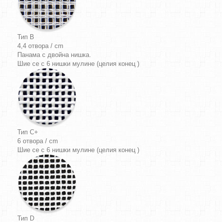
Тип B
4,4 отвора / cm
Панама
с двойна нишка.
Шие се с 6 нишки мулине (целия конец )
Тип C+
6 отвора / cm
Шие се с 6 нишки мулине (целия конец )
Тип D