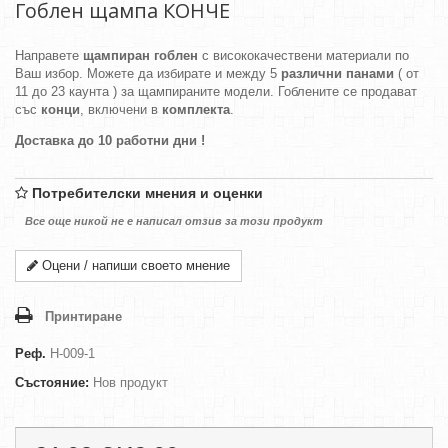
Гоблен щампа КОНЧЕ
Направете
щампиран гоблен
с висококачествени материали по
Ваш избор. Можете да избирате и между 5
различни панами
( от
11 до 23 каунта ) за щампираните модели. Гоблените се продават
със
конци
, включени в
комплекта
.
Доставка до 10 работни дни !
Потребителски мнения и оценки
Все още никой не е написал отзив за този продукт
Оцени / напиши своето мнение
Принтиране
Реф.
H-009-1
Състояние:
Нов продукт