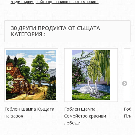
Бъди първия, който ще напише своето мнение !
30 ДРУГИ ПРОДУКТА ОТ СЪЩАТА
КАТЕГОРИЯ :
Гоблен щампа Къщата
Гоблен щампа
Гобл
на завоя
Семейство красиви
План
лебеди