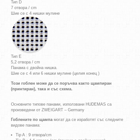
Тип D
7 отвора / cm
Шие се с 4 нишки мулине
Тип E
5,2 отвора / cm
Панама с двойна нишка.
Шие се с 4 или 6 нишки мулине (целия конец )
Този гоблен може да се поръчва както щампиран
(принтиран), така и със схема.
Основните типове панами, използвани HUDEMAS са
произведени от ZWEIGART – Germany
Гоблените по щампа
могат да се изработят със следните
видове панама:
Tip A : 9 отвора/cm