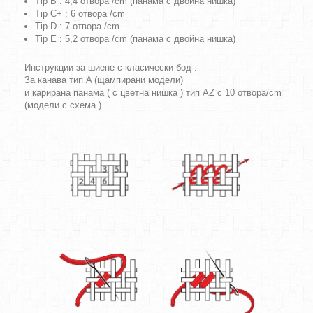
Tip B : 4,4 отвора /cm (панама с двойна нишка)
Tip C+ : 6 отвора /cm
Tip D : 7 отвора /cm
Tip E : 5,2 отвора /cm (панама с двойна нишка)
Инструкции за шиене с класически бод :
За канава тип A (щампирани модели)
и карирана панама ( с цветна нишка ) тип AZ с 10 отвора/cm
(модели с схема )