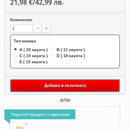
21,98 €/42,99 лв.
Количество
Тип канава
A ( 23 каунта )
B ( 11 каунта )
C ( 15 каунта )
D ( 18 каунта )
E ( 13 каунта )
Добави в количката
или
Поръчай продукта с един клик
*
Име: