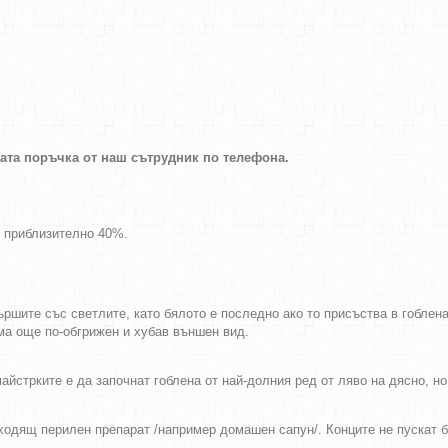
шата поръчка от наш сътрудник по телефона.
т приблизително 40%.
ршите със светлите, като бялото е последно ако то присъства в гоблен
има още по-обгрижен и хубав външен вид.
айстрките е да започнат гоблена от най-долния ред от ляво на дясно, н
дходящ перилен препарат /например домашен сапун/. Конците не пускат 