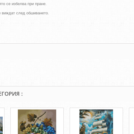
оято се избелва при пране.
се виждат след обшиването.
ЕГОРИЯ :