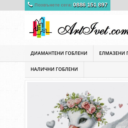
0886 151 897
Позвънете сега:
ДИАМАНТЕНИ ГОБЛЕНИ
ЕЛМАЗЕНИ 
НАЛИЧНИ ГОБЛЕНИ
ArtIvet
Гоблени за шиене
Луксозни гоблени