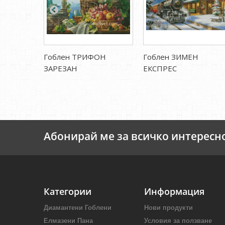
Гоблен ТРИФОН
Гоблен ЗИМЕН
ЗАРЕЗАН
ЕКСПРЕС
Абонирай ме за всичко интересн
Категории
Информация
Диамантени Гоблени
Нови продукти
Елмазени Пана
Условия за ползване