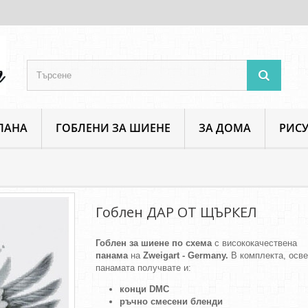
ПАНА
ГОБЛЕНИ ЗА ШИЕНЕ
ЗА ДОМА
РИСУ
Разни луксозни гоблени
Гоблен ДАР ОТ ЩЪРКЕЛ
Гоблен ДАР ОТ ЩЪРКЕЛ
Гоблен за шиене по схема
с висококачествена
панама
на
Zweigart - Germany.
В комплекта, осв
панамата получвате и:
конци DMC
ръчно смесени бленди