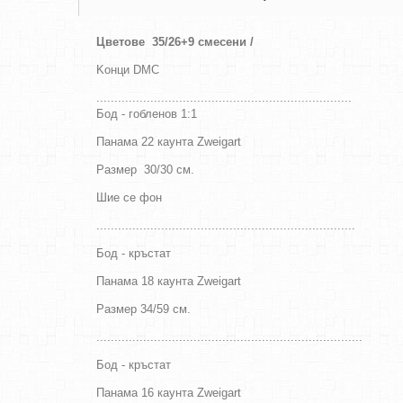
Цветове
35/26+9 смесени /
Kонци DMC
.......................................................................
Бод - гобленов 1:1
Панама 22 каунта Zweigart
Размер 30/30
см
.
Шие се фон
........................................................................
Бод - кръстат
Панама 18 каунта Zweigart
Размер 34/59 см.
..........................................................................
Бод - кръстат
Панама 16 каунта Zweigart