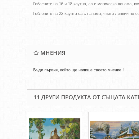
Гоблените на 16 и 18 каутна, са с магическа панама, к
Гоблените на 22 каунта са с панама, чиито линнии не 
МНЕНИЯ
Бъди първия, който ще напише своето мнение !
11 ДРУГИ ПРОДУКТА ОТ СЪЩАТА КАТ