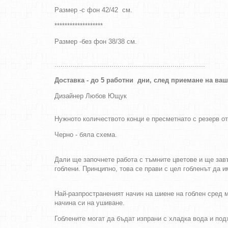
Размер -
с фон
42/42 см.
*******************
Размер -без фон 38/38 см.
..........................................................................
Доставка - до 5 работни дни, след приемане на ва
Дизайнер
Любов Ющук
Нужното количеството конци е пресметнато с резерв о
Черно - бяла схема.
Дали ще започнете работа с тъмните цветове и ще завъ
гоблени. Принципно, това се прави с цел гобленът да 
Най-разпространеният начин на шиене на гоблен сред м
начина си на ушиване.
Гоблените могат да бъдат изпрани с хладка вода и по