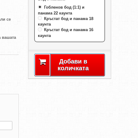
Гобленов бод (1:1) и
панама 22 каунта
Кръстат бод и панама 18
али се
каунта
Кръстат бод и панама 16
каунта
а вашата
Добави в
количката