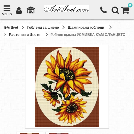
0
МЕНЮ
ArtIvet
Гоблени за шиене
Щампирани гоблени
Растения и Цветя
Гоблен щампа УСМИВКА КЪМ СЛЪНЦЕТО