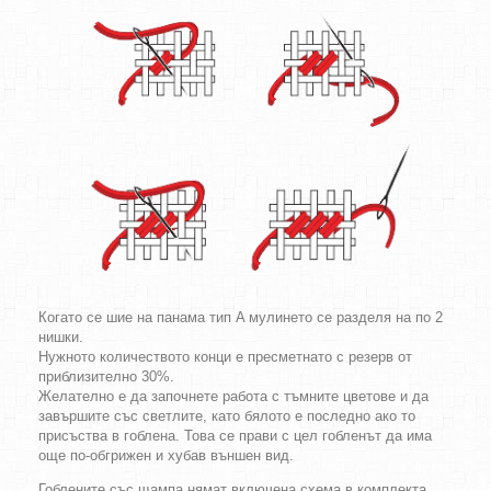
Когато се шие на панама тип A мулинето се разделя на по 2
нишки.
Нужното количеството конци е пресметнато с резерв от
приблизително 30%.
Желателно е да започнете работа с тъмните цветове и да
завършите със светлите, като бялото е последно ако то
присъства в гоблена. Това се прави с цел гобленът да има
още по-обгрижен и хубав външен вид.
Гоблените със щампа нямат включена схема в комплекта.