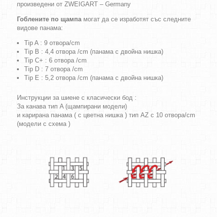
произведени от ZWEIGART – Germany
Гоблените по щампа
могат да се изработят със следните
видове панама:
Tip A : 9 отвора/cm
Tip B : 4,4 отвора /cm (панама с двойна нишка)
Tip C+ : 6 отвора /cm
Tip D : 7 отвора /cm
Tip E : 5,2 отвора /cm (панама с двойна нишка)
Инструкции за шиене с класически бод :
За канава тип A (щампирани модели)
и карирана панама ( с цветна нишка ) тип AZ с 10 отвора/cm
(модели с схема )