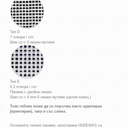
Тип D
7 отвора / cm
Шие се с 4 нишки мулине
Тип E
5,2 отвора / cm
Панама с двойна нишка.
Шие се с 4 или 6 нишки мулине (целия конец )
Този гоблен може да се поръчва както щампиран
(принтиран), така и със схема.
Основните типове панами, използвани HUDEMAS са