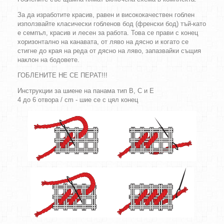
За да изработите красив, равен и висококачествен гоблен
използвайте класически гобленов бод (френски бод) тъй-като
е семпъл, красив и лесен за работа. Това се прави с конец
хоризонтално на канавата, от ляво на дясно и когато се
стигне до края на реда от дясно на ляво, запазвайки същия
наклон на бодовете.
ГОБЛЕНИТЕ НЕ СЕ ПЕРАТ!!!
Инструкции за шиене на панама тип B, C и E
4 до 6 отвора / cm - шие се с цял конец