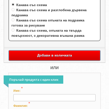
Канава със схема
Канава със схема и разглобена дървена
подрамка
Канава със схема опъната на подрамка
готова за рисуване
Канава със схема, опъната на твърда
повърхност, с декоративна външна рамка
Добави в количката
или
Поръчай продукта с един клик
*
Име:
*
Фамилия: