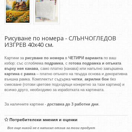
Рисуване по номера - СЛЪНЧОГЛЕДОВ
ИЗГРЕВ 40х40 см.
Картини за
рисуване по номера
в
ЧЕТИРИ варианта
по ваш
избор: със сглобяема
подрамка
, с
готова подрамка и опъната
върху нея канава
, само платно (канава) или напълно завършена
картина с рамка
– платно опънато на твърда основа и декоративна
външна рамка. Комплектът съдържа
четки
,
акрилни бои
без
смесване (готови цветове подходящи конкретно за тази картина) и
всичко друго, необходимо за изработката на картината.
За наличните картини -
доставка до 3 работни дни
.
Потребителски мнения и оценки
Все още никой не е написал отзив за този продукт