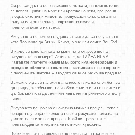
Скоро, след като се развихриш
с четката
, на
платното
ще
се появят щрихи на море или брегове на реки, прекрасни
гледки, екзотични
животни
, препускащи коне, елегантни
фигури или огнен залез -
картини
по вкуса и
предпочитанието на всеки.
Рисуването по номера е удоволствието да се почувстваш
като Леонардо да Винчи, Климт, Моне или самия Ван Гог!
В какво се крие тайната на магичното очарование на
рисуването по номера? Истината е, че ТАЙНА НЯМА!
Разгъвате платното (
канавата
), което има
номерирани и
оградени области
и внимателно
запълвате
тези очертания
с посочените цветове – и чудото само се разкрива пред вас.
Въможно е да се наложи да нанесете няколко слоя боя, за
да придадете обемност на изображението или по-наситен и
дълбок цвят или да заличите напълно изпринтеното отдолу
число.
Рисуването по номера е наистина магичен процес – това е
неверотно усещане, колкото повече
рисувате
, толкова по-
увлекателен е за вас процеса. Крайният резултат е
превъзходен като картина на истински художник.
Всеки комплект за рисуване по номера съдържа всичко