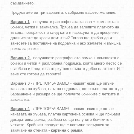
съзиданието.
Предлагаме ви три варианта, съобразно вашето желание:
Вариант 1
- получвате разграфената канава + комплекта с
боички, четки и закачалка. Трябва да залепите платното на
твърда повърхност и след като я нарисувате да прецените
дали искате да краси домът ви? Тогава ще трябва да я
занесете за поставяне на подрамка и ако желаете и външна
рамка за разкош.
Вариант 2
- получавате разграфената рамка + комплекта с
боички и четки + разглобена подрамка, която много лесто се
сглобява и след това върху нея опъвате добре платното. И
вече сте готови да творите!
Вариант 3
- /ПРЕПОРЪЧВАМЕ/ - нашият екип ще опъне
канавата на хубава, плътна подрамка, ще опъне платното до
барабанене и разбира се ще получите боичките с четките и
закачалка.
Вариант 4
- /ПРЕПОРЪЧВАМЕ/ - нашият екип ще опъне
канавата на хубава, плътна картонена основа и ще прибави
декоративна рамка, разбира се ще получите боичките с
четките. Крайният продукт ще е напълно завършен за
закачане на стената -
картина с рамка
.