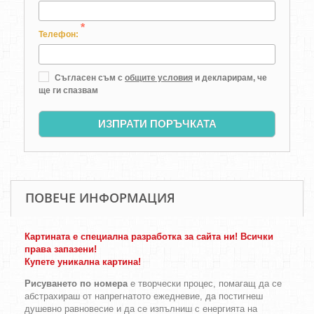
*
Телефон:
Съгласен съм с
общите условия
и декларирам, че
ще ги спазвам
ИЗПРАТИ ПОРЪЧКАТА
ПОВЕЧЕ ИНФОРМАЦИЯ
Картината е специална разработка за сайта ни! Всички
права запазени!
Купете уникална картина!
Рисуването по номера
е творчески процес, помагащ да се
абстрахираш от напрегнатото ежедневие, да постигнеш
душевно равновесие и да се изпълниш с енергията на