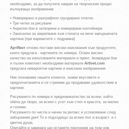
необходимо, за да получите накрая на творческия процес
вълнуващо изображение.
• Номерирано и разграфено грундирано платно.
• Три четки за рисуване
• Акрилни бои в затворени и номерирани контейнери.
• Закачалки за закрепване към стената на вече завършената
картина (при вариантите с подрамка)
АртИвет
отново поставя високи изисквания към продуктите,
които предлага - картините по номера. Освен високо
качество на използваните материали и принт, безвредни бои
и пълен комплект необходими материали
ArtIvet.com
предлага невероятни картини и изискани изображения.
Ние познаваме нашите клиенти, знаем вкусовете и
предпочитанията и се стремим да продаваме удоволствие в
картини.
Рисуването по номера е предизвикатество за всеки, който
обича да твори, за всеки с усет към стил и красота, за малки
и големи.
Рисуването по числа е начин за релакс и успокояване след
забързания ден! То е подходящо за всеки пол и възраст. е с
цветна душа,
Опитайте и завинаги ще останете поклонник на този нов