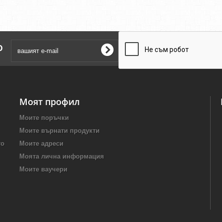
о
Моят профил
Моите поръчки
Моите върнати продукти
то
Моите адреси
Моята лична информация
Моите ваучери