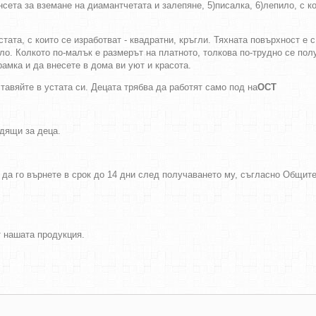
сета за вземане на диамантчетата и залепяне, 5)писалка, 6)лепило, с к
ата, с които се изработват - квадратни, кръгли. Тяхната повърхност е 
яло. Колкото по-малък е размерът на платното, толкова по-трудно се по
амка и да внесете в дома ви уют и красота.
тавяйте в устата си. Децата трябва да работят само под на
ОСТ
одящи за деца.
 да го върнете в срок до 14 дни след получаването му, съгласно Общит
т нашата продукция.