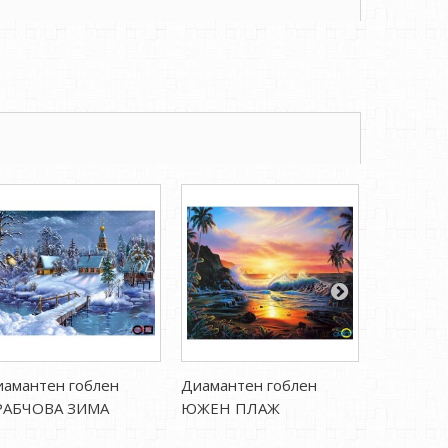
амантен гоблен
Диамантен гоблен
Диаманте
РАБЧОВА ЗИМА
ЮЖЕН ПЛАЖ
ВРАТАТА