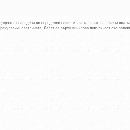
дадена от наредени по определен начин мъниста, които са сечени под ъ
пречупвайки светлината. Лепят се върху винилова повърхност със залеп