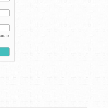
ам, че