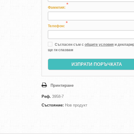
*
Фамилия:
*
Телефон:
Съгласен съм с
общите условия
и декларир
ще ги спазвам
ИЗПРАТИ ПОРЪЧКАТА
Принтиране
Реф.
3958-7
Състояние:
Нов продукт