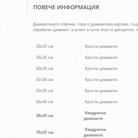
ПОВЕЧЕ ИНФОРМАЦИЯ
Диамантените гоблени, това е диамантена картина съз
обработен диамант, а всяко ъгълче блести дискретно, 
28х20 см.
Кръгли диаманти
35х25 см.
Кръгли диаманти
40х28 см.
Кръгли диаманти
42х30 см.
Кръгли диаманти
50х35 см.
Кръгли диаманти
56х40 см.
Кръгли диаманти
Квадратни
28х20 см.
диаманти
Квадратни
35х25 см.
диаманти