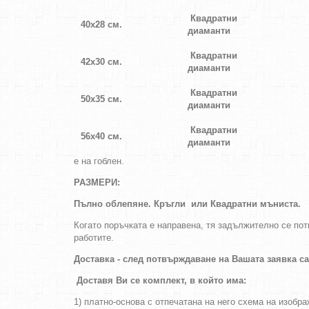
Квадратни
40х28 см.
диаманти
Квадратни
42х30 см.
диаманти
Квадратни
50х35 см.
диаманти
Квадратни
56х40 см.
диаманти
е на гоблен.
РАЗМЕРИ:
Пълно облепяне.
Кръгли
или
Квадратни
мъниста
.
Когато поръчката е направена, тя задължително се п
работите.
Доставка - след потвърждаване на Вашата заявка с
Доставя Ви се комплект, в който има:
1) платно-основа с отпечатана на него схема на изобр