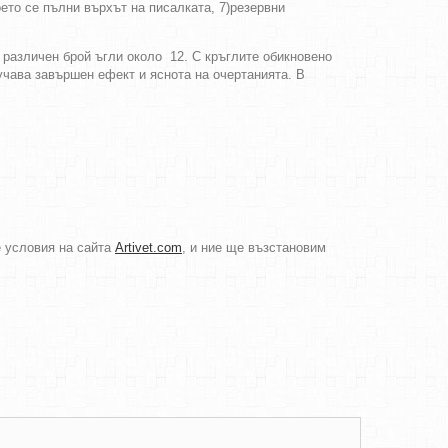
оето се пълни върхът на писалката, 7)резервни
с различен брой ъгли около 12. С кръглите обикновено
лучава завършен ефект и яснота на очертанията. В
е условия на сайта
Artivet.com
, и ние ще възстановим