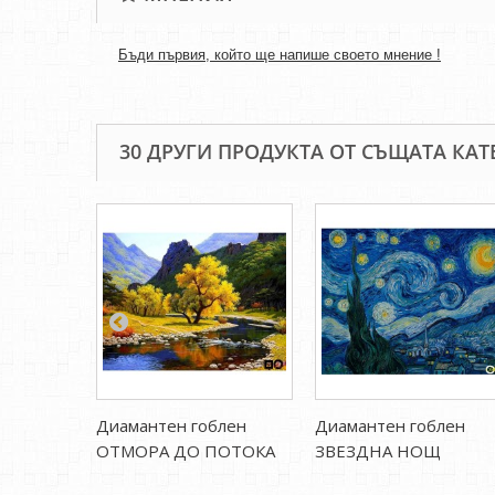
Бъди първия, който ще напише своето мнение !
30 ДРУГИ ПРОДУКТА ОТ СЪЩАТА КАТ
Диамантен гоблен
Диамантен гоблен
ОТМОРА ДО ПОТОКА
ЗВЕЗДНА НОЩ