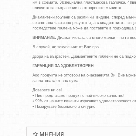
им в схемата, 3)специална пластмасова табличка, 4)пин
пликчета за съхранение на отворените мъниста
Диамантени гоблени са различни видове, според мънист
се запълва частично рисунъкът, а с квадратните – изц
последствие гоблена може да поставите в подходяща р
ВНИМАНИЕ:
Диамантчетата са много малки – не ги пос
В случай, че закупеният от Вас про
дзора на възрастен. Диамантените гоблени не са подх
ГАРАНЦИЯ ЗА УДОВЛЕТВОРЕН
Ако продукта не отговори на очакванията Ви, Вие може
заплатената от вас сума.
Доверете ни се!
• Ние предлагаме продукт с най-високо качество!
• 99% от нашите клиенти изразяват удволетвореност о
• Пазарувате безопасно и сигурно
МНЕНИЯ