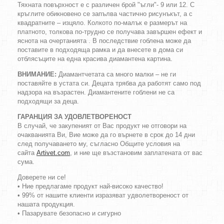
Тяхната повърхност е с различен брой "ъгли"- 9 или 12. С
кръглите обикновено се запълва частично рисунъкът, а с
квадратните – изцяло. Колкото по-малък е размерът на
платното, толкова по-трудно се получава завършен ефект и
яснота на очертанията . В последствие гоблена може да
поставите в подходяща рамка и да внесете в дома си
отблясъците на една красива диамантена картина.
ВНИМАНИЕ:
Диамантчетата са много малки – не ги
поставяйте в устата си. Децата трябва да работят само под
надзора на възрастен. Диамантените гоблени не са
подходящи за деца.
ГАРАНЦИЯ ЗА УДОВЛЕТВОРЕНОСТ
В случай, че закупеният от Вас продукт не отговори на
очакванията Ви, Вие може да го върнете в срок до 14 дни
след получаването му, съгласно Общите условия на
сайта
Artivet.com
, и ние ще възстановим заплатената от вас
сума.
Доверете ни се!
• Ние предлагаме продукт най-високо качество!
• 99% от нашите клиенти изразяват удволетвореност от
нашата продукция.
• Пазарувате безопасно и сигурно