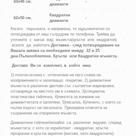
60х48 см.
-
диаманти
Квадратни
62х50 см.
-
диаманти
Когато поръчката е направена, тя задължително се
потвърждава от наш сътрудник по телефона. Трябва да
уточните с какъв вид мъниста(кръгли или квадратни)
искате да работите.
Доставка - след потвърждаване на
Вашата заявка са необходими между 22 и 25
дни.
Пълнооблепяне.
Кръгли
или
Квадратни
мъниста
.
Доставя Ви се комплект, в който има:
1) платно-основа с отпечатана на него схема на
изображението и залепващо покритие, 2) диамантени
мъниста в различни цветове със съответни маркировки,
отговарящи на мястото им в схемата, 3)специална
пластмасова табличка, 4)пинсета за вземане на
диамантчетата и залепяне, 5)писалка, 6)лепило, с което се
пълни върхът на писалката, 7)резервни пликчета за
съхранение на отворените мъниста
Диамантени гоблени/мозайки са различни видове, според
мънистата, с кото се изработват - квадратни, кръгли
прозрачни и кръгли акрилни (матови, като квадратните).