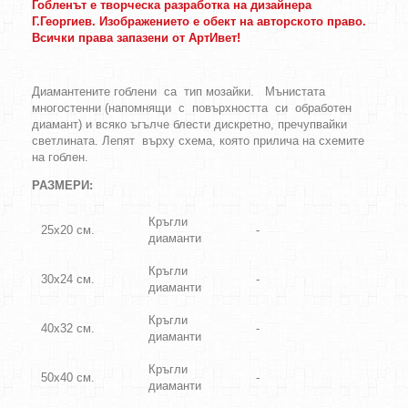
Гобленът е творческа разработка на дизайнера
Г.Георгиев. Изображението е обект на авторското право.
Всички права запазени от АртИвет!
Диамантените гоблени са тип мозайки. Мънистата
многостенни (напомнящи с повърхността си обработен
диамант) и всяко ъгълче блести дискретно, пречупвайки
светлината. Лепят върху схема, която прилича на схемите
на гоблен.
РАЗМЕРИ:
Кръгли
25х20 см.
-
диаманти
Кръгли
30х24 см.
-
диаманти
Кръгли
40х32 см.
-
диаманти
Кръгли
50х40 см.
-
диаманти