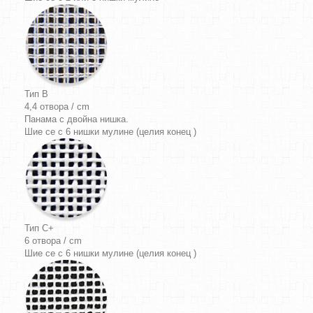
Тип B
4,4 отвора / cm
Панама
с двойна нишка.
Шие се с 6 нишки мулине (целия конец )
Тип C+
6 отвора / cm
Шие се с 6 нишки мулине (целия конец )