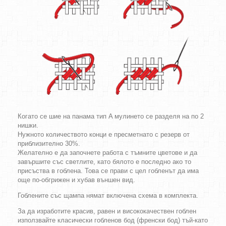
Когато се шие на панама тип A мулинето се разделя на по 2
нишки.
Нужното количеството конци е пресметнато с резерв от
приблизително 30%.
Желателно е да започнете работа с тъмните цветове и да
завършите със светлите, като бялото е последно ако то
присъства в гоблена. Това се прави с цел гобленът да има
още по-обгрижен и хубав външен вид.
Гоблените със щампа нямат включена схема в комплекта.
За да изработите красив, равен и висококачествен гоблен
използвайте класически гобленов бод (френски бод) тъй-като