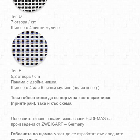
Тип D
7 отвора / cm
Шие се с 4 нишки мулине
Тип E
5,2 отвора / cm
Панама с двойна нишка.
Шие се с 4 или 6 нишки мулине (целия конец )
Този гоблен може да се поръчва както щампиран
(принтиран), така и със схема.
Основните типове панами, използвани HUDEMAS са
произведени от ZWEIGART – Germany
Гоблените по щампа
могат да се изработят със следните
видове панама: