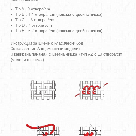
Tip A : 9 отвора/cm
Tip B : 4,4 отвора /cm (панама с двойна нишка)
Tip C+ : 6 отвора /cm
Tip D : 7 отвора /cm
Tip E : 5,2 отвора /cm (панама с двойна нишка)
Инструкции за шиене с класически бод :
За канава тип A (щампирани модели)
и карирана панама ( с цветна нишка ) тип AZ с 10 отвора/cm
(модели с схема )