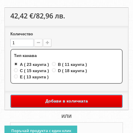
42,42 €/82,96 лв.
Количество
Тип канава
A ( 23 каунта )
B ( 11 каунта )
C ( 15 каунта )
D ( 18 каунта )
E ( 13 каунта )
Добави в количката
или
Поръчай продукта с един клик