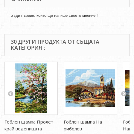
Бъди първия, който ще напише своето мнение !
30 ДРУГИ ПРОДУКТА ОТ СЪЩАТА
КАТЕГОРИЯ :
Гоблен щампа Пролет
Гоблен щампа На
Гобл
край воденицата
риболов
Напо