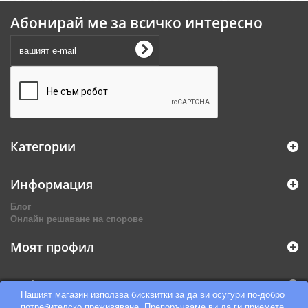
Абонирай ме за всичко интересно
Категории
Информация
Блог
Онлайн решаване на спорове
Моят профил
Информация за магазина
Нашият магазин използва бисквитки за да ви осугури по-добро
потребителско преживяване. Препоръчваме ви да ги приемете