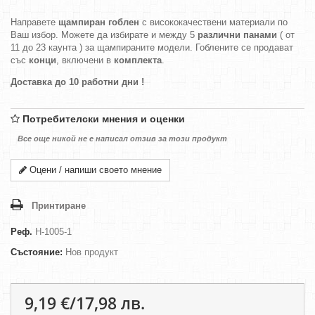
Направете
щампиран гоблен
с висококачествени материали по
Ваш избор. Можете да избирате и между 5
различни панами
( от
11 до 23 каунта ) за щампираните модели. Гоблените се продават
със
конци
, включени в
комплекта
.
Доставка до 10 работни дни !
Потребителски мнения и оценки
Все още никой не е написал отзив за този продукт
Оцени / напиши своето мнение
Принтиране
Реф.
H-1005-1
Състояние:
Нов продукт
9,19 €/17,98 лв.