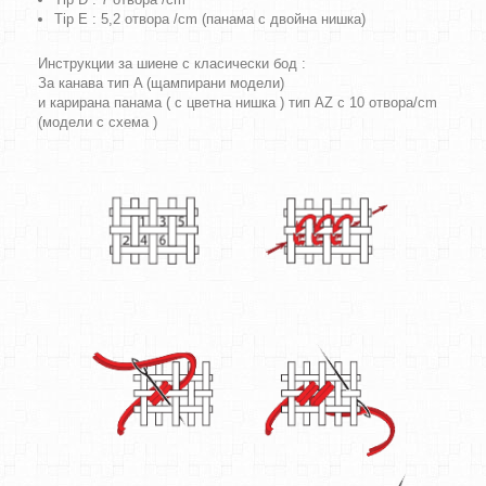
Tip E : 5,2 отвора /cm (панама с двойна нишка)
Инструкции за шиене с класически бод :
За канава тип A (щампирани модели)
и карирана панама ( с цветна нишка ) тип AZ с 10 отвора/cm
(модели с схема )