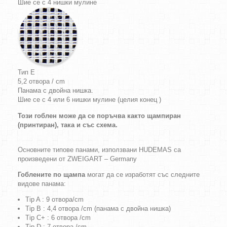
Шие се с 4 нишки мулине
Тип E
5,2 отвора / cm
Панама с двойна нишка.
Шие се с 4 или 6 нишки мулине (целия конец )
Този гоблен може да се поръчва както щампиран
(принтиран), така и със схема.
Основните типове панами, използвани HUDEMAS са
произведени от ZWEIGART – Germany
Гоблените по щампа
могат да се изработят със следните
видове панама:
Tip A : 9 отвора/cm
Tip B : 4,4 отвора /cm (панама с двойна нишка)
Tip C+ : 6 отвора /cm
Tip D : 7 отвора /cm