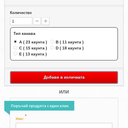
Количество
Тип канава
A ( 23 каунта )
B ( 11 каунта )
C ( 15 каунта )
D ( 18 каунта )
E ( 13 каунта )
Добави в количката
или
Поръчай продукта с един клик
*
Име: