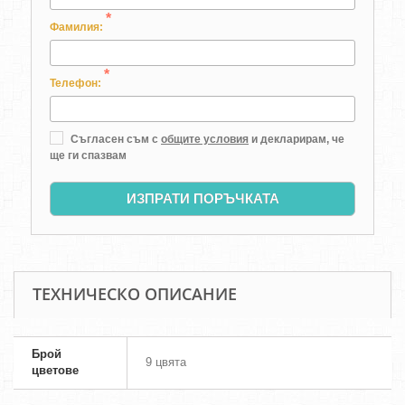
*
Фамилия:
*
Телефон:
Съгласен съм с
общите условия
и декларирам, че
ще ги спазвам
ИЗПРАТИ ПОРЪЧКАТА
ТЕХНИЧЕСКО ОПИСАНИЕ
Брой
9 цвята
цветове