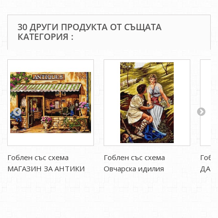
30 ДРУГИ ПРОДУКТА ОТ СЪЩАТА
КАТЕГОРИЯ :
Гоблен със схема
Гоблен със схема
Гобл
МАГАЗИН ЗА АНТИКИ
Овчарска идилия
ДАН