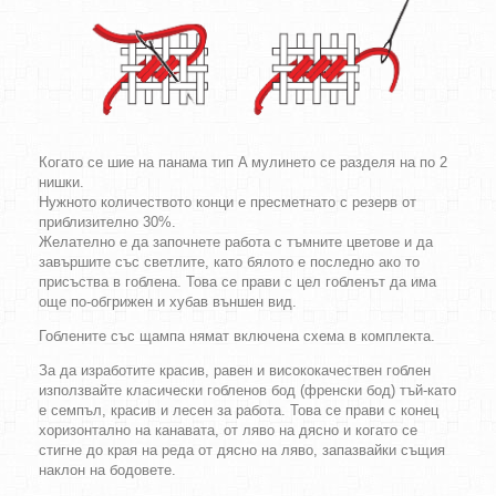
Когато се шие на панама тип A мулинето се разделя на по 2
нишки.
Нужното количеството конци е пресметнато с резерв от
приблизително 30%.
Желателно е да започнете работа с тъмните цветове и да
завършите със светлите, като бялото е последно ако то
присъства в гоблена. Това се прави с цел гобленът да има
още по-обгрижен и хубав външен вид.
Гоблените със щампа нямат включена схема в комплекта.
За да изработите красив, равен и висококачествен гоблен
използвайте класически гобленов бод (френски бод) тъй-като
е семпъл, красив и лесен за работа. Това се прави с конец
хоризонтално на канавата, от ляво на дясно и когато се
стигне до края на реда от дясно на ляво, запазвайки същия
наклон на бодовете.