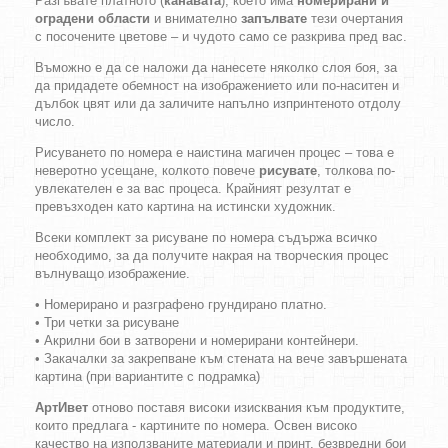
Разгъвате платното (
канавата
), което има
номерирани и
оградени области
и внимателно
запълвате
тези очертания
с посочените цветове – и чудото само се разкрива пред вас.
Въможно е да се наложи да нанесете няколко слоя боя, за
да придадете обемност на изображението или по-наситен и
дълбок цвят или да заличите напълно изпринтеното отдолу
число.
Рисуването по номера е наистина магичен процес – това е
неверотно усещане, колкото повече
рисувате
, толкова по-
увлекателен е за вас процеса. Крайният резултат е
превъзходен като картина на истински художник.
Всеки комплект за рисуване по номера съдържа всичко
необходимо, за да получите накрая на творческия процес
вълнуващо изображение.
• Номерирано и разграфено грундирано платно.
• Три четки за рисуване
• Акрилни бои в затворени и номерирани контейнери.
• Закачалки за закрепване към стената на вече завършената
картина (при вариантите с подрамка)
АртИвет
отново поставя високи изисквания към продуктите,
които предлага - картините по номера. Освен високо
качество на използваните материали и принт, безвредни бои