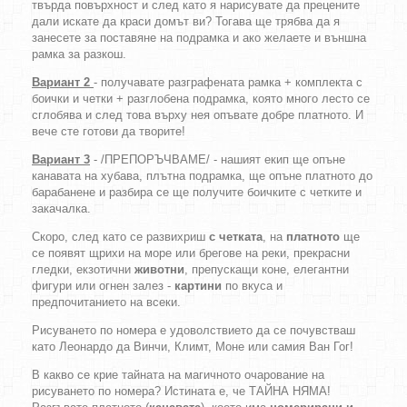
твърда повърхност и след като я нарисувате да прецените
дали искате да краси домът ви? Тогава ще трябва да я
занесете за поставяне на подрамка и ако желаете и външна
рамка за разкош.
Вариант 2
- получавате разграфената рамка + комплекта с
боички и четки + разглобена подрамка, която много лесто се
сглобява и след това върху нея опъвате добре платното. И
вече сте готови да творите!
Вариант 3
- /ПРЕПОРЪЧВАМЕ/ - нашият екип ще опъне
канавата на хубава, плътна подрамка, ще опъне платното до
барабанене и разбира се ще получите боичките с четките и
закачалка.
Скоро, след като се развихриш
с четката
, на
платното
ще
се появят щрихи на море или брегове на реки, прекрасни
гледки, екзотични
животни
, препускащи коне, елегантни
фигури или огнен залез -
картини
по вкуса и
предпочитанието на всеки.
Рисуването по номера е удоволствието да се почувстваш
като Леонардо да Винчи, Климт, Моне или самия Ван Гог!
В какво се крие тайната на магичното очарование на
рисуването по номера? Истината е, че ТАЙНА НЯМА!