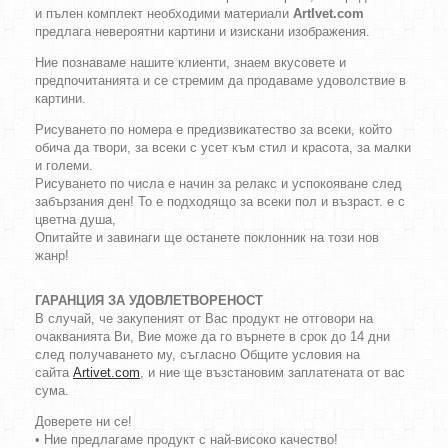
и пълен комплект необходими материали
ArtIvet.com
предлага невероятни картини и изискани изображения.
Ние познаваме нашите клиенти, знаем вкусовете и
предпочитанията и се стремим да продаваме удоволствие в
картини.
Рисуването по номера е предизвикатество за всеки, който
обича да твори, за всеки с усет към стил и красота, за малки
и големи.
Рисуването по числа е начин за релакс и успокояване след
забързания ден! То е подходящо за всеки пол и възраст. е с
цветна душа,
Опитайте и завинаги ще останете поклонник на този нов
жанр!
ГАРАНЦИЯ ЗА УДОВЛЕТВОРЕНОСТ
В случай, че закупеният от Вас продукт не отговори на
очакванията Ви, Вие може да го върнете в срок до 14 дни
след получаването му, съгласно Общите условия на
сайта
Artivet.com
, и ние ще възстановим заплатената от вас
сума.
Доверете ни се!
• Ние предлагаме продукт с най-високо качество!