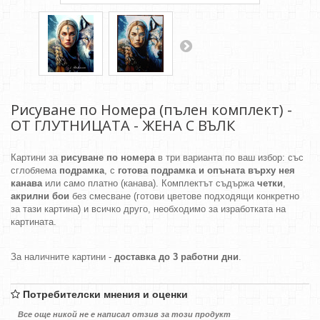
Рисуване по Номера (пълен комплект) -
ОТ ГЛУТНИЦАТА - ЖЕНА С ВЪЛК
Картини за
рисуване по номера
в три варианта по ваш избор: със
сглобяема
подрамка
, с
готова подрамка и опъната върху нея
канава
или само платно (канава). Комплектът съдържа
четки
,
акрилни бои
без смесване (готови цветове подходящи конкретно
за тази картина) и всичко друго, необходимо за изработката на
картината.
За наличните картини -
доставка до 3 работни дни
.
Потребителски мнения и оценки
Все още никой не е написал отзив за този продукт