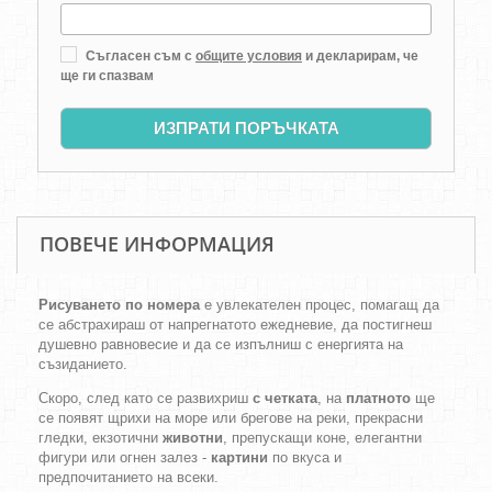
Съгласен съм с
общите условия
и декларирам, че
ще ги спазвам
ИЗПРАТИ ПОРЪЧКАТА
ПОВЕЧЕ ИНФОРМАЦИЯ
Рисуването по номера
е увлекателен процес, помагащ да
се абстрахираш от напрегнатото ежедневие, да постигнеш
душевно равновесие и да се изпълниш с енергията на
съзиданието.
Скоро, след като се развихриш
с четката
, на
платното
ще
се появят щрихи на море или брегове на реки, прекрасни
гледки, екзотични
животни
, препускащи коне, елегантни
фигури или огнен залез -
картини
по вкуса и
предпочитанието на всеки.