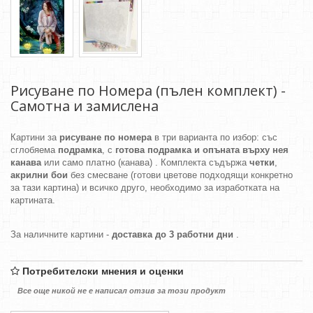
Рисуване по Номера (пълен комплект) -
Самотна и замислена
Картини за
рисуване по номера
в три варианта по избор: със
сглобяема
подрамка
, с
готова подрамка и опъната върху нея
канава
или само платно (канава) . Комплекта съдържа
четки
,
акрилни бои
без смесване (готови цветове подходящи конкретно
за тази картина) и всичко друго, необходимо за изработката на
картината.
За наличните картини -
доставка до 3 работни дни
.
Потребителски мнения и оценки
Все още никой не е написал отзив за този продукт