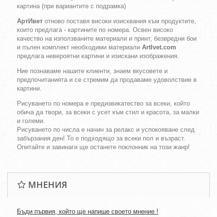
картина (при вариантите с подрамка)
АртИвет
отново поставя високи изисквания към продуктите,
които предлага - картините по номера. Освен високо
качество на използваните материали и принт, безвредни бои
и пълен комплект необходими материали
ArtIvet.com
предлага невероятни картини и изискани изображения.
Ние познаваме нашите клиенти, знаем вкусовете и
предпочитанията и се стремим да продаваме удоволствие в
картини.
Рисуването по номера е предизвикатество за всеки, който
обича да твори, за всеки с усет към стил и красота, за малки
и големи.
Рисуването по числа е начин за релакс и успокояване след
забързания ден! То е подходящо за всеки пол и възраст.
Опитайте и завинаги ще останете поклонник на този жанр!
МНЕНИЯ
Бъди първия, който ще напише своето мнение !