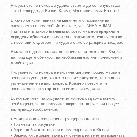
Рисуването по номера е удоволствието да се почувстваш
като Леонардо да Винчи, Климт, Моне или самия Ван Гог!
В какво се крие тайната на магичното очарование на
рисуването по номера? Истината е, че ТАЙНА НЯМА!
Разгъвате платното (
канавата
), което има
номерирани и
оградени области
и внимателно
запълвате
тези очертания
с посочените цветове – и чудото само се разкрива пред вас.
Въможно е да се наложи да нанесете няколко слоя боя, за
да придадете обемност на изображението или по-наситен и
дълбок цвят.
Рисуването по номера е наистина магичен процес – това е
неверотно усещане, колкото повече
рисувате
, толкова по-
увлекателен е за вас процеса. Крайният резултат е
превъзходен като картина на истински художник.
Всеки комплект за рисуване по номера съдържа всичко
необходимо, за да получите накрая на творческия процес
вълнуващо изображение.
• Номерирано и разграфено грундирано платно.
• Три четки за рисуване
• Акрилни бои в затворени и номерирани контейнери.
• Закачалки за закрепване към стената на вече завършената