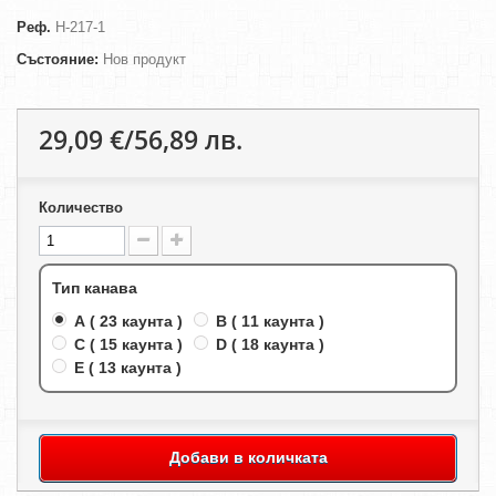
Реф.
H-217-1
Състояние:
Нов продукт
29,09 €/56,89 лв.
Количество
Тип канава
A ( 23 каунта )
B ( 11 каунта )
C ( 15 каунта )
D ( 18 каунта )
E ( 13 каунта )
Добави в количката