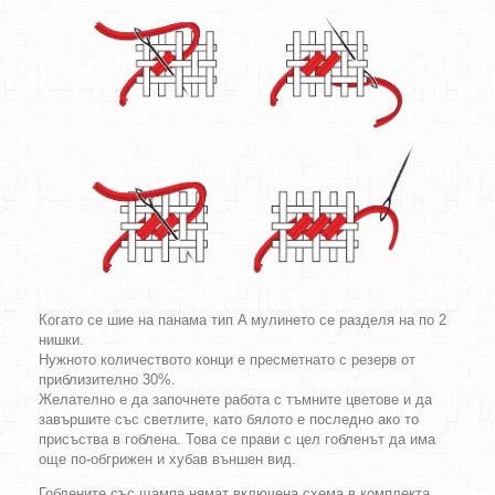
Когато се шие на панама тип A мулинето се разделя на по 2
нишки.
Нужното количеството конци е пресметнато с резерв от
приблизително 30%.
Желателно е да започнете работа с тъмните цветове и да
завършите със светлите, като бялото е последно ако то
присъства в гоблена. Това се прави с цел гобленът да има
още по-обгрижен и хубав външен вид.
Гоблените със щампа нямат включена схема в комплекта.