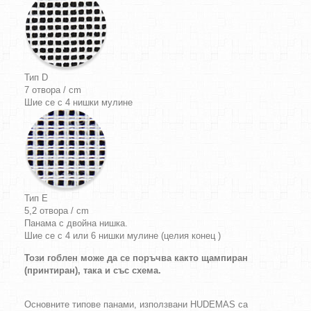
Тип D
7 отвора / cm
Шие се с 4 нишки мулине
Тип E
5,2 отвора / cm
Панама с двойна нишка.
Шие се с 4 или 6 нишки мулине (целия конец )
Този гоблен може да се поръчва както щампиран
(принтиран), така и със схема.
Основните типове панами, използвани HUDEMAS са