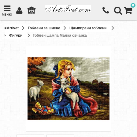
0
МЕНЮ
ArtIvet
Гоблени за шиене
Щампирани гоблени
Фигури
Гоблен щампа Малка овчарка