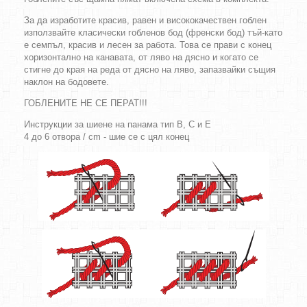
За да изработите красив, равен и висококачествен гоблен
използвайте класически гобленов бод (френски бод) тъй-като
е семпъл, красив и лесен за работа. Това се прави с конец
хоризонтално на канавата, от ляво на дясно и когато се
стигне до края на реда от дясно на ляво, запазвайки същия
наклон на бодовете.
ГОБЛЕНИТЕ НЕ СЕ ПЕРАТ!!!
Инструкции за шиене на панама тип B, C и E
4 до 6 отвора / cm - шие се с цял конец