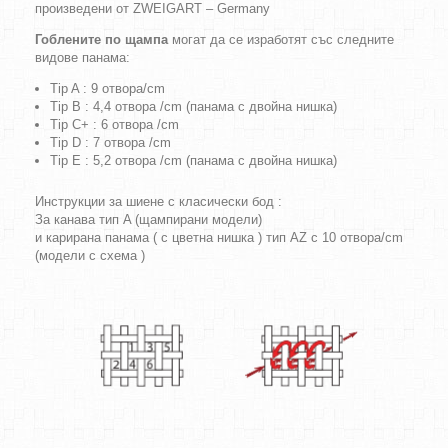
произведени от ZWEIGART – Germany
Гоблените по щампа
могат да се изработят със следните
видове панама:
Tip A : 9 отвора/cm
Tip B : 4,4 отвора /cm (панама с двойна нишка)
Tip C+ : 6 отвора /cm
Tip D : 7 отвора /cm
Tip E : 5,2 отвора /cm (панама с двойна нишка)
Инструкции за шиене с класически бод :
За канава тип A (щампирани модели)
и карирана панама ( с цветна нишка ) тип AZ с 10 отвора/cm
(модели с схема )